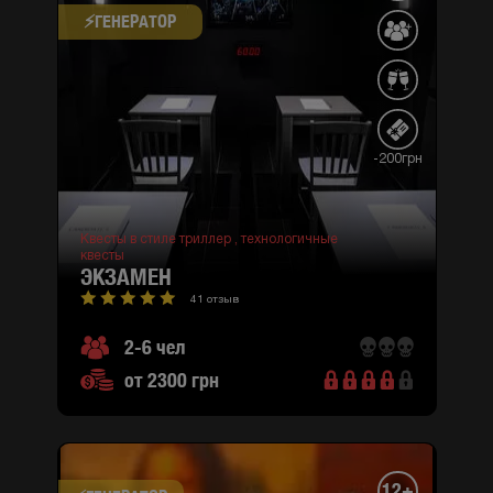
⚡​ГЕНЕРАТОР
-200грн
Квесты в стиле триллер ,
технологичные
квесты
ЭКЗАМЕН
41 отзыв
2-6 чел
от 2300 грн
12+