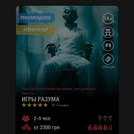
РЕКОМЕНДУЕМ
14+
⚡​ГЕНЕРАТОР
-200грн
Квесты по мотивам фильмов ,
антуражные
квесты
ИГРЫ РАЗУМА
46 отзывов
2-5 чел
от 2300 грн