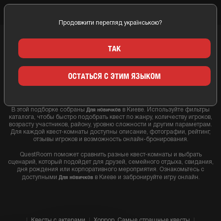
Продовжити перегляд українською?
Главная
Киев
Для новичков
ТАК
ЛУЧШИЕ КВЕСТ КОМНАТЫ ДЛЯ
ОСТАТЬСЯ С ЭТИМ ЯЗЫКОМ
НОВИЧКОВ В КИЕВЕ
Для новичков
В этой подборке собраны
в Киеве. Используйте фильтры
каталога, чтобы быстро подобрать квест по жанру, количеству игроков,
возрасту участников, району, уровню сложности и другим параметрам.
Для каждой квест-комнаты доступны описание, фотографии, рейтинг,
отзывы игроков и возможность онлайн-бронирования.
QuestRoom поможет сравнить разные квест-комнаты и выбрать
сценарий, который подойдет для друзей, семейного отдыха, свидания,
дня рождения или корпоративного мероприятия. Ознакомьтесь с
Для новичков
доступными
в Киеве и забронируйте игру онлайн.
Квесты с актерами
Хоррор. Самые страшные квесты