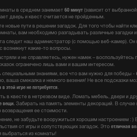
60 минут
мнаты в среднем занимает
(зависит от выбранной
ет дверь и квест считается не пройденным.
 новые пути в решении загадок. Для того чтобы найти клю
омнаты, вам необходимо разгадывать различные загадки и
а следит наш администратор (с помощью веб-камер). Он
с возникнут какие-то вопросы.
астряли и не справляетесь, нужен намек – воспользуйтесь
казок ограничено лишь вами и вашим интересом.
 специальными знаниями, все что вам нужно для победы -
но, ваша смекалка и немного везения! Не все подсказки м
 в этой игре не потребуется
.
ь в квесте в нетрезвом виде. Ломать мебель, двери и др
е вещи.
Забирать на память элементы декораций. В случае
 возвращения ее стоимости.
чение, не забудьте вооружиться хорошим настроением : ) 
отличная во
ьствия от игры и сопутствующих загадок. Это
я выбраться из комнаты!