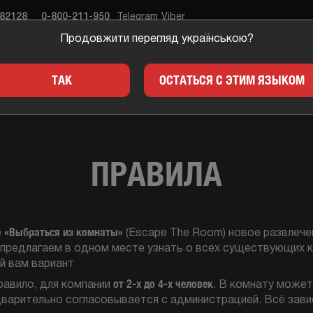
682128
0-800-211-950
Telegram
Viber
Продовжити перегляд українською?
ЕСТЫ
ПОДАРКИ
ДЛЯ 
ТАК
ОСТАТЬСЯ С ЭТИМ ЯЗЫКОМ
ПРАВИЛА
«Выбраться из комнаты»
е
(Escape The Room) новое развлеч
 предлагаем в одном месте узнать о всех существующих к
й вам вариант
от 2-х до 4-х человек
равило, для компании
. В комнату может
варительно согласовывается с администрацией. Всё зави