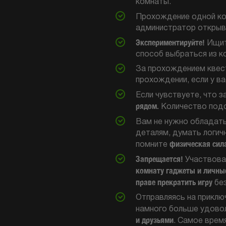
комнаты.
Прохождение одной ко
администратор открыва
Экспериментируйте!
Ищите
способ выбраться из к
За прохождением квест
прохождении, если у ва
Если чувствуете, что з
рядом.
Количество подс
Вам не нужно обладать
деталям, думать логич
физическая сила
помните
Запрещается!
Участвоват
комнату гаджеты и личны
праве прекратить игру
без
Отправляясь на приклю
намного больше удовол
и друзьями
. Самое врем