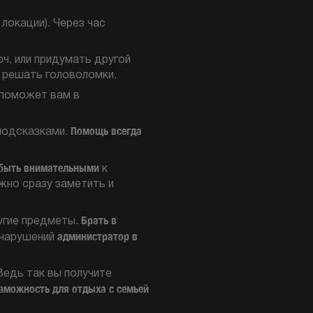
 локации). Через час
ч, или придумать другой
 решать головоломки.
 поможет вам в
Помощь всегда
 подсказками.
быть внимательными
к
ожно сразу заметить и
Брать в
угие предметы.
администратор в
 нарушений
Ведь так вы получите
зможность для отдыха с семьей