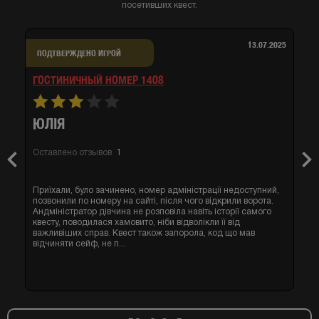
посетивших квест.
13.07.2025
ПОДТВЕРЖДЕНО ИГРОЙ
ГОСТИНИЧНЫЙ НОМЕР 1408
ЮЛІЯ
Оставлено отзывов
1
Previous
Nex
Приїхали, було зачинено, номер адміністрації недоступний,
позвонили по номеру на сайті, після чого відкрили ворота.
Андміністратор дівчина не розповіла навіть історії самого
квесту, поводилася хамовито, ніби відволікли її від
важливіших справ. Квест також запорола, код що мав
відчиняти сейф, не п...