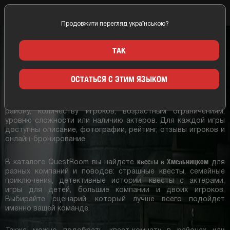
Продовжити перегляд українською?
Главная
Хмельницкий
ТАК
КВЕСТ ХМЕЛЬНИЦКИЙ
ОСТАТЬСЯ С ЭТИМ ЯЗЫКОМ
квест-комнаты Хмельницкого
На этой странице собраны лучшие
от разных организаторов. Используйте удобные фильтры,
чтобы быстро подобрать квест по жанру, категории,
району, количеству игроков, возрастным ограничениям,
уровню сложности или наличию актеров. Для каждой игры
доступны описание, фотографии, рейтинг, отзывы игроков и
онлайн-бронирование.
квесты в Хмельницком
В каталоге QuestRoom вы найдете
для
разных компаний и поводов: страшные квесты, семейные
приключения, детективные истории, квесты с актерами,
игры для детей, большие компании и двоих игроков.
Выбирайте сценарий, который лучше всего подойдет
именно вашей команде.