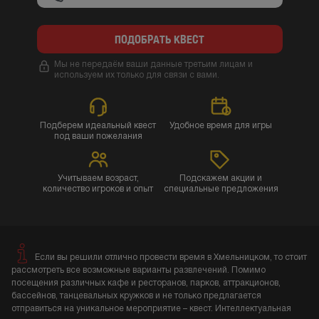
ПОДОБРАТЬ КВЕСТ
Мы не передаём ваши данные третьим лицам и
используем их только для связи с вами.
Подберем идеальный квест
Удобное время для игры
под ваши пожелания
Учитываем возраст,
Подскажем акции и
количество игроков и опыт
специальные предложения
Если вы решили отлично провести время в Хмельницком, то стоит
рассмотреть все возможные варианты развлечений. Помимо
посещения различных кафе и ресторанов, парков, аттракционов,
бассейнов, танцевальных кружков и не только предлагается
отправиться на уникальное мероприятие – квест. Интеллектуальная