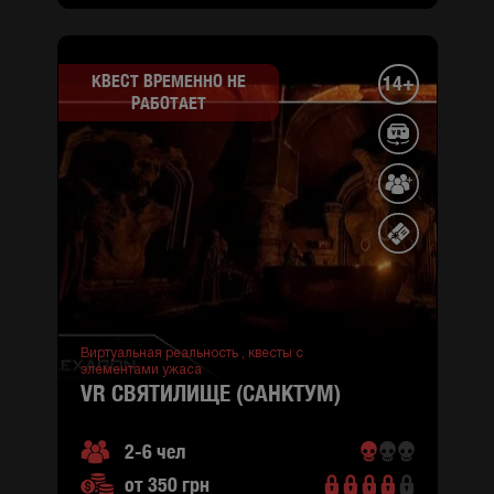
КВЕСТ ВРЕМЕННО НЕ
14+
РАБОТАЕТ
город
:
Киев
ул.
Сержа
Лифаря
3
(район
Деснянский)
Оболонский
проспект
Виртуальная реальность ,
квесты с
1-б
элементами ужаса
(район
VR СВЯТИЛИЩЕ (САНКТУМ)
Оболонский,
M
Минская)
2-6 чел
ул.
от 350 грн
Притисско-