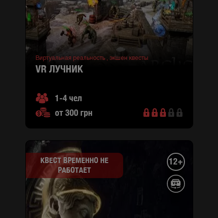
2
(район
Подольский,
M
Контрактовая
площадь )
Виртуальная реальность ,
экшен квесты
VR ЛУЧНИК
1-4 чел
от 300 грн
КВЕСТ ВРЕМЕННО НЕ
12+
РАБОТАЕТ
город
:
Киев
ул.
Сержа
Лифаря