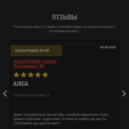
ОТЗЫВЫ
Последние квест отзывы и комментарии от игроков недавно
посетивших квест.
06.08.2026
ПОДТВЕРЖДЕНО ИГРОЙ
ЛАБОРАТОРИЯ ЗОМБИ:
эксперимент 86
АЛІСА
Previous
Nex
Оставлено отзывов
1
Дуже сподобалась гра актора, незабутні враження. Було
цікаво підліткам і дорослим. Хочеться прийти ще раз та
спробувати ще другий квест