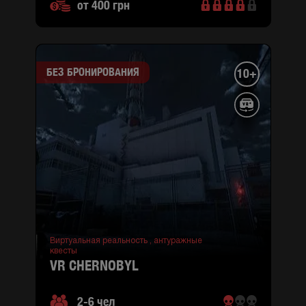
от 400 грн
M
Минская)
ул.
Сержа
Лифаря
БЕЗ БРОНИРОВАНИЯ
10+
3
(район
Деснянский)
Виртуальная реальность ,
антуражные
квесты
VR CHERNOBYL
2-6 чел