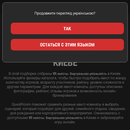
Продовжити перегляд українською?
Главная
Киев
VR квесты. Виртуальная реальность
ТАК
VR (КВЕСТ КОМНАТЫ
ОСТАТЬСЯ С ЭТИМ ЯЗЫКОМ
ВИРТУАЛЬНОЙ РЕАЛЬНОСТИ) В
КИЕВЕ
VR квесты. Виртуальная реальность
В этой подборке собраны
в Киеве.
Используйте фильтры каталога, чтобы быстро подобрать квест по жанру,
количеству игроков, возрасту участников, району, уровню сложности и
другим параметрам. Для каждой квест-комнаты доступны описание,
фотографии, рейтинг, отзывы игроков и возможность онлайн-
бронирования.
QuestRoom поможет сравнить разные квест-комнаты и выбрать
сценарий, который подойдет для друзей, семейного отдыха, свидания,
дня рождения или корпоративного мероприятия. Ознакомьтесь с
VR квесты. Виртуальная реальность
доступными
в Киеве и забронируйте
игру онлайн.