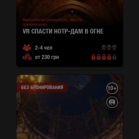
M
Минская)
ул.
Сержа
Виртуальная реальность ,
квесты
приключение
Лифаря
VR СПАСТИ НОТР-ДАМ В ОГНЕ
3
(район
Деснянский)
2-4 чел
ул.
от 230 грн
Притисско-
Никольская,
2
(район
Подольский,
БЕЗ БРОНИРОВАНИЯ
10+
M
Контрактовая
площадь )