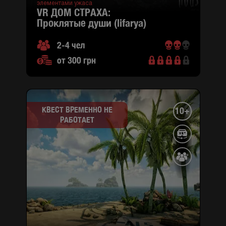
элементами ужаса
VR ДОМ СТРАХА:
проклятые души (lifarya)
2-4 чел
от 300 грн
КВЕСТ ВРЕМЕННО НЕ
10+
РАБОТАЕТ
город
:
Киев
Оболонский
проспект
1-б
(район
Оболонский,
M
Минская)
ул.