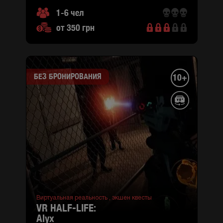
M
Минская)
1-6 чел
ул.
от 350 грн
Притисско-
Никольская,
2
(район
Подольский,
БЕЗ БРОНИРОВАНИЯ
10+
M
Контрактовая
площадь )
Виртуальная реальность ,
экшен квесты
VR HALF-LIFE:
alyx