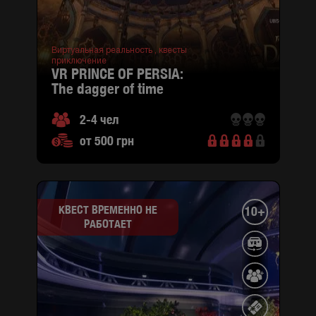
Виртуальная реальность ,
квесты
приключение
VR PRINCE OF PERSIA:
the dagger of time
2-4 чел
от 500 грн
КВЕСТ ВРЕМЕННО НЕ
10+
РАБОТАЕТ
город
:
Киев
ул.
Притисско-
Никольская,
2