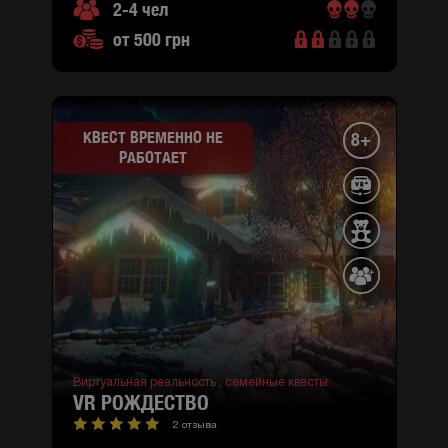
2-4 чел
от 500 грн
КВЕСТ ВРЕМЕННО НЕ
8+
РАБОТАЕТ
город
:
Киев
ул.
Сержа
Лифаря
3
(район
Деснянский)
Оболонский
проспект
Виртуальная реальность ,
семейные квесты
1-б
VR РОЖДЕСТВО
(район
2 отзыва
Оболонский,