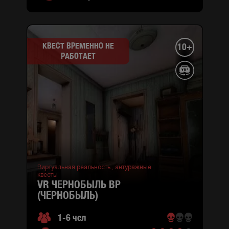
Никольская,
2
(район
Подольский,
КВЕСТ ВРЕМЕННО НЕ
10+
M
РАБОТАЕТ
город
:
Контрактовая
Киев
площадь )
ул.
Притисско-
Никольская,
2
(район
Подольский,
M
Контрактовая
площадь )
Виртуальная реальность ,
антуражные
квесты
Оболонский
VR ЧЕРНОБЫЛЬ ВР
проспект
(ЧЕРНОБЫЛЬ)
1-б
(район
1-6 чел
Оболонский,