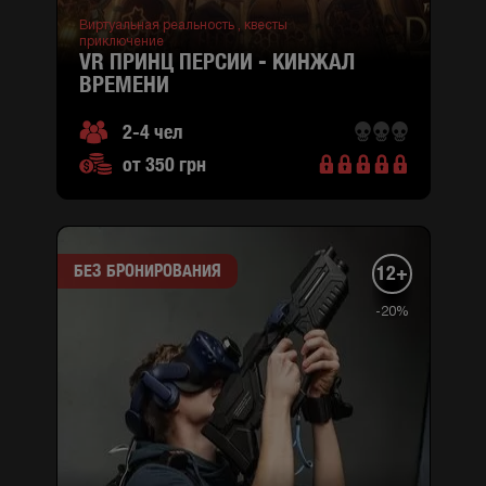
Никольская,
Виртуальная реальность ,
квесты
приключение
2
VR ПРИНЦ ПЕРСИИ - КИНЖАЛ
(район
ВРЕМЕНИ
Подольский,
M
2-4 чел
Контрактовая
площадь )
от 350 грн
БЕЗ БРОНИРОВАНИЯ
12+
-20%