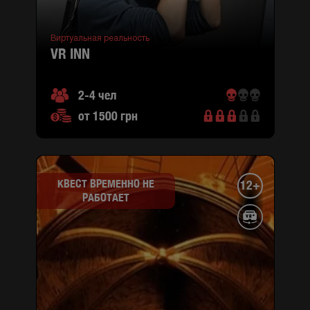
Виртуальная реальность
VR INN
2-4 чел
от 1500 грн
КВЕСТ ВРЕМЕННО НЕ
12+
РАБОТАЕТ
город
:
Киев
Оболонский
проспект
1-б
(район
Оболонский,