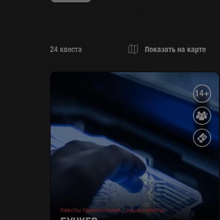
24
квеста
Показать на карте
14+
Квесты приключение ,
экшен квесты