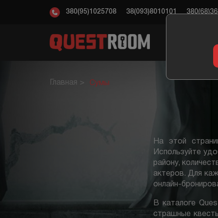
380(95)1025708
38(093)8010101
380(68)3
КВ
Главная
Сумы
На этой стран
Используйте удо
району, количест
актеров. Для каж
онлайн-брониров
В каталоге Que
страшные квесты