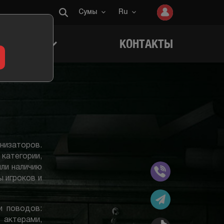
Сумы
Ru
ИГРОКОВ
КОНТАКТЫ
изаторов.
категории,
или наличию
ы игроков и
и поводов:
 актерами,