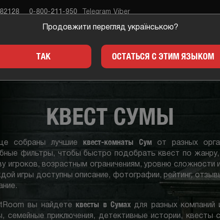
682128
0-800-211-950
Telegram
Viber
Продовжити перегляд українською?
ЕСТЫ
ПОДАРКИ
ДЛЯ 
ТАК
ОСТАТЬСЯ С ЭТИМ ЯЗЫКОМ
КВЕСТ СУМЫ
квест-комнаты Сум
ице собраны лучшие
от разных орган
бные фильтры, чтобы быстро подобрать квест по жанру, 
ву игроков, возрастным ограничениям, уровню сложности 
дой игры доступны описание, фотографии, рейтинг, отзыв
ание.
квесты в Сумах
stRoom вы найдете
для разных компаний 
, семейные приключения, детективные истории, квесты с