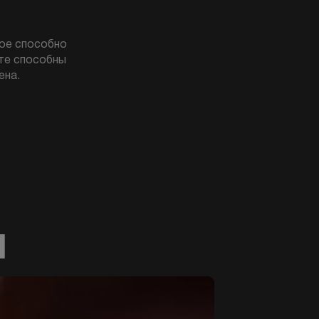
рое способно
те способны
ена.
Ы