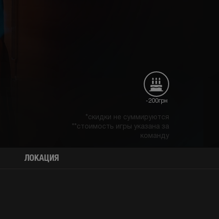
-200грн
*скидки не суммируются
**стоимость игры указана за
команду
ЛОКАЦИЯ