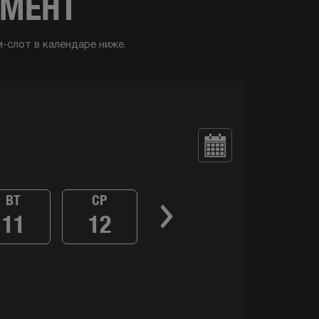
ЕМЕНТ
-слот в календаре ниже.
ВТ
СР
11
12