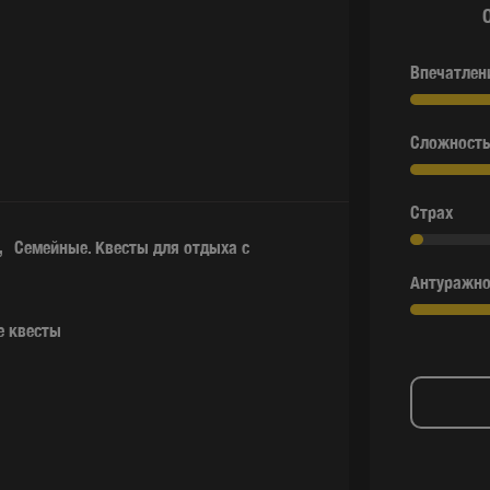
Впечатлен
Сложность
Страх
Семейные. Квесты для отдыха с
Антуражно
е квесты