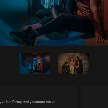
,
район Печерский
,
станция метро