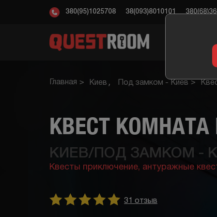
380(95)1025708
38(093)8010101
380(68)3
КВ
Главная
Киев
Под замком - Киев
Кве
КВЕСТ КОМНАТА
КИЕВ/ПОД ЗАМКОМ - 
Квесты приключение,
антуражные квес
31 отзыв