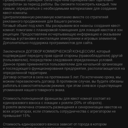
Проверенные сценарии. Весь перечень сценариев был тщательно
проработан за период работы. Вы сможете посмотреть каждый, тем
самым, определиться с необходимыми материалами для создания
квест-комнаты.
Централизованную рекламную компанию вместе со стратегией
рекламного продвижения для Вашего региона.
Готовый объект под ключ. Мы раскрываем все нюансы создания квест-
комнат, помогаем с планировкой помещения для локаций квестов и зон
рецепции. Предоставляем исчерпывающую информацию и оказываем
помощь в установке и инсталяции электроники и игровых элементов.
Дополнительно поддержка программистов для сайта.
Заключатеся ДОГОВОР КОММЕРЧЕСКОЙ КОНЦЕССИИ
, который
подтверждает передачу прав одной стороны (правообладателя) другой
(пользователю), посредством следования определенных условий.
Данное право применяется пользователем для начальной организации
и последующего функционирования предприятия, располагающегося на
определенной территории.
Договор остается в силе на протяжении 5 лет. По истечению срока, мы
можем перезаключить договор. В противном случае, вы будете обязаны
работать в самостоятельном режиме, при этом сняв все существующие
упоминания нашего товарного знака.
Стоимость полноценной франшизы для квест комнат состоит из
единоразового взноса с локации + роялти (20% от оборота) .
В роялти включена стоимость размещения и синхронизации квестов на
всех агрегаторах, если стоимость сотрудничества с агрегатором не
превышает 15%.
Стоимость единоразового взноса зависит от города в котором