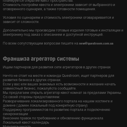
планируется открытие квест пространства.
Стоимость постройки квеста и электроники зависит от выбранного и
оговоренного сценария, а также готовности помещения.
Условия по сценариям и стоимость электроники оговараривается и
зависит от сложности.
Дополнительно мы производим готовые изделия готовые к инсталяции и
электронику под заказ с описанием и доступной инструкций.
new@questroom.com.ua
По всем сопутствующим вопросам пишите на
Франшиза агрегатор системы
Ищем партнеров для развития сети агрегаторов в других странах
Ничто не стоит на месте и команда Questroom, ищет партнеров для
развития бизнеса в других странах.
Если у вас или ваших знакомых есть возможности и желание начать
совместный бизнес, пожалуйста сообщайте.
Мы предлагаем открыть агрегатор квест комнат за пределами Украины.
Со своей стороны предоставляем:
Разворачивание локализированного портала на нашем хостинге и
домене ( домен локальный под конкретную страну)
Поддержку программистов по развитию портала и подключению
синхронизации
Внесение правок по требованию и обновлению функционала
Локальный квест календарь
Мультиязычность