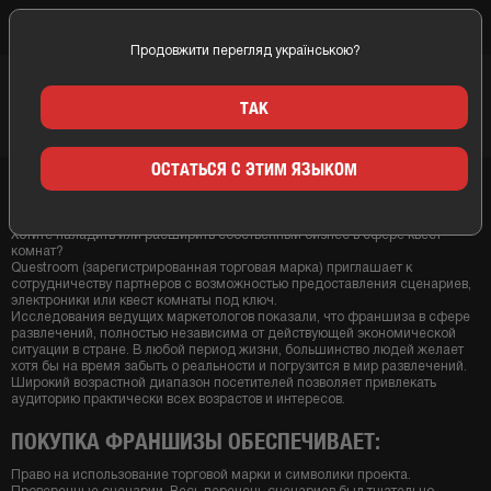
Продовжити перегляд українською?
Главная
Франшиза
ТАК
ФРАНШИЗА
ОСТАТЬСЯ С ЭТИМ ЯЗЫКОМ
Франшиза квест комнат
Хотите наладить или расширить собственный бизнес в сфере квест
комнат?
Questroom (зарегистрированная торговая марка) приглашает к
сотрудничеству партнеров с возможностью предоставления сценариев,
электроники или квест комнаты под ключ.
Исследования ведущих маркетологов показали, что франшиза в сфере
развлечений, полностью независима от действующей экономической
ситуации в стране. В любой период жизни, большинство людей желает
хотя бы на время забыть о реальности и погрузится в мир развлечений.
Широкий возрастной диапазон посетителей позволяет привлекать
аудиторию практически всех возрастов и интересов.
ПОКУПКА ФРАНШИЗЫ ОБЕСПЕЧИВАЕТ:
Право на использование торговой марки и символики проекта.