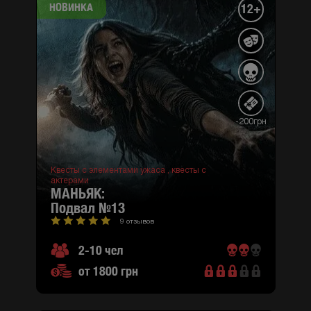
НОВИНКА
12+
-200грн
Квесты с элементами ужаса ,
квесты с
актерами
МАНЬЯК:
подвал №13
9 отзывов
2-10 чел
от 1800 грн