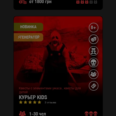
от 1800 грн
НОВИНКА
8+
⚡​ГЕНЕРАТОР
Квесты с элементами ужаса ,
квесты для
детей
КУРЬЕР KIDS
3 отзыва
1-30 чел