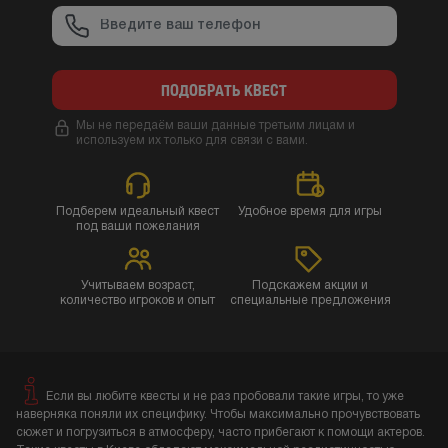
ПОДОБРАТЬ КВЕСТ
Мы не передаём ваши данные третьим лицам и
используем их только для связи с вами.
Подберем идеальный квест
Удобное время для игры
под ваши пожелания
Учитываем возраст,
Подскажем акции и
количество игроков и опыт
специальные предложения
Если вы любите квесты и не раз пробовали такие игры, то уже
наверняка поняли их специфику. Чтобы максимально прочувствовать
сюжет и погрузиться в атмосферу, часто прибегают к помощи актеров.