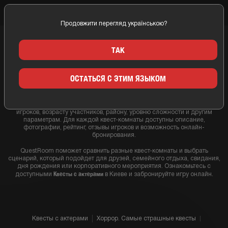
Продовжити перегляд українською?
Главная
Киев
Квесты с актерами
ТАК
КВЕСТЫ С АКТЕРАМИ В КИЕВЕ
ОСТАТЬСЯ С ЭТИМ ЯЗЫКОМ
Квесты с актерами
В этой подборке собраны
в Киеве. Используйте
фильтры каталога, чтобы быстро подобрать квест по жанру, количеству
игроков, возрасту участников, району, уровню сложности и другим
параметрам. Для каждой квест-комнаты доступны описание,
фотографии, рейтинг, отзывы игроков и возможность онлайн-
бронирования.
QuestRoom поможет сравнить разные квест-комнаты и выбрать
сценарий, который подойдет для друзей, семейного отдыха, свидания,
дня рождения или корпоративного мероприятия. Ознакомьтесь с
Квесты с актерами
доступными
в Киеве и забронируйте игру онлайн.
Квесты с актерами
Хоррор. Самые страшные квесты