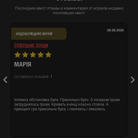
Последние квест отзывы и комментарии от игроков недавно
посетивших квест.
08.08.2026
ПОДТВЕРЖДЕНО ИГРОЙ
ЗОВУЩИЕ ДУШИ
МАРІЯ
Оставлено отзывов
1
Previous
Nex
Інтимна обстановка була. Прикольно було. З лазером трохи
затруднялось трохи. Кровать в кінці класно стояла. А
принципі гра прикольна була, і сміялись і лякались