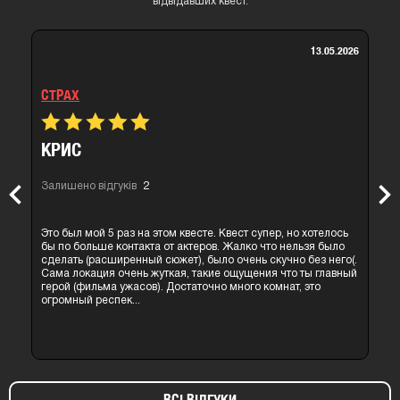
відвідавших квест.
13.05.2026
СТРАХ
КРИС
Залишено відгуків
2
Previous
Nex
Это был мой 5 раз на этом квесте. Квест супер, но хотелось
бы по больше контакта от актеров. Жалко что нельзя было
сделать (расширенный сюжет), было очень скучно без него(.
Сама локация очень жуткая, такие ощущения что ты главный
герой (фильма ужасов). Достаточно много комнат, это
огромный респек...
ВСІ ВІДГУКИ