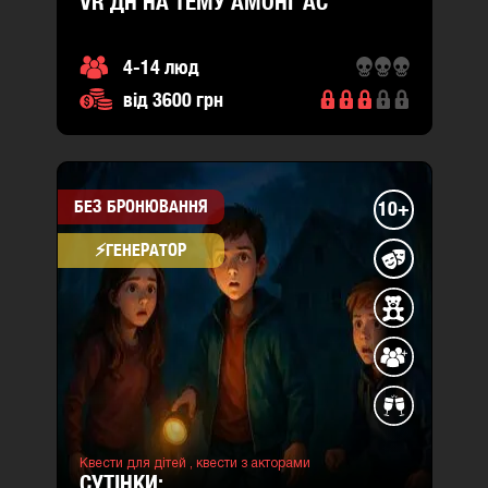
VR ДН НА ТЕМУ АМОНГ АС
4-14 люд
від 3600 грн
БЕЗ БРОНЮВАННЯ
10+
⚡​ГЕНЕРАТОР
Квести для дітей ,
квести з акторами
СУТІНКИ: