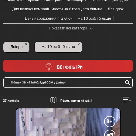
Для великої компанії. Квести на 6 гравців та більше
Для двох
День народження під ключ
На 10 осіб і більше
Показати всі категорії
×
×
Дніпро
На 10 осіб і більше
ВСІ ФІЛЬТРИ
27
квестів
Переглянути на мапі
8+