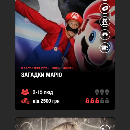
Квести для дітей ,
виїзні квести
ЗАГАДКИ МАРІО
2-15 люд
від 2500 грн
9+