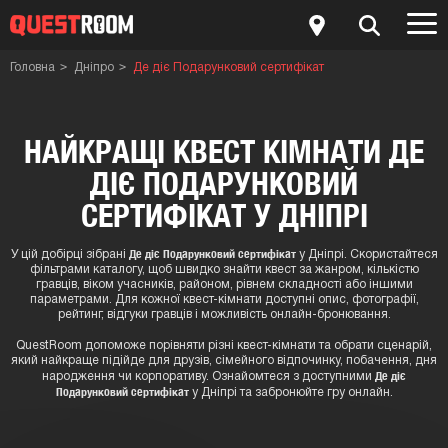
Головна
Дніпро
Де діє Подарунковий сертифікат
НАЙКРАЩІ КВЕСТ КІМНАТИ ДЕ
ДІЄ ПОДАРУНКОВИЙ
СЕРТИФІКАТ У ДНІПРІ
Де діє Подарунковий сертифікат
У цій добірці зібрані
у Дніпрі. Скористайтеся
фільтрами каталогу, щоб швидко знайти квест за жанром, кількістю
гравців, віком учасників, районом, рівнем складності або іншими
параметрами. Для кожної квест-кімнати доступні опис, фотографії,
рейтинг, відгуки гравців і можливість онлайн-бронювання.
QuestRoom допоможе порівняти різні квест-кімнати та обрати сценарій,
який найкраще підійде для друзів, сімейного відпочинку, побачення, дня
Де діє
народження чи корпоративу. Ознайомтеся з доступними
Подарунковий сертифікат
у Дніпрі та забронюйте гру онлайн.