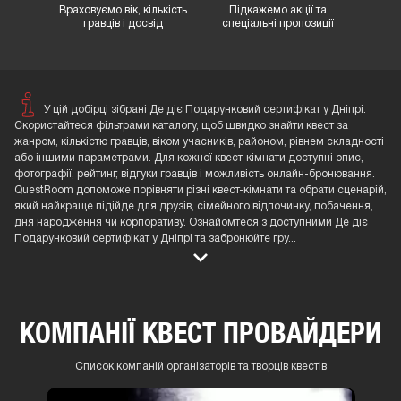
Враховуємо вік, кількість
Підкажемо акції та
гравців і досвід
спеціальні пропозиції
У цій добірці зібрані Де діє Подарунковий сертифікат у Дніпрі.
Скористайтеся фільтрами каталогу, щоб швидко знайти квест за
жанром, кількістю гравців, віком учасників, районом, рівнем складності
або іншими параметрами. Для кожної квест-кімнати доступні опис,
фотографії, рейтинг, відгуки гравців і можливість онлайн-бронювання.
QuestRoom допоможе порівняти різні квест-кімнати та обрати сценарій,
який найкраще підійде для друзів, сімейного відпочинку, побачення,
дня народження чи корпоративу. Ознайомтеся з доступними Де діє
Подарунковий сертифікат у Дніпрі та забронюйте гру
...
КОМПАНІЇ КВЕСТ ПРОВАЙДЕРИ
Список компаній організаторів та творців квестів