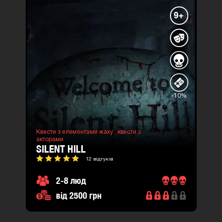
9+
-10%
Квести з елементами жаху ,
квести з
акторами
SILENT HILL
12 відгуків
2-8 люд
від 2500 грн