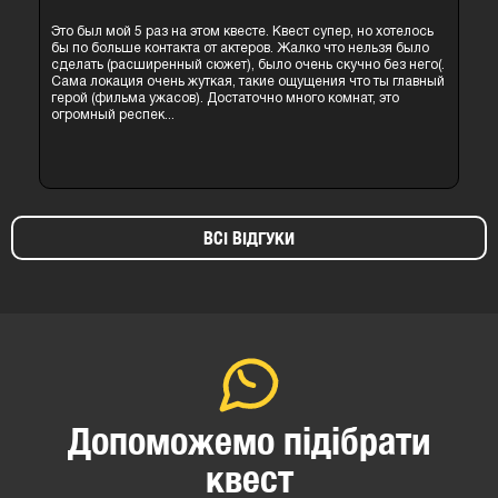
Это был мой 5 раз на этом квесте. Квест супер, но хотелось
бы по больше контакта от актеров. Жалко что нельзя было
сделать (расширенный сюжет), было очень скучно без него(.
Сама локация очень жуткая, такие ощущения что ты главный
герой (фильма ужасов). Достаточно много комнат, это
огромный респек...
ВСІ ВІДГУКИ
Допоможемо підібрати
квест