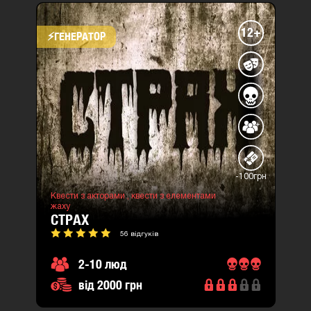
12+
⚡​ГЕНЕРАТОР
-100грн
Квести з акторами ,
квести з елементами
жаху
СТРАХ
56 відгуків
2-10 люд
від 2000 грн