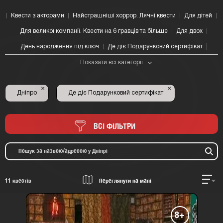
Квести з акторами
Найстрашніші хоррор. Лячні квести
Для дітей
Для великої компанії. Квести на 6 гравців та більше
Для двох
День народження під ключ
Де діє Подарунковий сертифікат
Показати всі категорії
×
×
Дніпро
Де діє Подарунковий сертифікат
ВСІ ФІЛЬТРИ
11
квестів
Переглянути на мапі
8+