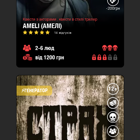
-200грн
Квести з акторами ,
квести в стилі трилер
AMELI (АМЕЛІ)
14 відгуків
2-6 люд
від 1200 грн
12+
⚡​ГЕНЕРАТОР