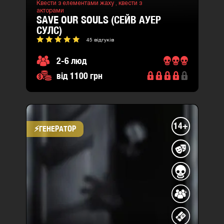
Квести з елементами жаху ,
квести з
акторами
SAVE OUR SOULS (СЕЙВ АУЕР
СУЛС)
45 відгуків
2-6 люд
від 1100 грн
14+
⚡​ГЕНЕРАТОР