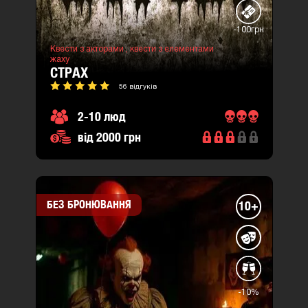
-100грн
Квести з акторами ,
квести з елементами
жаху
СТРАХ
56 відгуків
2-10 люд
від 2000 грн
БЕЗ БРОНЮВАННЯ
10+
-10%