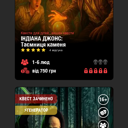
Квести для дітей ,
екшен квести
ІНДІАНА ДЖОНС:
таємниця каменя
4 відгука
1-6 люд
від 750 грн
КВЕСТ ЗАЧИНЕНО
16+
⚡​ГЕНЕРАТОР