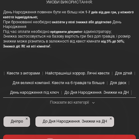
УМОВИ ВИКОРИСТАННЯ:
1-7 днів від дня гри, у кожного
День Народження повинен бути не більш ніж
квеста індивідуально;
вказати у полі знижка або додатково
При бронюванні необхідно
День
Народження
предявити документ
Під час оплати необхідно
адмiнiстратору;
Знижка застосовується на базову вартість гри без доп гравців, і розмір
від 5% до 50%;
знижки може різнитись в залежності від квест кімнати
Знижка діє НЕ на всі кімнати!.
Квести з акторами
Найстрашніші хоррор. Лячні квести
Для дітей
Для великої компанії. Квести на 6 гравців та більше
Для двох
День народження під ключ
До Дня Народження. Знижки на ДН
Показати всі категорії
×
×
Дніпро
До Дня Народження. Знижки на ДН