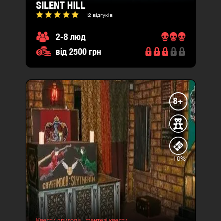
SILENT HILL
12 відгуків
2-8 люд
від 2500 грн
8+
-10%
Квести пригоди ,
фентезі квести