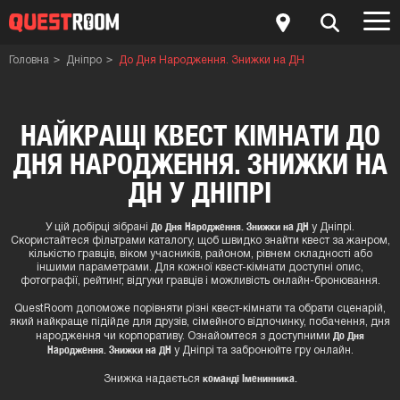
Головна
Дніпро
До Дня Народження. Знижки на ДН
НАЙКРАЩІ КВЕСТ КІМНАТИ ДО
ДНЯ НАРОДЖЕННЯ. ЗНИЖКИ НА
ДН У ДНІПРІ
До Дня Народження. Знижки на ДН
У цій добірці зібрані
у Дніпрі.
Скористайтеся фільтрами каталогу, щоб швидко знайти квест за жанром,
кількістю гравців, віком учасників, районом, рівнем складності або
іншими параметрами. Для кожної квест-кімнати доступні опис,
фотографії, рейтинг, відгуки гравців і можливість онлайн-бронювання.
QuestRoom допоможе порівняти різні квест-кімнати та обрати сценарій,
який найкраще підійде для друзів, сімейного відпочинку, побачення, дня
До Дня
народження чи корпоративу. Ознайомтеся з доступними
Народження. Знижки на ДН
у Дніпрі та забронюйте гру онлайн.
команді Іменинника.
Знижка надається