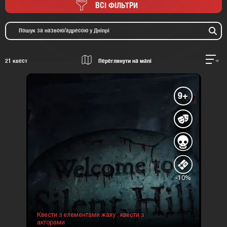
ВСІ ФІЛЬТРИ
21
квест
Переглянути на мапі
9+
-10%
Квести з елементами жаху ,
квести з
акторами