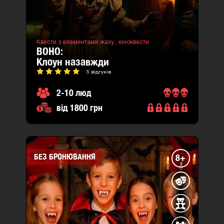
Квести з елементами жаху ,
кіноквести
ВОНО:
клоун назавжди
5 відгуків
2-10 люд
від 1800 грн
БЕЗ БРОНЮВАННЯ
8+