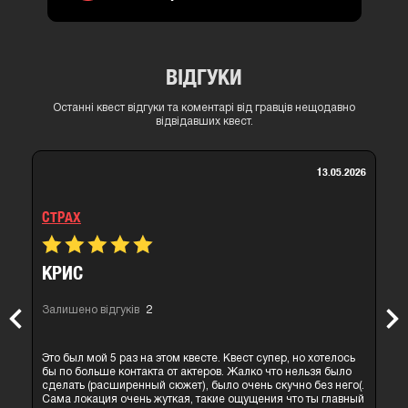
ВІДГУКИ
Останні квест відгуки та коментарі від гравців нещодавно
відвідавших квест.
13.05.2026
СТРАХ
КРИС
Залишено відгуків
2
Previous
Nex
Это был мой 5 раз на этом квесте. Квест супер, но хотелось
бы по больше контакта от актеров. Жалко что нельзя было
сделать (расширенный сюжет), было очень скучно без него(.
Сама локация очень жуткая, такие ощущения что ты главный