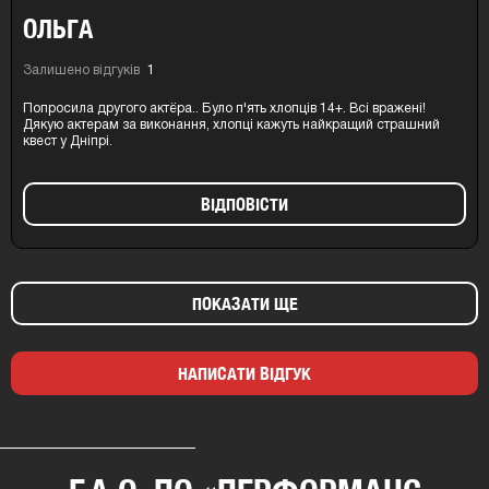
ОЛЬГА
Залишено відгуків
1
Попросила другого актёра.. Було п'ять хлопців 14+. Всі вражені!
Дякую актерам за виконання, хлопці кажуть найкращий страшний
квест у Дніпрі.
ВIДПОВIСТИ
ПОКАЗАТИ ЩЕ
НАПИСАТИ ВІДГУК