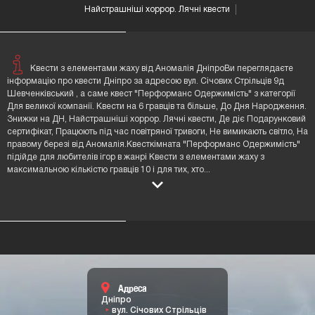
Найстрашніші хоррор. Лячні квести
Квести з елементами жаху від Аномалія ДніпроВи переглядаєте
інформацію про квести Дніпро за адресою вул. Січових Стрільців 9д
Шевченківський , а саме квест "Перформанс Одержимість" з категорії
Для великої компанії. Квести на 6 гравців та більше, До Дня Народження.
Знижки на ДН, Найстрашніші хоррор. Лячні квести, Де діє Подарунковий
сертифікат, Працюють під час повітряної тривоги, Не вимикають світло, На
правому березі від Аномалія.Квесткімната "Перформанс Одержимість"
підійде для любителів ігор в жанрі Квести з елементами жаху з
максимальною кількістю гравців 10 і для тих, хто
...
Адреса
Дніпро