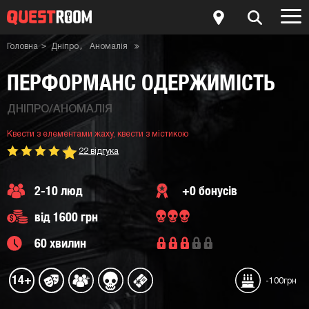
Головна
Дніпро
Аномалія
Квести з містикою
Квести з елементами жаху
Квест-кімната Перформанс Одержимість
ПЕРФОРМАНС ОДЕРЖИМІСТЬ
ДНІПРО/АНОМАЛІЯ
Квести з елементами жаху,
квести з містикою
22 відгука
2-10 люд
+0 бонусів
від 1600 грн
60 хвилин
14+
-100грн