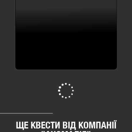
-10%
Квести з елементами жаху ,
квести з
акторами
SAVE OUR SOULS (СЕЙВ АУЕР
СУЛС)
45 відгуків
2-6 люд
від 1100 грн
ПЕРЕГЛЯНУТИ ВСІ
ЩЕ КВЕСТИ ВІД КОМПАНІЇ