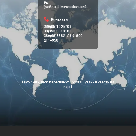
вул. Січових Стрільців
9д
(район Шевченківський)
Контакти
380(95)1025708
38(093)8010101
380(68)3682128
0-800-
211-950
Натисніть, щоб переглянути розташування квесту на
карті.