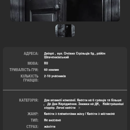
АДРЕСА:
Дніпро
вул. Січових Стрільців 9д
,
район
Шевченківський
МОВА:
RU
ТРИВАЛІСТЬ ГРИ:
60 хвилин
КІЛЬКІСТЬ
2-10 учасників
ГРАВЦІВ:
КАТЕГОРІЯ:
Для великої компанії. Квести на 6 гравців та більше
До Дня Народження. Знижки на ДН
Найстрашніші
хоррор. Лячні квести
ЖАНР:
Квести з елементами жаху / Квести з містикою
ТИП:
Не вказано
СТРАХ:
жахіття