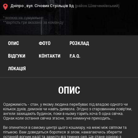
Дніпро ,
вул. Січових Стрільців 9д
(район Шевченківський)
*знижки не сумуються
**вартість гри вказана за команду
ОПИС
ФОТО
РОЗКЛАД
ВІДГУКИ
КОНТАКТИ
F.A.Q.
ЛОКАЦIЯ
ОПИС
Одержимість - стан, у якому людина перебуває під владою одного чи
кількох духів, демонів чи навіть диявола. Згідно з старовинним повір'ям,
ангели захищають будинок, поки в ньому горить хоча б одна свічка.
Однак коли остання свічка згасне, зло неминуче приходить...
Ви опинитеся в самому центрі цього кошмару, на межі між світлом та
пітьмою. Вам доведеться боротися зі злом, намагаючись зберегти
останній вогник надії та захисту від темних сил. Це стане однією з