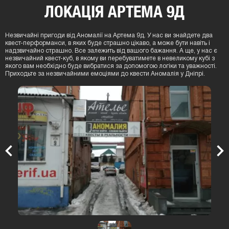
ЛОКАЦIЯ АРТЕМА 9Д
Незвичайні пригоди від Аномалії на Артема 9д. У нас ви знайдете два
квест-перформанси, в яких буде страшно цікаво, а може бути навіть і
надзвичайно страшно. Все залежить від вашого бажання. А ще, у нас є
незвичайний квест-куб, в якому ви перебуватимете в невеликому кубі з
якого вам необхідно буде вибратися за допомогою логіки та уважності.
Приходьте за незвичайними емоціями до квести Аномалія у Дніпрі.
Previous
Nex