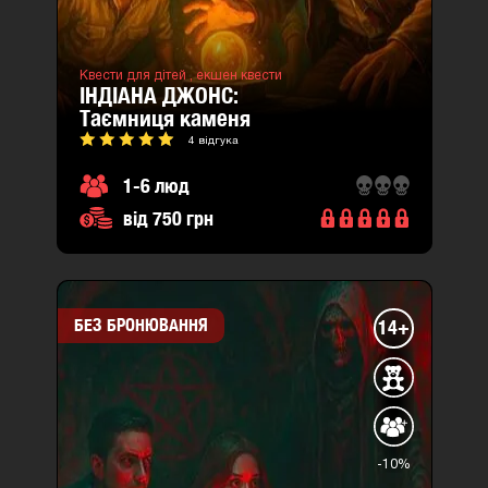
Квести для дітей ,
екшен квести
ІНДІАНА ДЖОНС:
таємниця каменя
4 відгука
1-6 люд
від 750 грн
БЕЗ БРОНЮВАННЯ
14+
-10%