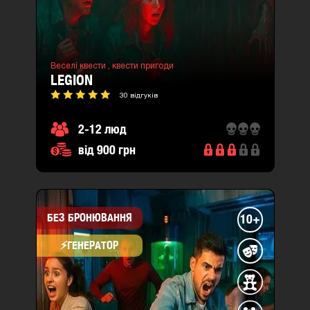
Веселі квести ,
квести пригоди
LEGION
30 відгуків
2-12 люд
від 900 грн
БЕЗ БРОНЮВАННЯ
10+
⚡​ГЕНЕРАТОР