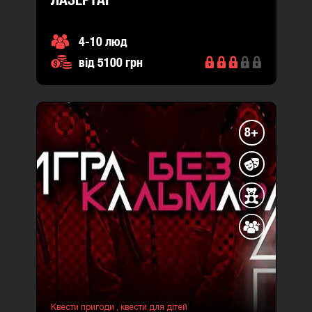
4-10 люд
від 5100 грн
8+
Квести пригоди ,
квести для дітей