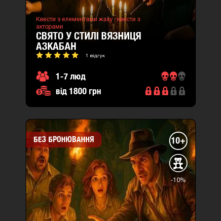
Квести з елементами жаху ,
квести з
акторами
СВЯТО У СТИЛІ ВЯЗНИЦЯ
АЗКАБАН
1 відгук
1-7 люд
від 1800 грн
БЕЗ БРОНЮВАННЯ
10+
-10%