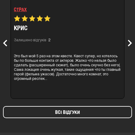
СТРАХ
КРИС
Залишено відгуків
2
Previous
Nex
Это был мой 5 раз на этом квесте. Квест супер, но хотелось
бы по больше контакта от актеров. Жалко что нельзя было
сделать (расширенный сюжет), было очень скучно без него(.
Сама локация очень жуткая, такие ощущения что ты главный
герой (фильма ужасов). Достаточно много комнат, это
огромный респек...
ВСІ ВІДГУКИ