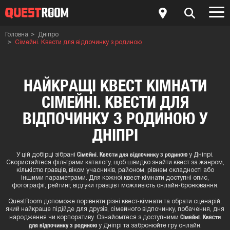
Головна
Дніпро
Сімейні. Квести для відпочинку з родиною
НАЙКРАЩІ КВЕСТ КІМНАТИ
СІМЕЙНІ. КВЕСТИ ДЛЯ
ВІДПОЧИНКУ З РОДИНОЮ У
ДНІПРІ
Сімейні. Квести для відпочинку з родиною
У цій добірці зібрані
у Дніпрі.
Скористайтеся фільтрами каталогу, щоб швидко знайти квест за жанром,
кількістю гравців, віком учасників, районом, рівнем складності або
іншими параметрами. Для кожної квест-кімнати доступні опис,
фотографії, рейтинг, відгуки гравців і можливість онлайн-бронювання.
QuestRoom допоможе порівняти різні квест-кімнати та обрати сценарій,
який найкраще підійде для друзів, сімейного відпочинку, побачення, дня
Сімейні. Квести
народження чи корпоративу. Ознайомтеся з доступними
для відпочинку з родиною
у Дніпрі та забронюйте гру онлайн.