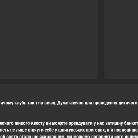
тячому клубі, так і на виїзд. Дуже зручно для проведення дитячог
ючого живого квесту ви можете орендувати у нас затишну банкет
сть не лише відчути себе у шпигунських пригодах, а й повноцінн
об свято стало ще яскравішим, ми можемо доповнити його іншим