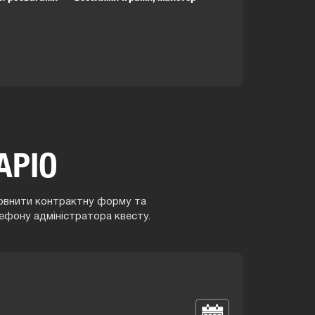
АРІО
аповнити контрактну форму та
ефону адміністратора квесту.