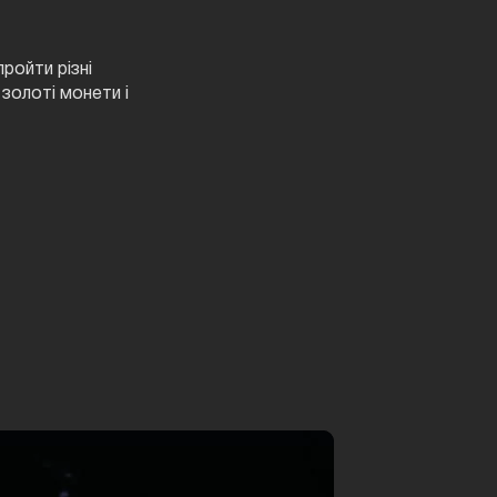
ройти різні
золоті монети і