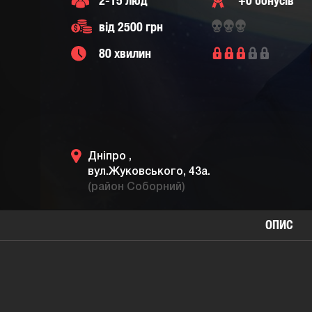
2-15 люд
+0 бонусів
від 2500 грн
80 хвилин
Дніпро ,
вул.Жуковського, 43а.
(район Соборний)
ОПИС