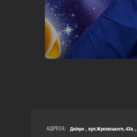
АДРЕСА:
Дніпро
вул.Жуковського, 43а.