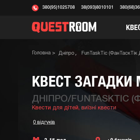
380(95)1025708
38(093)8010101
380(68)3
КВЕ
Головна
Дніпро
FunTaskTic (ФанТаскТік 
КВЕСТ ЗАГАДКИ 
ДНІПРО/FUNTASKTIC (
Квести для дітей,
виїзні квести
0 відгуків