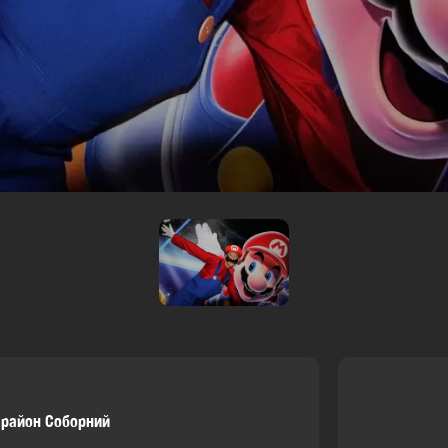
,
район Соборний