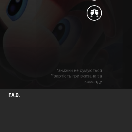
*знижки не сумуються
**вартість гри вказана за
команду
F.A.Q.