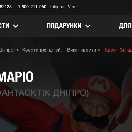
682128
0-800-211-950
Telegram
Viber
СТИ
ПОДАРУНКИ
ДЛЯ
Дніпро)
Квести для дітей
Виїзні квести
Квест Загад
МАРІО
ФАНТАСКТІК ДНІПРО)