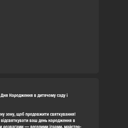
о Дня Народження в дитячому саду і
ну зону, щоб продовжити святкування!
о відсвяткувати ваш день народження в
и розвагами — веселими іграми, майстер-