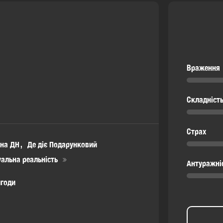
Враження
Складніст
Страх
 на ДН
Де діє Подарунковий
уальна реальність
Антуражні
игоди