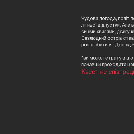
Чудова погода, політ п
літньої відпустки. Але
синіми хвилями, двигуни
Безлюдний острів став 
розслабитися. Дослідж
*ви можете грату в цю 
почавши проходити це
Квест не співпрац