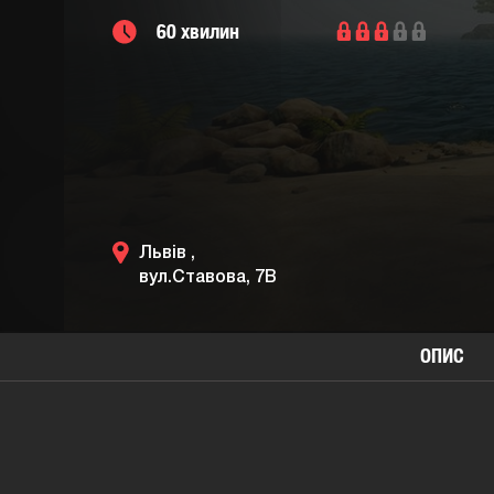
60 хвилин
Львів ,
вул.Ставова, 7В
ОПИС