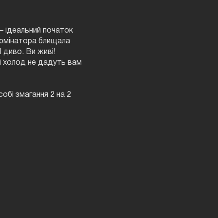
— ідеальний початок
ілюмінатора блищала
І диво. Ви живі!
і холод не дадуть вам
обі змагання 2 на 2