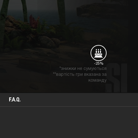
-25%
*знижки не сумуються
**вартість гри вказана за
команду
F.A.Q.