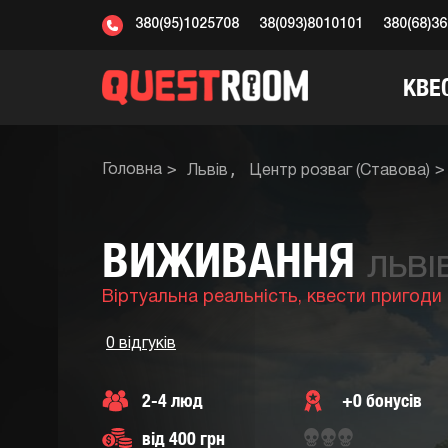
380(95)1025708
38(093)8010101
380(68)3
КВЕ
Головна
Львів
Центр розваг (Ставова)
ВИЖИВАННЯ
ЛЬВІ
Віртуальна реальність,
квести пригоди
0 відгуків
2-4 люд
+0 бонусів
від 400 грн