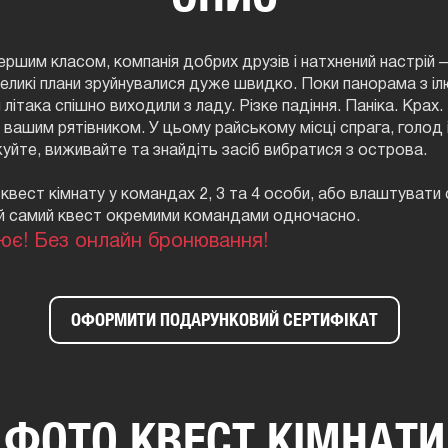
ершим класом, компанія добрих друзів і натхнений настрій 
 великі плани зруйнувалися дуже швидко. Поки панорама з 
 літака спішно виходили з ладу. Різке падіння. Паніка. Крах. 
вашим рятівником. У цьому райському місці спрага, голод 
уйте, виживайте та знайдіть засіб вибратися з острова.
квест кімнату у командах 2, 3 та 4 особи, або влаштувати с
й самий квест окремими командами одночасно.
ює! Без онлайн бронювання!
ОФОРМИТИ ПОДАРУНКОВИЙ СЕРТИФІКАТ
ФОТО КВЕСТ КІМНАТИ