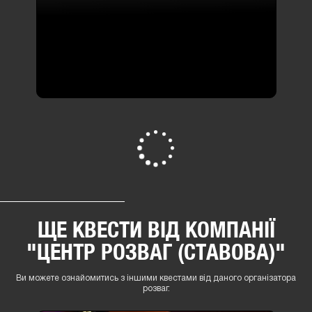
Віртуальна реальність ,
квести з містикою
САНКТУМ
(район
Шевченківський)
1 відгук
1-8 люд
від 700 грн
ПЕРЕГЛЯНУТИ ВСІ
ЩЕ КВЕСТИ ВІД КОМПАНІЇ
"ЦЕНТР РОЗВАГ (СТАВОВА)"
Ви можете ознайомитись з іншими квестами від даного організатора
розваг.