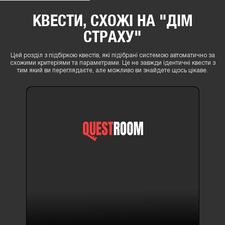
КВЕСТИ, СХОЖІ НА "ДІМ
СТРАХУ"
Цей розділ з підбіркою квестів, які підібрані системою автоматично за
схожими критеріями та параметрами. Це не завжди ідентичні квести з
тим який ви переглядаєте, але можливо ви знайдете щось цікаве.
16+
⚡​ГЕНЕРАТОР
місто
:
Львів
вул.
Ставова,
7В
(район
Шевченківський)
вул.Гетьмана
Мазепи
26