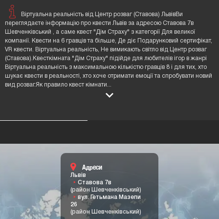
Віртуальна реальність від Центр розваг (Ставова) ЛьвівВи
переглядаєте інформацію про квести Львів за адресою Ставова 7в
Шевченківський , а саме квест "Дім Страху" з категорії Для великої
компанії. Квести на 6 гравців та більше, Де діє Подарунковий сертифікат,
VR квести. Віртуальна реальність, Не вимикають світло від Центр розваг
(Ставова).Квесткімната "Дім Страху" підійде для любителів ігор в жанрі
Віртуальна реальність з максимальною кількістю гравців 8 і для тих, хто
шукає квести в реальності, хто хоче отримати емоції та спробувати новий
вид розваг.Як правило квест кімнати
...
Адреси
Львів
Ставова 7в
(район Шевченківський)
вул. Гетьмана Мазепи
26
(район Шевченківський)
Контакти