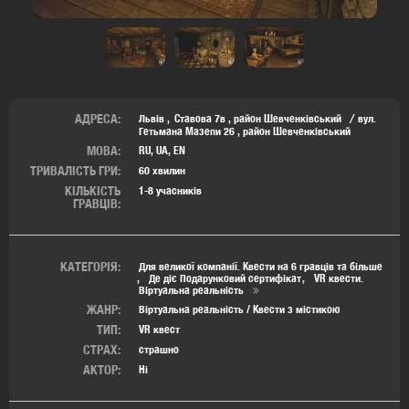
АДРЕСА:
Львів
Ставова 7в
,
район Шевченківський
вул.
Гетьмана Мазепи 26
,
район Шевченківський
МОВА:
RU, UA, EN
ТРИВАЛІСТЬ ГРИ:
60 хвилин
КІЛЬКІСТЬ
1-8 учасників
ГРАВЦІВ:
КАТЕГОРІЯ:
Для великої компанії. Квести на 6 гравців та більше
Де діє Подарунковий сертифікат
VR квести.
Віртуальна реальність
ЖАНР:
Віртуальна реальність / Квести з містикою
ТИП:
VR квест
СТРАХ:
страшно
АКТОР:
Ні