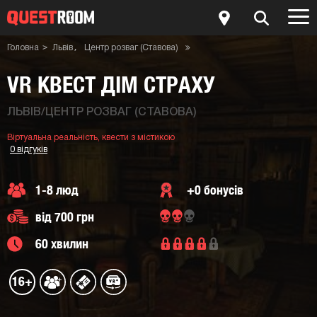
Головна
Львів
Центр розваг (Ставова)
Квести з містикою
Віртуальна реальність
VR квест Дім Страху
VR КВЕСТ ДІМ СТРАХУ
ЛЬВІВ/ЦЕНТР РОЗВАГ (СТАВОВА)
Віртуальна реальність,
квести з містикою
0 відгуків
1-8 люд
+0 бонусів
від 700 грн
60 хвилин
16+