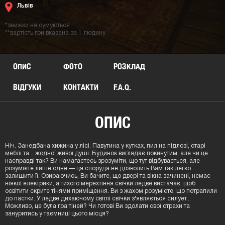
Львів
*знижки не сумуються
**вартість гри вказана за 1 людину
ОПИС
ФОТО
РОЗКЛАД
ВІДГУКИ
КОНТАКТИ
F.A.Q.
ОПИС
Ніч. Занедбана хижина у лісі. Павутина у кутках, пил на підлозі, старі
меблі та... жодної живої душі. Будинок виглядає покинутим, але чи це
насправді так? Ви намагаєтесь зрозуміти, що тут відбувається, але
розумієте лише одне — ця споруда не дозволить Вам так легко
залишити її. Озираючись, Ви бачите, що двері та вікна зачинені, немає
ніякої електрики, а тихого мерехтіння свічки ледве вистачає, щоб
освітити скрите тінями приміщення. Ви з жахом розумієте, що потрапили
до пастки. У ледве дихаючому світлі свічки з'являється силует...
Можливо, це була гра тіней? Чи готові Ви здолати свої страхи та
зануритись у таємниці цього місця?