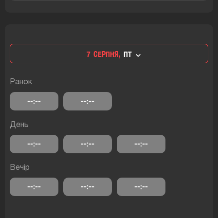
7
СЕРПНЯ,
ПТ
Ранок
--:--
--:--
День
--:--
--:--
--:--
Вечір
--:--
--:--
--:--