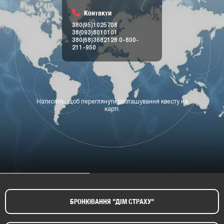
380(95)1025708
38(093)8010101
380(68)3682128
0-800-
211-950
Натисніть, щоб переглянути розташування квесту на
карті.
БРОНЮВАННЯ "ДІМ СТРАХУ"​
ЗАЛИШИТИ ВІДГУК ПРО КВЕСТ "ДІМ СТРАХУ"​