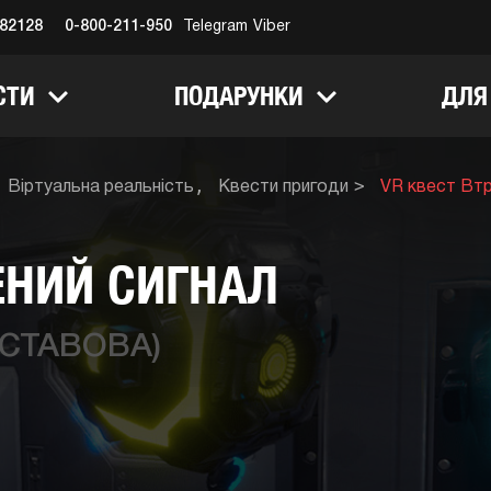
682128
0-800-211-950
Telegram
Viber
СТИ
ПОДАРУНКИ
ДЛЯ
Віртуальна реальність
Квести пригоди
VR квест Втр
ЕНИЙ СИГНАЛ
(СТАВОВА)