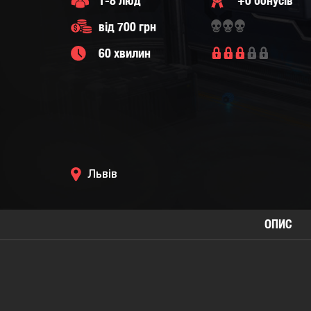
1-8 люд
+0 бонусів
від 700 грн
60 хвилин
Львів
ОПИС