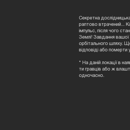
Секретна дослідницька
раптово втрачений... 
імпульс, після чого ст
Землі! Завдання вашої 
орбітального шляху. Що
відповіді або померти 
* На даній локації в на
ти гравців або ж влаш
одночасно.