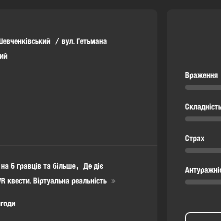
Шевченківський
вул. Гетьмана
ий
Враження
Складніст
Страх
 на 6 гравців та більше
Де діє
Антуражні
VR квести. Віртуальна реальність
игоди