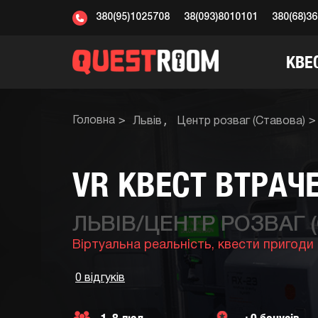
380(95)1025708
38(093)8010101
380(68)3
КВЕ
Головна
Львів
Центр розваг (Ставова)
VR КВЕСТ ВТРАЧ
ЛЬВІВ/ЦЕНТР РОЗВАГ 
Віртуальна реальність,
квести пригоди
0 відгуків