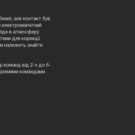
емлі, але контакт був
й електромагнітний
війде в атмосферу
теми для корекції
ам належить знайти
ді команд від 2-х до 6-
 окремими командами