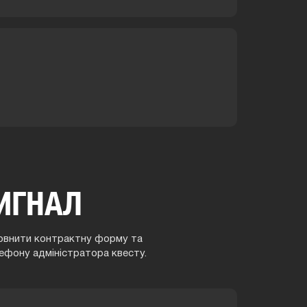
ИГНАЛ
аповнити контрактну форму та
ефону адміністратора квесту.