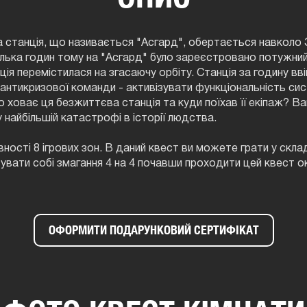
 станція, що називається "Асгард", обертається навколо З
Кілька годин тому на "Асгард" було зареєстровано потужни
анція перемістилася на згасаючу орбіту. Станція за годину в
антикризової команди - активізувати функціональність сис
 ховає ця безжиттєва станція та куди поїхав її екіпаж? В
у найбільшій катастрофі в історії людства.
явності 8 ігрових зон. В даний квест ви можете грати у скла
тувати собі змагання 4 на 4 почавши проходити цей квест
ОФОРМИТИ ПОДАРУНКОВИЙ СЕРТИФІКАТ