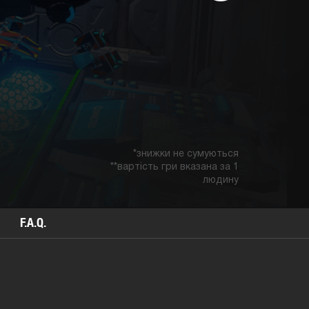
*знижки не сумуються
**вартість гри вказана за 1
людину
F.A.Q.