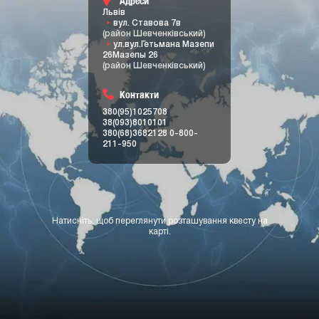
Адреси
Львів
вул. Ставова 7в
(район Шевченківський)
ул.вул.Гетьмана Мазепи
26Мазепы 26
(район Шевченківський)
Контакти
380(95)1025708
38(093)8010101
380(68)3682128
0-800-
211-950
Натисніть, щоб переглянути розташування квесту на
карті.