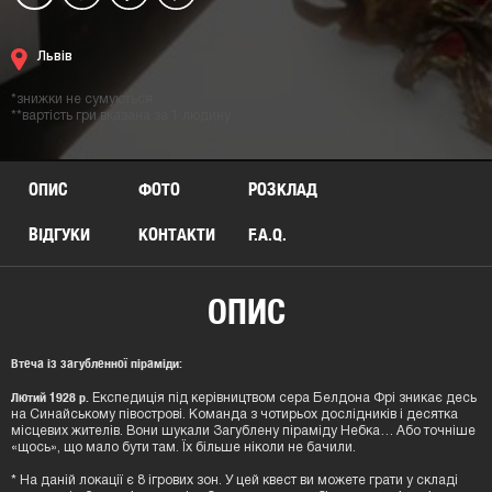
Львів
*знижки не сумуються
**вартість гри вказана за 1 людину
ОПИС
ФОТО
РОЗКЛАД
ВІДГУКИ
КОНТАКТИ
F.A.Q.
ОПИС
Втеча із загубленної піраміди:
Лютий 1928 р.
Експедиція під керівництвом сера Белдона Фрі зникає десь
на Синайському півострові. Команда з чотирьох дослідників і десятка
місцевих жителів. Вони шукали Загублену піраміду Небка… Або точніше
«щось», що мало бути там. Їх більше ніколи не бачили.
* На даній локації є 8 ігрових зон. У цей квест ви можете грати у складі