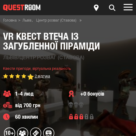
Головна
Львів
Центр розваг (Ставова)
Віртуальна реальність
Квести пригоди
VR квест Втеча із загубленної піраміди
VR КВЕСТ ВТЕЧА ІЗ
ЗАГУБЛЕННОЇ ПІРАМІДИ
ЛЬВІВ/ЦЕНТР РОЗВАГ (СТАВОВА)
Квести пригоди,
віртуальна реальність
2 відгука
1-4 люд
+0 бонусів
від 700 грн
60 хвилин
10+