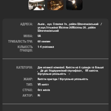
АДРЕСА:
Львів
вул. Ставова 7в
,
район Шевченківський
ул.вул.Гетьмана Мазепи 26Мазепы 26
,
район
Шевченківський
МОВА:
UA
ТРИВАЛІСТЬ ГРИ:
60 хвилин
КІЛЬКІСТЬ
1-4 учасника
ГРАВЦІВ:
КАТЕГОРІЯ:
Для великої компанії. Квести на 6 гравців та більше
Де діє Подарунковий сертифікат
VR квести.
Віртуальна реальність
ЖАНР:
Квести пригоди / Віртуальна реальність
ТИП:
VR квест
СТРАХ:
без жахів
АКТОР:
Ні