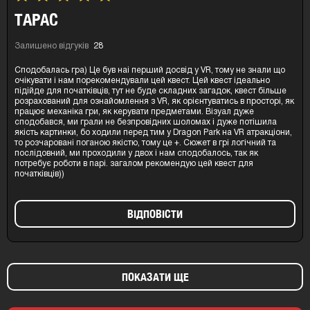
ТАРАС
Залишено відгуків
28
Сподобалась гра) Це був наi перший досвід у VR, тому не знали що
очікувати і нам порекомендували цей квест. Цей квест ідеально
підійде для початківців, тут не буде складних загадок, квест більше
розрахований для ознайомлення з VR, як орієнтуватись в просторі, як
працює механіка гри, як керувати предметами. Візуал дуже
сподобався, ми грали не безпровідних шоломах і дуже потішила
якість картинки, бо ходили перед тим у Dragon Park на VR атракціони,
то розчаровані поганою якістю, тому це +. Сюжет в грі логічний та
послідовний, ми проходили у двох і нам сподобалось, так як
потребує роботи в парі. загалом рекомендую цей квест для
початківців))
ВIДПОВIСТИ
ПОКАЗАТИ ЩЕ