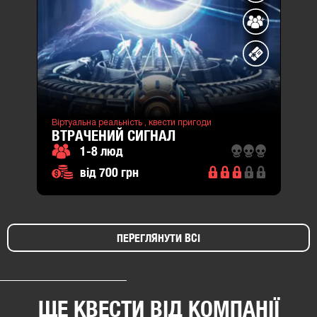
вул.Ставова,
7В
(район
Шевченківський)
вул.Гетьмана
Мазепи
26
Віртуальна реальність ,
квести пригоди
(район
ВТРАЧЕНИЙ СИГНАЛ
Шевченківський)
1-8 люд
від 700 грн
ПЕРЕГЛЯНУТИ ВСІ
ЩЕ КВЕСТИ ВІД КОМПАНІЇ