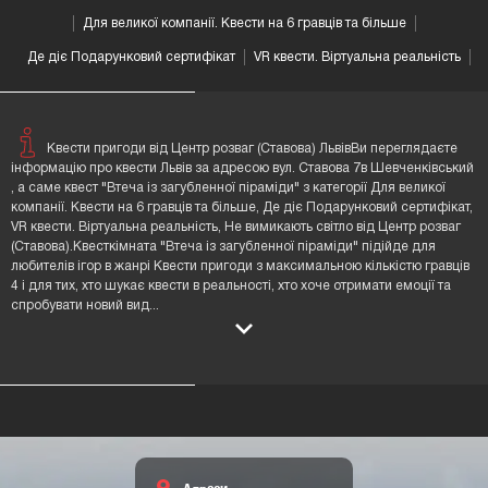
Для великої компанії. Квести на 6 гравців та більше
Де діє Подарунковий сертифікат
VR квести. Віртуальна реальність
Квести пригоди від Центр розваг (Ставова) ЛьвівВи переглядаєте
інформацію про квести Львів за адресою вул. Ставова 7в Шевченківський
, а саме квест "Втеча із загубленної піраміди" з категорії Для великої
компанії. Квести на 6 гравців та більше, Де діє Подарунковий сертифікат,
VR квести. Віртуальна реальність, Не вимикають світло від Центр розваг
(Ставова).Квесткімната "Втеча із загубленної піраміди" підійде для
любителів ігор в жанрі Квести пригоди з максимальною кількістю гравців
4 і для тих, хто шукає квести в реальності, хто хоче отримати емоції та
спробувати новий вид
...