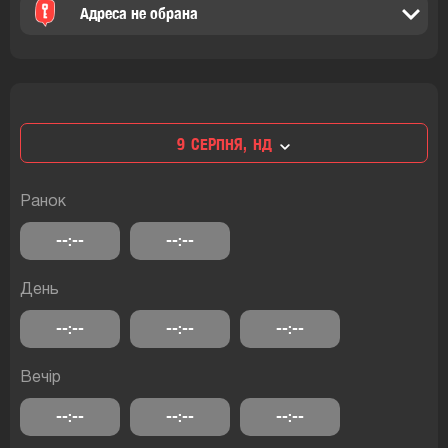
9
СЕРПНЯ,
НД
Ранок
--:--
--:--
День
--:--
--:--
--:--
Вечір
--:--
--:--
--:--