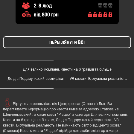
2-8 люд
від 800 грн
ПЕРЕГЛЯНУТИ ВСІ
Для великої компанії. Квести на 6 гравців та більше
Де діє Подарунковий сертифікат
VR квести. Віртуальна реальність
Віртуальна реальність від Центр розваг (Ставова) ЛьвівВи
переглядаєте інформацію про квести Львів за адресою Ставова 7в
Шевченківський , а саме квест "Різдво" з категорії Для великої компанії.
Квести на 6 гравців та більше, Де діє Подарунковий сертифікат, VR
квести. Віртуальна реальність, Не вимикають світло від Центр розваг
(Ставова).Квесткімната "Різдво" підійде для любителів ігор в жанрі