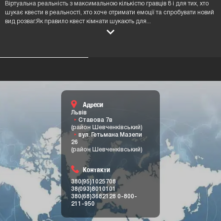
Віртуальна реальність з максимальною кількістю гравців 8 і для тих, хто
шукає квести в реальності, хто хоче отримати емоції та спробувати новий
вид розваг.Як правило квест кімнати шукають для
...
Адреси
Львів
Ставова 7в
(район Шевченківський)
вул. Гетьмана Мазепи
26
(район Шевченківський)
Контакти
380(95)1025708
38(093)8010101
380(68)3682128
0-800-
211-950