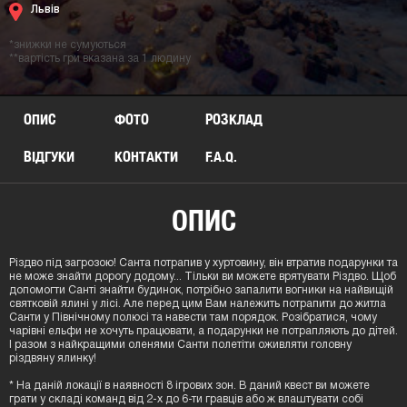
Львів
*знижки не сумуються
**вартість гри вказана за 1 людину
ОПИС
ФОТО
РОЗКЛАД
ВІДГУКИ
КОНТАКТИ
F.A.Q.
ОПИС
Різдво під загрозою! Санта потрапив у хуртовину, він втратив подарунки та
не може знайти дорогу додому... Тільки ви можете врятувати Різдво. Щоб
допомогти Санті знайти будинок, потрібно запалити вогники на найвищій
святковій ялині у лісі. Але перед цим Вам належить потрапити до житла
Санти у Північному полюсі та навести там порядок. Розібратися, чому
чарівні ельфи не хочуть працювати, а подарунки не потрапляють до дітей.
І разом з найкращими оленями Санти полетіти оживляти головну
різдвяну ялинку!
* На даній локації в наявності 8 ігрових зон. В даний квест ви можете
грати у складі команд від 2-х до 6-ти гравців або ж влаштувати собі