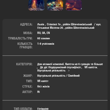
АДРЕСА:
Львів
Ставова 7в
,
район Шевченківський
вул.
Гетьмана Мазепи 26
,
район Шевченківський
МОВА:
RU, UA, EN
ТРИВАЛІСТЬ ГРИ:
60 хвилин
КІЛЬКІСТЬ
1-8 учасників
ГРАВЦІВ:
КАТЕГОРІЯ:
Для великої компанії. Квести на 6 гравців та більше
Де діє Подарунковий сертифікат
VR квести.
Віртуальна реальність
ЖАНР:
Віртуальна реальність / Сімейний
ТИП:
VR квест
СТРАХ:
без жахів
АКТОР:
Ні
ТИП ОПЛАТИ:
Готівкою