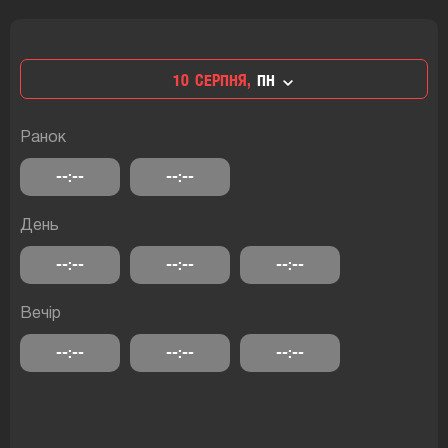
10
СЕРПНЯ,
ПН
Ранок
--:--
--:--
День
--:--
--:--
--:--
Вечір
--:--
--:--
--:--