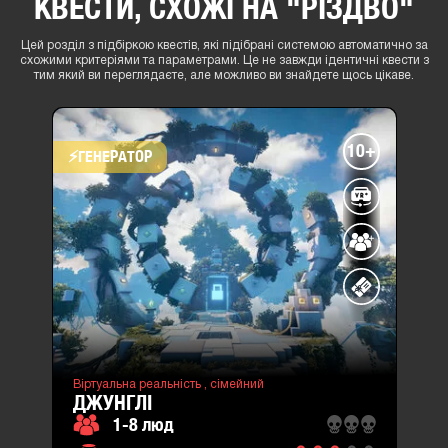
КВЕСТИ, СХОЖІ НА "РІЗДВО"
Цей розділ з підбіркою квестів, які підібрані системою автоматично за
схожими критеріями та параметрами. Це не завжди ідентичні квести з
тим який ви переглядаєте, але можливо ви знайдете щось цікаве.
10+
⚡​ГЕНЕРАТОР
місто
:
Львів
вул.
Ставова,
7В
(район
Шевченківський)
вул.Гетьмана
Мазепи
26
Віртуальна реальність ,
сімейний
(район
ДЖУНГЛІ
Шевченківський)
1-8 люд