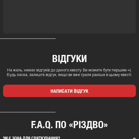
ВІДГУКИ
На жаль, немає відгуків до даного квесту. Ви можете бути першим =).
Будь ласка, залиште відгук, якщо ви вже грали раніше в цьому квесті.
НАПИСАТИ ВІДГУК
F.A.Q. ПО «РІЗДВО»
ЧИ Є ЗОНА ДЛЯ СВЯТКУВАННЯ?