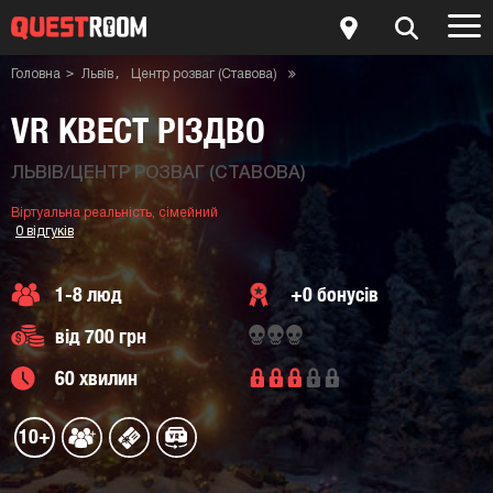
Головна
Львів
Центр розваг (Ставова)
Сімейний
VR квест Різдво
Віртуальна реальність
VR КВЕСТ РІЗДВО
ЛЬВІВ/ЦЕНТР РОЗВАГ (СТАВОВА)
Віртуальна реальність,
сімейний
0 відгуків
1-8 люд
+0 бонусів
від 700 грн
60 хвилин
10+