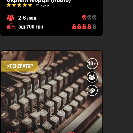
21 відгук
2-6 люд
від 700 грн
10+
⚡​ГЕНЕРАТОР
Квести слідство та розслідування ,
квести