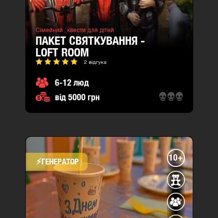
Сімейний ,
квести для дітей
ПАКЕТ СВЯТКУВАННЯ -
LOFT ROOM
2 відгука
6-12 люд
від 5000 грн
10+
⚡​ГЕНЕРАТОР