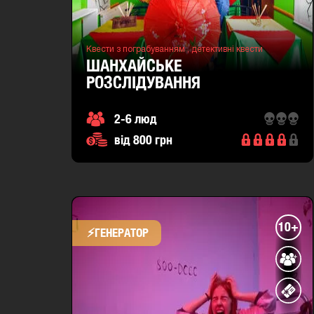
Квести з пограбуванням ,
детективні квести
ШАНХАЙСЬКЕ
РОЗСЛІДУВАННЯ
2-6 люд
від 800 грн
10+
⚡​ГЕНЕРАТОР