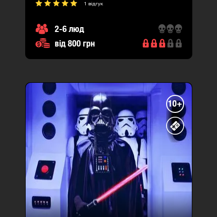
1 відгук
2-6 люд
від 800 грн
10+