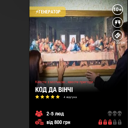
10+
⚡​ГЕНЕРАТОР
-100грн
Квести з містикою ,
квести пригоди
КОД ДА ВІНЧІ
4 відгука
2-5 люд
від 800 грн