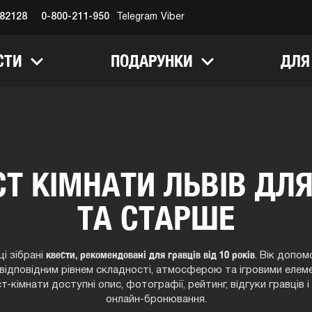
682128
0-800-211-950
Telegram
Viber
СТИ
ПОДАРУНКИ
ДЛЯ
Т КІМНАТИ ЛЬВІВ ДЛЯ 
ТА СТАРШЕ
квести, рекомендовані для гравців від 10 років
ці зібрані
. Вік допо
з відповідним рівнем складності, атмосферою та ігровими елем
т-кімнати доступні опис, фотографії, рейтинг, відгуки гравців 
онлайн-бронювання.