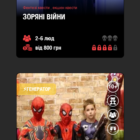
Фентезі квести ,
екшен квести
ЗОРЯНІ ВІЙНИ
2-6 люд
від 800 грн
10+
⚡​ГЕНЕРАТОР