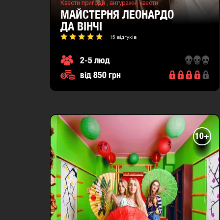
Квести пригоди ,
антуражні квести
МАЙСТЕРНЯ ЛЕОНАРДО
ДА ВІНЧІ
15 відгуків
2-5 люд
від 850 грн
10+