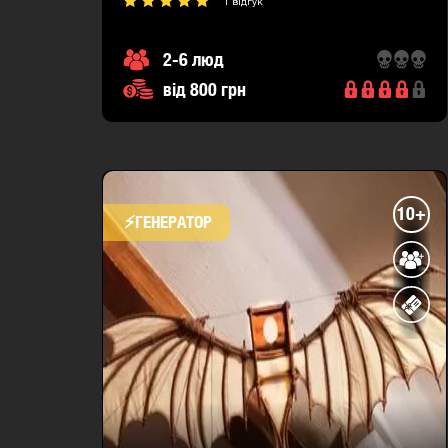
1 відгук
2-6 люд
від 800 грн
10+
⚡​ГЕНЕРАТОР