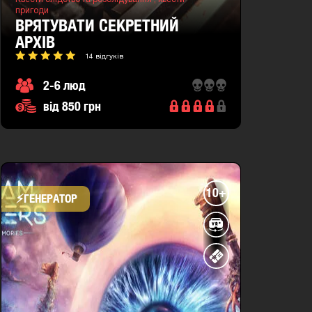
пригоди
ВРЯТУВАТИ СЕКРЕТНИЙ
АРХІВ
14 відгуків
2-6 люд
від 850 грн
10+
⚡​ГЕНЕРАТОР
місто
:
Львів
Ставова
7в
вул.
Гетьмана