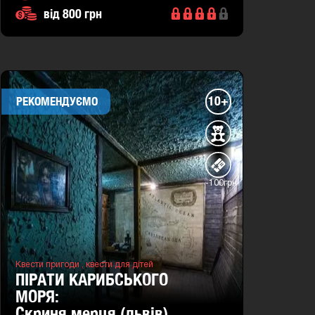
від 800 грн
10+
РЕКОМЕНДУЄМО
-100грн
Квести пригоди ,
квести для дітей
ПІРАТИ КАРИБСЬКОГО
МОРЯ:
скриня мерця (львів)