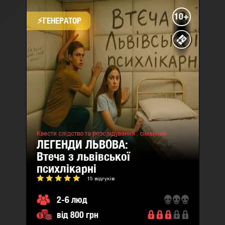
10+
⚡​ГЕНЕРАТОР
Квести слідство та розслідування ,
сімейний
ЛЕГЕНДИ ЛЬВОВА:
втеча з львівської
психлікарні
15 відгуків
2-6 люд
від 800 грн