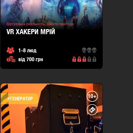
Мазепи
26
(район
Шевченківський)
Віртуальна реальність ,
квести пригоди
VR ХАКЕРИ МРІЙ
1-8 люд
від 700 грн
10+
⚡​ГЕНЕРАТОР