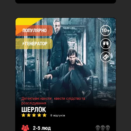
10+
ПОПУЛЯРНО
⚡​ГЕНЕРАТОР
Детективні квести ,
квести слідство та
розслідування
ШЕРЛОК
8 відгуків
2-5 люд