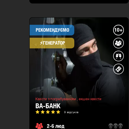
10+
РЕКОМЕНДУЄМО
⚡​ГЕНЕРАТОР
Квести з пограбуванням ,
екшен квести
ВА-БАНК
9 відгуків
2-6 люд