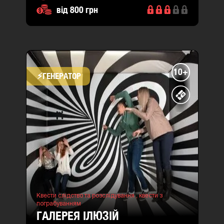
від 800 грн
10+
⚡​ГЕНЕРАТОР
Квести слідство та розслідування ,
квести з
пограбуванням
ГАЛЕРЕЯ ІЛЮЗІЙ