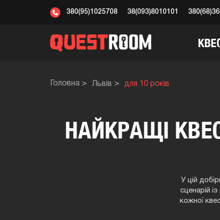
380(95)1025708
38(093)8010101
380(68)3
КВЕ
Головна
Львів
для 10 років
НАЙКРАЩІ КВЕС
У цій добір
сценарій і
кожної квес