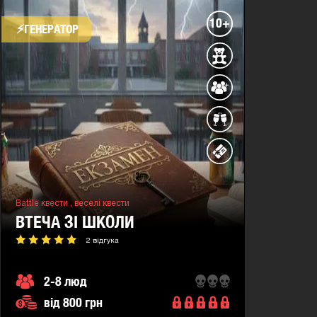
10+
⚡​ГЕНЕРАТОР
Battle квести ,
веселі квести
ВТЕЧА ЗІ ШКОЛИ
2 відгука
2-8 люд
від 800 грн