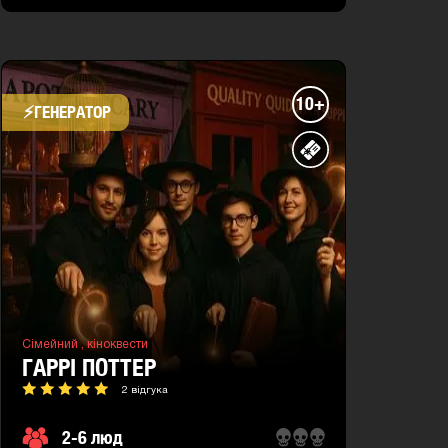
10+
⚡​ГЕНЕРАТОР
Сімейний ,
кіноквести
ГАРРІ ПОТТЕР
2 відгука
2-6 люд