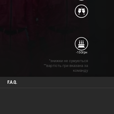
-150грн
*знижки не сумуються
**вартість гри вказана за
команду
F.A.Q.