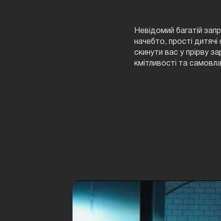
Невідомий багатій запр
начебто, прості дитячі 
скинути вас у прірву з
кмітливості та самовл