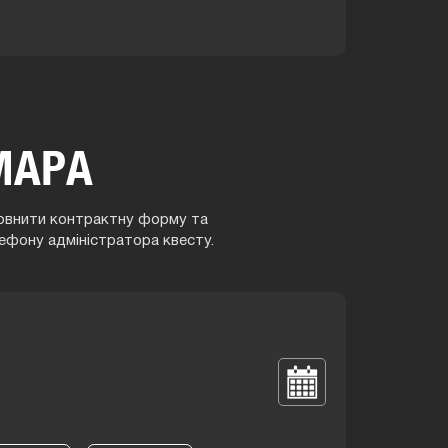
МАРА
аповнити контрактну форму та
ефону адміністратора квесту.