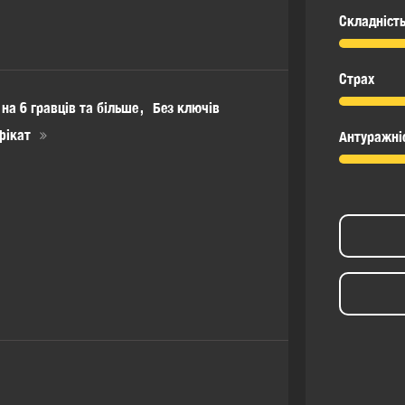
Складніст
Страх
 на 6 гравців та більше
Без ключів
фікат
Антуражні