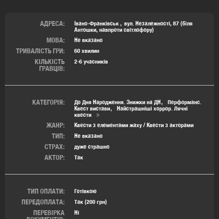
АДРЕСА:
Івано-Франківськ
вул. Незалежності, 87 (біля
Антошки, навпроти світлофору)
МОВА:
Не вказано
ТРИВАЛІСТЬ ГРИ:
60 хвилин
КІЛЬКІСТЬ
2-6 учасників
ГРАВЦІВ:
КАТЕГОРІЯ:
До Дня Народження. Знижки на ДН
Перформанс.
Квест вистави
Найстрашніші хоррор. Лячні
квести
ЖАНР:
Квести з елементами жаху / Квести з акторами
ТИП:
Не вказано
СТРАХ:
дуже страшно
АКТОР:
Так
ТИП ОПЛАТИ:
Готівкою
ПЕРЕДОПЛАТА:
Так (200 грн)
ПЕРЕВІРКА
Ні