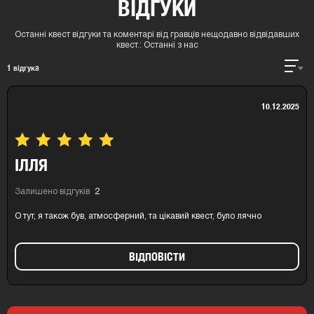
ВІДГУКИ
Останні квест відгуки та коментарі від гравців нещодавно відвідавших
квест.:
Останні з нас
1
відгука
10.12.2025
ІЛЛЯ
Залишено відгуків
2
О тут, я також був, атмосферний, та цікавий квест, було лячно
ВIДПОВIСТИ