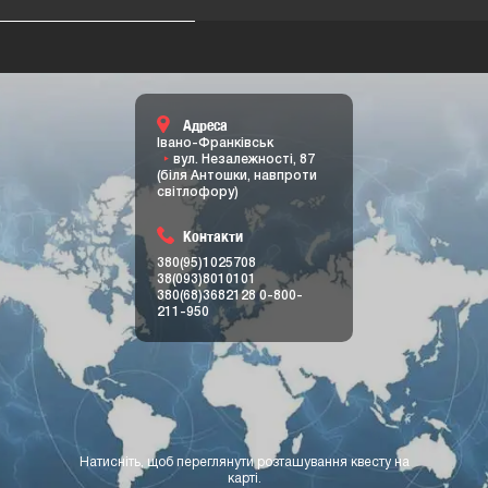
Адреса
Івано-Франківськ
вул. Незалежності, 87
(біля Антошки, навпроти
світлофору)
Контакти
380(95)1025708
38(093)8010101
380(68)3682128
0-800-
211-950
Натисніть, щоб переглянути розташування квесту на
карті.