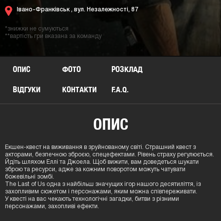
Івано-Франківськ ,
вул. Незалежності, 87
*знижки не сумуються
**вартість гри вказана за команду
ОПИС
ФОТО
РОЗКЛАД
ВІДГУКИ
КОНТАКТИ
F.A.Q.
ОПИС
Екшен-квест на виживання в зруйнованому світі. Страшний квест з
акторами, безпечною зброєю, спецефектами. Рівень страху регулюється.
Йдіть шляхом Еллі та Джоела. Щоб вижити, вам доведеться шукати
зброю та ресурси, адже за кожним поворотом можуть чатувати
божевільні зомбі.
The Last of Us одна з найбільш значущих ігор нашого десятиліття, із
захопливим сюжетом і персонажами, яким можна співпереживати.
У квесті на вас чекають технологічні загадки, битви з різними
персонажами, захопливі ефекти.