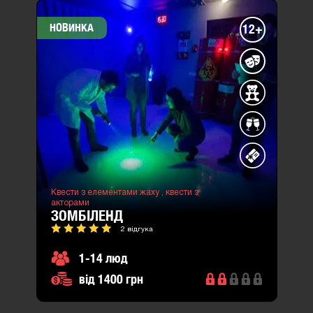
НОВИНКА
12+
Квести з елементами жаху ,
квести з
акторами
ЗОМБІЛЕНД
2 відгука
1-14 люд
від 1400 грн