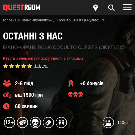
Головна
Івано-Франківськ
Occulto Quests (Окульто)
Квести з акторами
Квести з елементами жаху
Квест-кімната Останні з нас
ОСТАННІ З НАС
ІВАНО-ФРАНКІВСЬК/OCCULTO QUESTS (ОКУЛЬТО)
Квести з елементами жаху,
квести з акторами
1 відгук
2-6 люд
+0 бонусів
від 1500 грн
60 хвилин
12+
-150грн