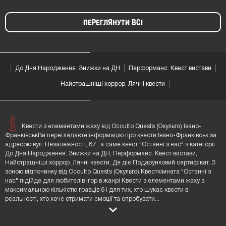
ПЕРЕГЛЯНУТИ ВСІ
До Дня Народження. Знижки на ДН
Перформанс. Квест вистави
Найстрашніші хоррор. Лячні квести
Квести з елементами жаху від Occulto Quests (Окульто) Івано-
ФранківськВи переглядаєте інформацію про квести Івано-Франківськ за
адресою вул. Незалежності, 87 , а саме квест "Останні з нас" з категорії
До Дня Народження. Знижки на ДН, Перформанс. Квест вистави,
Найстрашніші хоррор. Лячні квести, Де діє Подарунковий сертифікат, З
зоною відпочинку від Occulto Quests (Окульто).Квесткімната "Останні з
нас" підійде для любителів ігор в жанрі Квести з елементами жаху з
максимальною кількістю гравців 6 і для тих, хто шукає квести в
реальності, хто хоче отримати емоції та спробувати
...