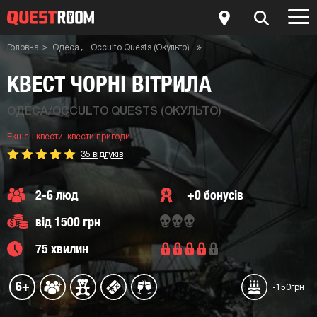
Головна
Одеса
Occulto Quests (Окульто)
Квести пригоди
Квест Чорні Вітрила
Екшен квести
КВЕСТ ЧОРНІ ВІТРИЛА
ОДЕСА/OCCULTO QUESTS (ОКУЛЬТО)
Екшен квести,
квести пригоди
35 відгуків
2-6 люд
+0 бонусів
від 1500 грн
75 хвилин
6+
-150грн