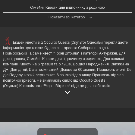
Сімейні. Квести для відпочинку з родиною
Показати всі категорії
Екшен квести від Occulto Quests (Окульто) ОдесаВи переглядаєте
інформацію про квести Одеса за адресою Соборна площа 4
Приморський , а саме квест "Чорні Вітрила" з категорії Антуражні, Для
досвідчених, Сімейні. Квести для відпочинку з родиною, Для великої
компанії. Квести на 6 гравців та більше, До Дня Народження. Знижки на
ДН, Для дітей, Багатокімнатний, Довше за 60 хвилин, Працюють вночі, Де
діє Подарунковий сертифікат, З зоною відпочинку, Працюють під час
повітряної тривоги, Не вимикають світло від Occulto Quests
(Окульто).Квесткімната "Чорні Вітрила" підійде для любителів
...