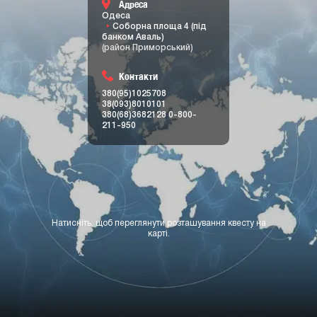
Адреса
Одеса
Соборна площа 4 (під
банком Аваль)
(район Приморський)
Контакти
380(95)1025708
38(093)8010101
380(68)3682128
0-800-
211-950
Натисніть, щоб переглянути розташування квесту на
карті.