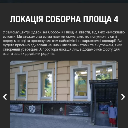
ЛОКАЦIЯ СОБОРНА ПЛОЩА 4
У самому центрі Одеси, на Соборній Площі 4, квести, від яких неможливо
встояти. Ми стежимо за всіма новими сюжетами, які популярні у світі
серед молоді та пропонуємо вам найсвіжіші та карколомні сценарії. Ви
будете приємно здивовані нашими квест-кімнатами та анутражем, який
створений усередині. А простора локація лише додамо комфорту для
вас та ваших друзів чи родичів.
Previous
Nex