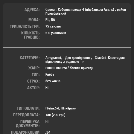
АДРЕСА:
Одеса
Соборна площа 4 (під банком Аваль)
,
район
Приморський
МОВА:
RU, UA
ТРИВАЛІСТЬ ГРИ:
75 хвилин
КІЛЬКІСТЬ
2-6 учасників
ГРАВЦІВ:
КАТЕГОРІЯ:
Антуражні
Для досвідчених
Сімейні. Квести для
відпочинку з родиною
ЖАНР:
Екшен квести / Квести пригоди
ТИП:
Квест
СТРАХ:
без жахів
АКТОР:
Ні
ТИП ОПЛАТИ:
Готівкою, На картку
ПЕРЕДОПЛАТА:
Так (200 грн)
ПЕРЕВІРКА
Ні
ДОКУМЕНТІВ:
ПОДАРУНКОВИЙ
Діє