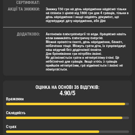
СЕРТИФІКАТ:
АКЦІЇ ТА ЗНИЖКИ:
Знижку 150 грн на день народження надаємо тільки
на сеанси з ціною від 1800 грн для 4 гравців, тільки в
день народження і якщо надають документ, що
підтверджує дату народження, або Дію
ДОДАТКОВО:
Автономія електроенергії та води. Працюємо навіть
коли вимикають електричну енергію.
Можна провести свято, день народження, банкет,
побачення тощо. Можуть грати діти, їх супроводжує
наш ведучий без додаткової оплати.
Для бронювання гри потрібен аванс.
Не дозволяється грати в нетверезому стані. Це
небезпечно для гравців. Якщо хтось з гравців
прийшов нетверезим, гра відміняється і аванс не
повертається.
ОЦІНКА НА ОСНОВІ 35 ВІДГУКІВ:
4.90/5
Враження
Складність
Страх