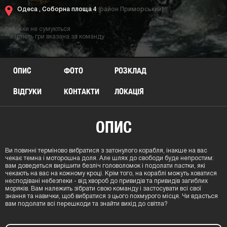
Одеса ,
Соборна площа 4
(район Приморський)
*знижки не сумуються
**вартість гри вказана за команду
ОПИС
ФОТО
РОЗКЛАД
ВІДГУКИ
КОНТАКТИ
ЛОКАЦIЯ
ОПИС
Ви повинні терміново вибратися з затонулого корабля, інакше на вас
чекає темна і моторошна доля. Але шлях до свободи буде непростим:
вам доведеться вирішити безліч головоломок і подолати пастки, які
чекають на вас на кожному кроці. Крім того, на кораблі можуть ховатися
несподівані небезпеки - від хвороб до привидів та привидів загиблих
моряків. Вам належить зібрати свою команду і застосувати всі свої
знання та навички, щоб вибратися з цього похмурого місця. Чи вдасться
вам подолати всі перешкоди та знайти вихід до світла?