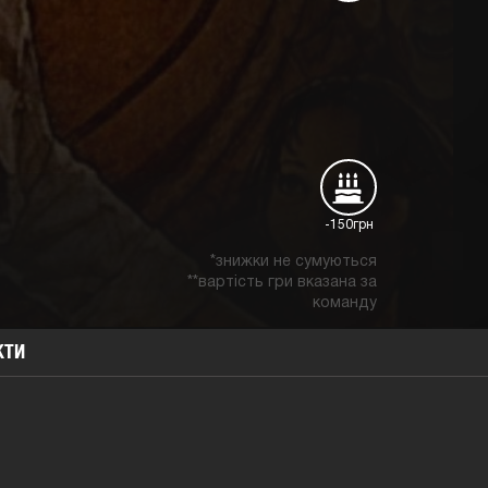
-150грн
*знижки не сумуються
**вартість гри вказана за
команду
КТИ