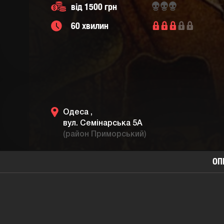
від 1500 грн
60 хвилин
Одеса ,
вул. Семінарська 5А
(район Приморський)
ОП