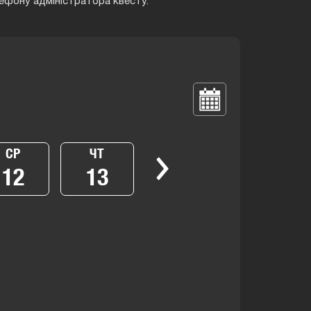
ефону адміністратора квесту.
СР
ЧТ
12
13