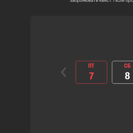
забронювати квест. Після бр
ПТ
СБ
7
8