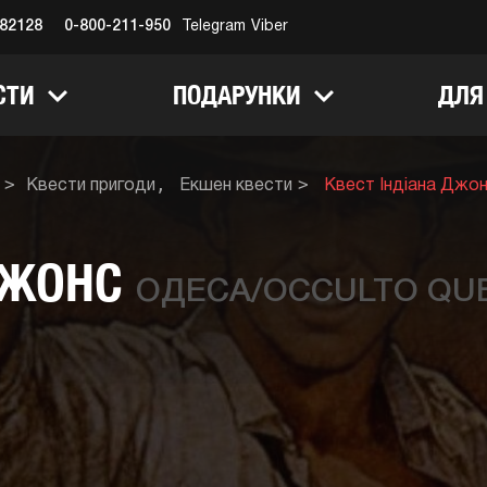
682128
0-800-211-950
Telegram
Viber
СТИ
ПОДАРУНКИ
ДЛЯ
Квести пригоди
Екшен квести
Квест Індіана Джо
 ДЖОНС
ОДЕСА/OCCULTO QUE