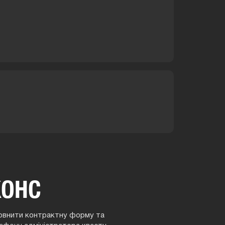
ЖОНС
аповнити контрактну форму та