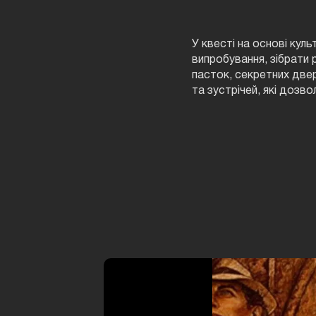
У квесті на основі кул
випробування, зібрати 
пасток, секретних двер
та зустрічей, які дозв