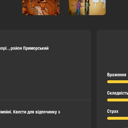
орі.
,
район Приморський
Враження
Складніст
Страх
імейні. Квести для відпочинку з