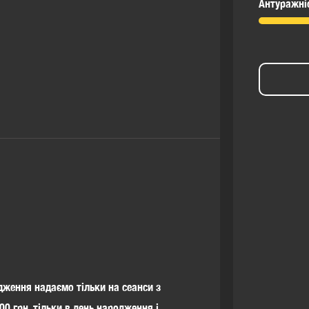
Антуражні
ження надаємо тільки на сеанси з
00 грн, тільки в день народження і