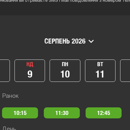
онювання ви отримаєте SMS і Mail повідомлення з номером тел
СЕРПЕНЬ 2026
НД
ПН
ВТ
9
10
11
Ранок
10:15
11:30
12:45
День