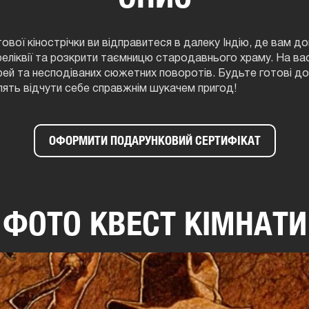
ьтової кінострічки ви відправитеся в далеку Індію, де вам 
реліквії та розкрити таємницю стародавнього храму. На ва
ей та несподіваних сюжетних поворотів. Будьте готові до
олять відчути себе справжнім шукачем пригод!
ОФОРМИТИ ПОДАРУНКОВИЙ СЕРТИФІКАТ
ФОТО КВЕСТ КІМНАТИ