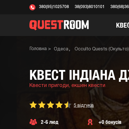
380(95)1025708
38(093)8010101
380(68)3
КВЕ
Головна
Одеса
Occulto Quests (Окульто)
КВЕСТ ІНДІАНА
Квести пригоди,
екшен квести
5 відгуків
2-6 люд
+0 бонусів