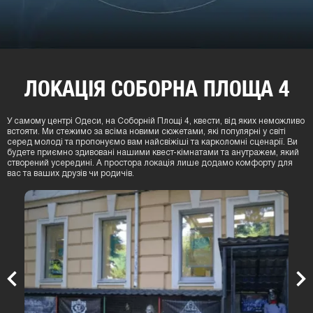
ЛОКАЦIЯ СОБОРНА ПЛОЩА 4
У самому центрі Одеси, на Соборній Площі 4, квести, від яких неможливо
встояти. Ми стежимо за всіма новими сюжетами, які популярні у світі
серед молоді та пропонуємо вам найсвіжіші та карколомні сценарії. Ви
будете приємно здивовані нашими квест-кімнатами та анутражем, який
створений усередині. А простора локація лише додамо комфорту для
вас та ваших друзів чи родичів.
Previous
Nex