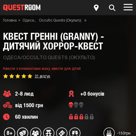
Головна
Одеса
Occulto Quests (Окульто)
Квести для дітей
Квести з елементами жаху
Квест Гренні (Granny) - дитячий хоррор-квест
КВЕСТ ГРЕННІ (GRANNY) -
ДИТЯЧИЙ ХОРРОР-КВЕСТ
ОДЕСА/OCCULTO QUESTS (ОКУЛЬТО)
Квести з елементами жаху,
квести для дітей
31 відгук
2-8 люд
+0 бонусів
від 1500 грн
60 хвилин
8+
-150грн