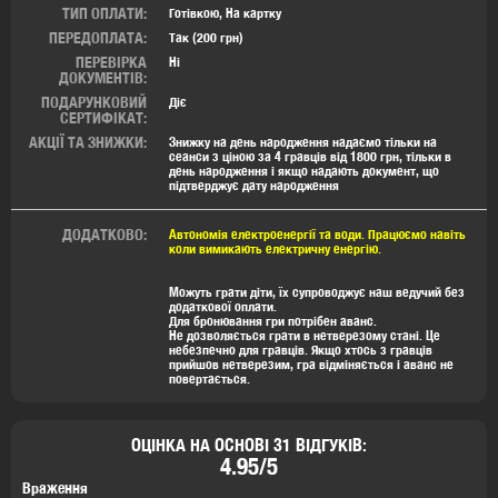
ТИП ОПЛАТИ:
Готівкою, На картку
ПЕРЕДОПЛАТА:
Так (200 грн)
ПЕРЕВІРКА
Ні
ДОКУМЕНТІВ:
ПОДАРУНКОВИЙ
Діє
СЕРТИФІКАТ:
АКЦІЇ ТА ЗНИЖКИ:
Знижку на день народження надаємо тільки на
сеанси з ціною за 4 гравців від 1800 грн, тільки в
день народження і якщо надають документ, що
підтверджує дату народження
ДОДАТКОВО:
Автономія електроенергії та води. Працюємо навіть
коли вимикають електричну енергію.
Можуть грати діти, їх супроводжує наш ведучий без
додаткової оплати.
Для бронювання гри потрібен аванс.
Не дозволяється грати в нетверезому стані. Це
небезпечно для гравців. Якщо хтось з гравців
прийшов нетверезим, гра відміняється і аванс не
повертається.
ОЦІНКА НА ОСНОВІ 31 ВІДГУКІВ:
4.95/5
Враження