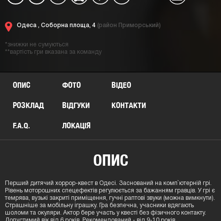
Одеса ,
Соборна площа, 4
(район Приморський)
*знижки не сумуються
**вартість гри вказана за команду
ОПИС
ФОТО
ВІДЕО
РОЗКЛАД
ВІДГУКИ
КОНТАКТИ
F.A.Q.
ЛОКАЦIЯ
ОПИС
Перший дитячий хоррор-квест в Одесі. Заснований на комп`ютерній грі.
Рівень моторошних спецефектів регулюється за бажанням гравців. У грі є
темрява, вузькі
закриті
примі
щення, гучні
раптові
звуки (можна вимкнути)
.
Страшніше за мобільну і
грашку. Гра безпечна, учасники вдягають
шоломи та окуляри.
Актор бере участь у квесті без фізичного контакту.
Допустимий вік від 6 років. Рекомендований - від 9-10 рокі
в.