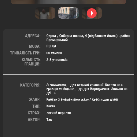
АДРЕСА:
Одеса
Соборна площа, 4 (під банком Аваль)
,
район
Приморський
МОВА:
RU, UA
ТРИВАЛІСТЬ ГРИ:
60 хвилин
КІЛЬКІСТЬ
2-8 учасників
ГРАВЦІВ:
КАТЕГОРІЯ:
Зі знижками
Для великої компанії. Квести на 6
гравців та більше
До Дня Народження. Знижки на
ДН
ЖАНР:
Квести з елементами жаху / Квести для дітей
ТИП:
Квест
СТРАХ:
легкий переляк
АКТОР:
Так