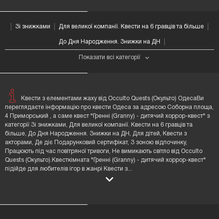
Зі знижками
Для великої компанії. Квести на 6 гравців та більше
До Дня Народження. Знижки на ДН
Показати всі категорії
Квести з елементами жаху від Occulto Quests (Окульто) ОдесаВи
переглядаєте інформацію про квести Одеса за адресою Соборна площа,
4 Приморський , а саме квест "Гренні (Granny) - дитячий хоррор-квест" з
категорії Зі знижками, Для великої компанії. Квести на 6 гравців та
більше, До Дня Народження. Знижки на ДН, Для дітей, Квести з
акторами, Де діє Подарунковий сертифікат, З зоною відпочинку,
Працюють під час повітряної тривоги, Не вимикають світло від Occulto
Quests (Окульто).Квесткімната "Гренні (Granny) - дитячий хоррор-квест"
підійде для любителів ігор в жанрі Квести з
...