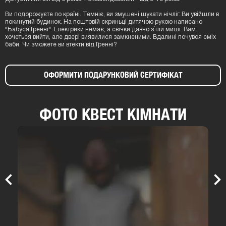
Ви подорожуєте по країні. Темніє, ви змушені шукати нічліг. Ви увійшли в
покинутий будинок. На поштовій скриньці дитячою рукою написано
"Бабуся Гренні". Електрики немає, а свічки давно з`їли миші. Вам
хочеться вийти, але двері виявилися замкненими. Вдалині почувся сміх
баби. Чи зможете ви втекти від Гренні?
ОФОРМИТИ ПОДАРУНКОВИЙ СЕРТИФІКАТ
ФОТО КВЕСТ КІМНАТИ
Previous
Nex