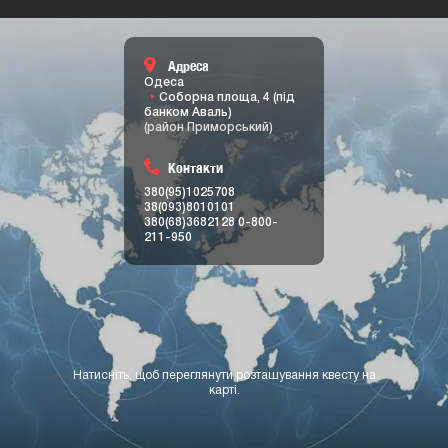
Адреса
Одеса
Соборна площа, 4 (під
банком Аваль)
(район Приморський)
Контакти
380(95)1025708
38(093)8010101
380(68)3682128
0-800-
211-950
Натисніть, щоб переглянути розташування квесту на
карті.