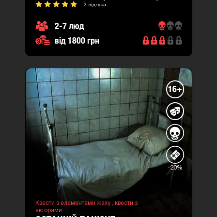
2 відгука
2-7 люд
від 1800 грн
16+
-20%
Квести з елементами жаху ,
квести з
акторами