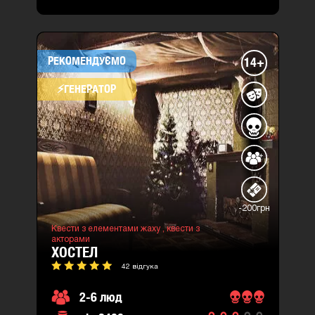
РЕКОМЕНДУЄМО
14+
⚡​ГЕНЕРАТОР
-200грн
Квести з елементами жаху ,
квести з
акторами
ХОСТЕЛ
42 відгука
2-6 люд