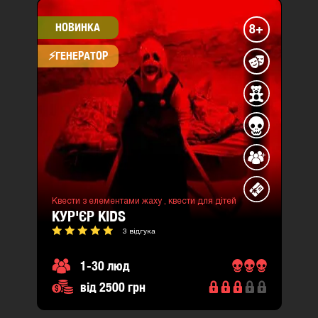
НОВИНКА
8+
⚡​ГЕНЕРАТОР
Квести з елементами жаху ,
квести для дітей
КУР'ЄР KIDS
3 відгука
1-30 люд
від 2500 грн