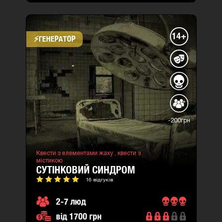
14+
⚡​ГЕНЕРАТОР
-200грн
Квести з елементами жаху ,
квести з
містикою
СУТІНКОВИЙ СИНДРОМ
16 відгуків
2-7 люд
від 1700 грн