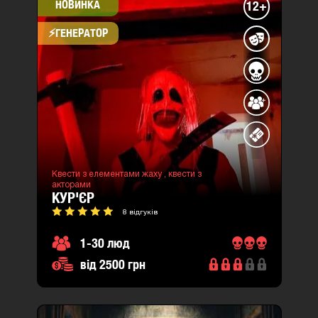
НОВИНКА
12+
⚡​ГЕНЕРАТОР
Квести з елементами жаху ,
квести з
акторами
КУР'ЄР
8 відгуків
1-30 люд
від 2500 грн