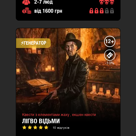
2-7 люд
від 1600 грн
12+
⚡​ГЕНЕРАТОР
-10%
Квести з елементами жаху ,
екшен квести
ЛІГВО ВІДЬМИ
10 відгуків