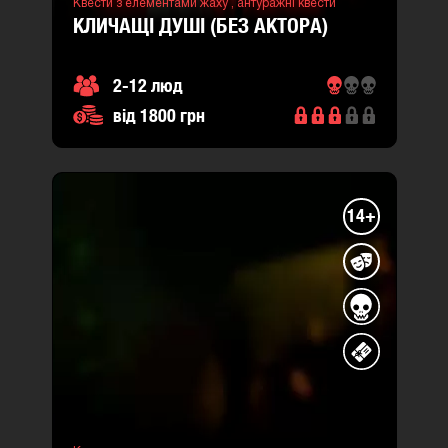
Квести з елементами жаху ,
антуражні квести
КЛИЧАЩІ ДУШІ (БЕЗ АКТОРА)
2-12 люд
від 1800 грн
14+