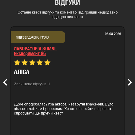
ВІДГУКИ
Останні квест відгуки та коментарі від гравців нещодавно
відвідавших квест.
06.08.2026
ПІДТВЕРДЖЕНО ГРОЮ
ЛАБОРАТОРІЯ ЗОМБІ:
експеримент 86
АЛІСА
Previous
Nex
Залишено відгуків
1
Дуже сподобалась гра актора, незабутні враження. Було
цікаво підліткам і дорослим. Хочеться прийти ще раз та
спробувати ще другий квест