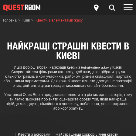
Головна
Київ
Квести з елементами жаху
НАЙКРАЩІ СТРАШНІ КВЕСТИ В
КИЄВІ
Квести з елементами жаху
У цій добірці зібрані найкращі
у Києві.
Скористайтеся фільтрами каталогу, щоб швидко підібрати гру за
кількістю гравців, віком учасників, районом, рівнем складності, вартістю
або іншими параметрами. Для кожної квест-кімнати доступні фотографії,
опис, рейтинг, відгуки гравців і можливість онлайн-бронювання.
У каталозі QuestRoom представлені квести від різних організаторів, тому
ви легко зможете порівняти сценарії та обрати той, який найкраще
підійде для друзів, сімейного відпочинку, побачення, дня народження
або корпоративу.
Квести з акторами
Найстрашніші хоррор. Лячні квести