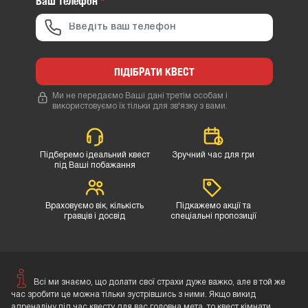
Ваш телефон
*
ПІДІБРАТИ КВЕСТ
Ми не передаємо Ваші дані третім особам і
використовуємо їх тільки для зв'язку з вами.
Підберемо ідеальний квест
Зручний час для гри
під Ваші побажання
Враховуємо вік, кількість
Підкажемо акції та
гравців і досвід
спеціальні пропозиції
Всі ми знаємо, що долати свої страхи дуже важко, але в той же
час зробити це можна тільки зустрівшись з ними. Якщо викид
адреналіну під час квесту для вас головна мета, то квест кімнати