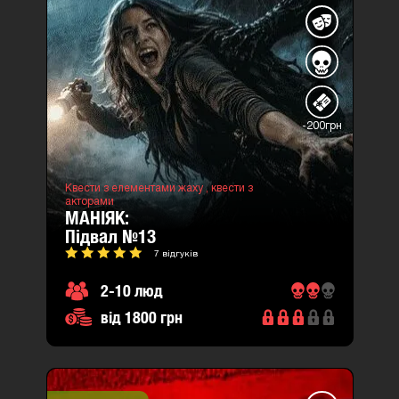
-200грн
Квести з елементами жаху ,
квести з
акторами
МАНІЯК:
підвал №13
7 відгуків
2-10 люд
від 1800 грн