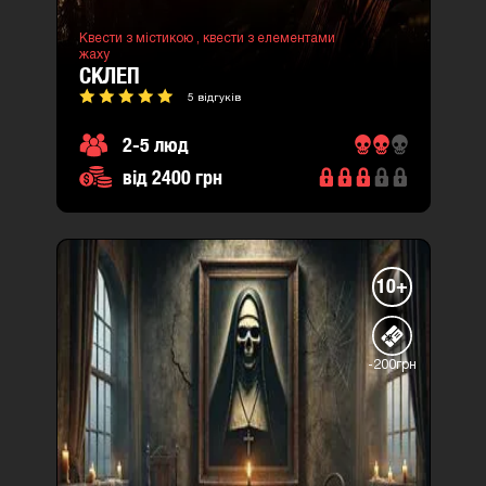
Квести з містикою ,
квести з елементами
жаху
СКЛЕП
5 відгуків
2-5 люд
від 2400 грн
10+
-200грн