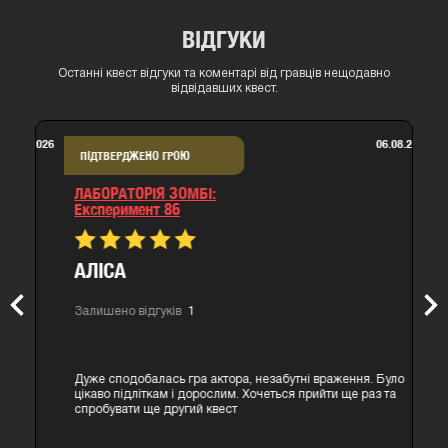
ВІДГУКИ
Останні квест відгуки та коментарі від гравців нещодавно
відвідавших квест.
06.08.2026
ПІДТВЕРДЖЕНО ГРОЮ
ЛАБОРАТОРІЯ ЗОМБІ:
експеримент 86
АЛІСА
Previous
Nex
Залишено відгуків
1
Дуже сподобалась гра актора, незабутні враження. Було
цікаво підліткам і дорослим. Хочеться прийти ще раз та
спробувати ще другий квест