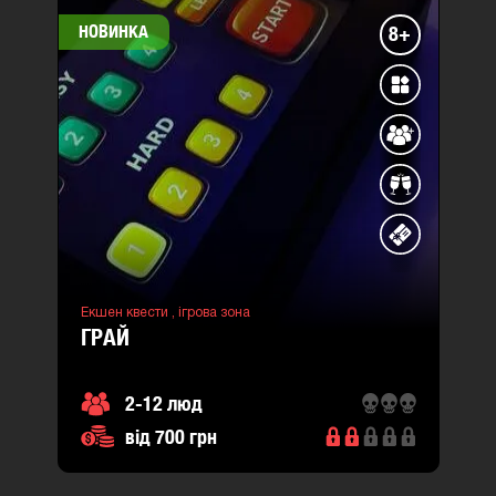
НОВИНКА
8+
Екшен квести ,
ігрова зона
ГРАЙ
2-12 люд
від 700 грн