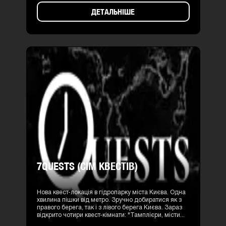
ДЕТАЛЬНІШЕ
7QUESTS (СІМ КВЕСТІВ)
Нова квест-локація в гідропарку міста Києва. Одна
хвилина пішки від метро. Зручно добиратися як з
правого берега, так і з лівого берега Києва. Зараз
відкрито чотири квест-кімнати: "Тамплієри, місти...