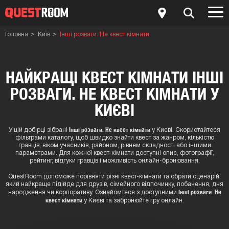
Головна
Київ
Інші розваги. Не квест кімнати
НАЙКРАЩІ КВЕСТ КІМНАТИ ІНШІ
РОЗВАГИ. НЕ КВЕСТ КІМНАТИ У
КИЄВІ
Інші розваги. Не квест кімнати
У цій добірці зібрані
у Києві. Скористайтеся
фільтрами каталогу, щоб швидко знайти квест за жанром, кількістю
гравців, віком учасників, районом, рівнем складності або іншими
параметрами. Для кожної квест-кімнати доступні опис, фотографії,
рейтинг, відгуки гравців і можливість онлайн-бронювання.
QuestRoom допоможе порівняти різні квест-кімнати та обрати сценарій,
який найкраще підійде для друзів, сімейного відпочинку, побачення, дня
Інші розваги. Не
народження чи корпоративу. Ознайомтеся з доступними
квест кімнати
у Києві та забронюйте гру онлайн.