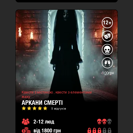
12+
-100грн
Квести з містикою ,
квести з елементами
жаху
АРКАНИ СМЕРТІ
5 відгуків
2-12 люд
від 1800 грн