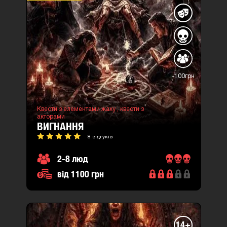
-100грн
Квести з елементами жаху ,
квести з
акторами
ВИГНАННЯ
8 відгуків
2-8 люд
від 1100 грн
14+