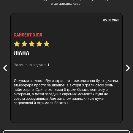
відвідавших квест.
05.08.2026
САЙЛЕНТ ХІЛЛ
ЛІАНА
Залишено відгуків
1
Previous
Nex
Дякуємо за квест! Було страшно, проходження було цікавим,
атмосфера просто зашкалює, а актори зіграли свою роль
неймовірно. Єдине, хотілося б трохи більше контакту з
акторами, а деякі загадки в окремих моментах були не
зовсім зрозумілими. Але загалом залишилися дуже
задоволені й отримали багато я...