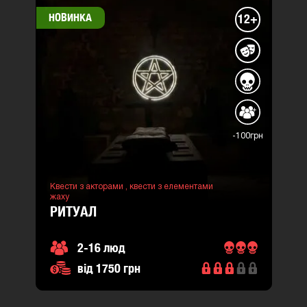
НОВИНКА
12+
-100грн
Квести з акторами ,
квести з елементами
жаху
РИТУАЛ
2-16 люд
від 1750 грн