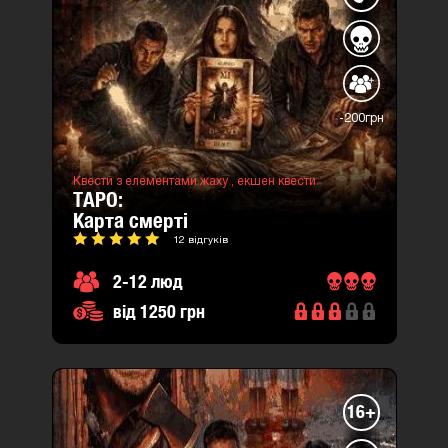
-200грн
Квести з елементами жаху ,
екшен квести
ТАРО:
карта смерті
12 відгуків
2-12 люд
від 1250 грн
16+