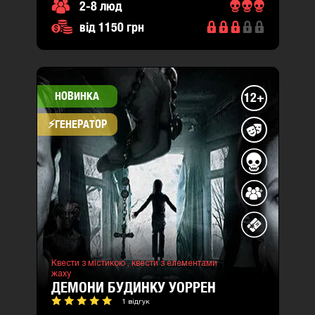
2-8 люд
від 1150 грн
НОВИНКА
12+
⚡​ГЕНЕРАТОР
Квести з містикою ,
квести з елементами
жаху
ДЕМОНИ БУДИНКУ УОРРЕН
1 відгук