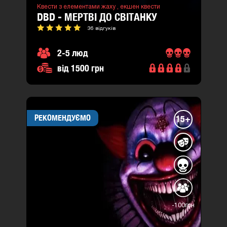
Квести з елементами жаху ,
екшен квести
DBD - МЕРТВІ ДО СВІТАНКУ
36 відгуків
2-5 люд
від 1500 грн
РЕКОМЕНДУЄМО
15+
-100грн