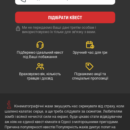
ПІДІБРАТИ КВЕСТ
Ми не передаємо Ваші дані третім особам і
використовуємо їх тільки для зв'язку з вами.
Підберемо ідеальний квест
Зручний час для гри
під Ваші побажання
Враховуємо вік, кількість
Підкажемо акції та
гравців і досвід
спеціальні пропозиції
Кінематографічні жахи змушують нас скрикувати від страху, коли
шалено калатає серце, а ще треба слідувати за сюжетом. Любителям
зомбі і всякої нечистої сили на екрані, буде цікаво стати відвідувачем
аж ніяк не єдиної квест кімнати в Одесі з моторошними пригодами.
Причина популярності квестів Популярність жахів диктує попит на