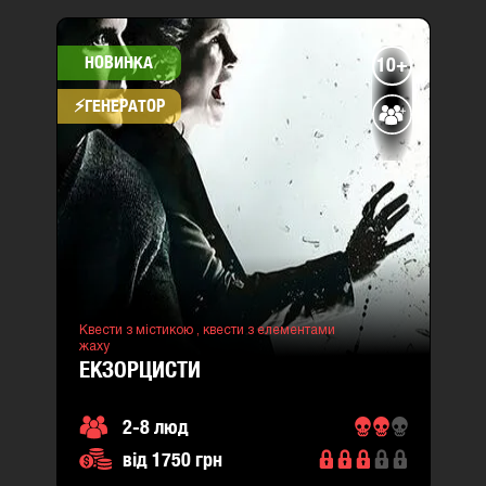
НОВИНКА
10+
⚡​ГЕНЕРАТОР
Квести з містикою ,
квести з елементами
жаху
ЕКЗОРЦИСТИ
2-8 люд
від 1750 грн