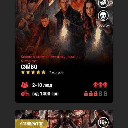
-200грн
Квести з елементами жаху ,
квести з
містикою
СЯЙВО
7 відгуків
2-10 люд
від 1400 грн
16+
⚡​ГЕНЕРАТОР