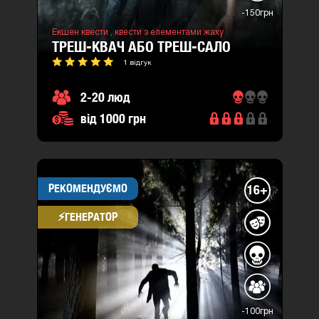
-150грн
Екшен квести ,
квести з елементами жаху
ТРЕШ-КВАЧ АБО ТРЕШ-САЛО
1 відгук
2-20 люд
від 1000 грн
РЕКОМЕНДУЄМО
16+
⚡​ГЕНЕРАТОР
-100грн