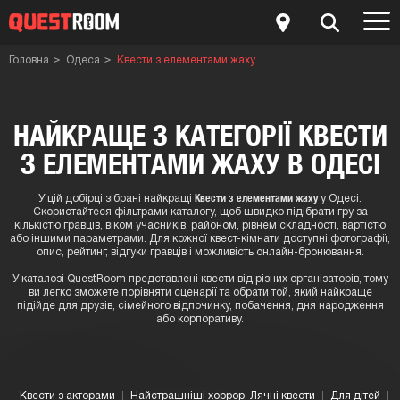
Головна
Одеса
Квести з елементами жаху
НАЙКРАЩЕ З КАТЕГОРІЇ КВЕСТИ
З ЕЛЕМЕНТАМИ ЖАХУ В ОДЕСІ
Квести з елементами жаху
У цій добірці зібрані найкращі
у Одесі.
Скористайтеся фільтрами каталогу, щоб швидко підібрати гру за
кількістю гравців, віком учасників, районом, рівнем складності, вартістю
або іншими параметрами. Для кожної квест-кімнати доступні фотографії,
опис, рейтинг, відгуки гравців і можливість онлайн-бронювання.
У каталозі QuestRoom представлені квести від різних організаторів, тому
ви легко зможете порівняти сценарії та обрати той, який найкраще
підійде для друзів, сімейного відпочинку, побачення, дня народження
або корпоративу.
Квести з акторами
Найстрашніші хоррор. Лячні квести
Для дітей