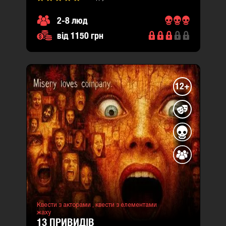
2-8 люд
від 1150 грн
12+
Квести з акторами ,
квести з елементами
жаху
13 ПРИВИДІВ