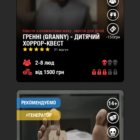
Квести з елементами жаху ,
квести для дітей
ГРЕННІ (GRANNY) - ДИТЯЧИЙ
-150грн
ХОРРОР-КВЕСТ
31 відгук
2-8 люд
від 1500 грн
РЕКОМЕНДУЄМО
14+
⚡​ГЕНЕРАТОР