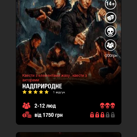
14+
-200грн
Квести з елементами жаху ,
квести з
акторами
НАДПРИРОДНЕ
1 відгук
2-12 люд
від 1750 грн