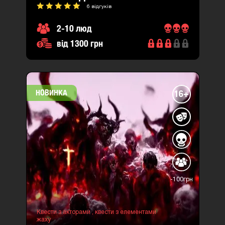
6 відгуків
2-10 люд
від 1300 грн
НОВИНКА
16+
-100грн
Квести з акторами ,
квести з елементами
жаху