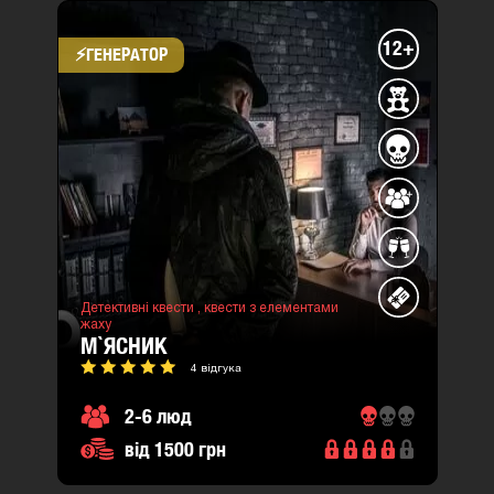
12+
⚡​ГЕНЕРАТОР
Детективні квести ,
квести з елементами
жаху
М`ЯСНИК
4 відгука
2-6 люд
від 1500 грн