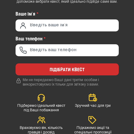
допоможе вибрати квест, який ідеально підійде саме вам.
Ваше iм`я
*
Ваш телефон
*
ПІДІБРАТИ КВЕСТ
Ми не передаємо Ваші дані третім особам і
використовуємо їх тільки для зв'язку з вами.
Підберемо ідеальний квест
Зручний час для гри
під Ваші побажання
Враховуємо вік, кількість
Підкажемо акції та
гравців і досвід
спеціальні пропозиції