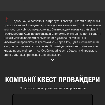
Надзвичайно популярні і затребувані сьогодні квести в Одесі, які
працюють вночі. Погодьтеся, Одеса досить велике місто з божевільним
темпом, тому цілком природно, що багато людей мають самий різний
графік роботи. Одні працюють на підприємствах з 8 ранку до 16 годин і
цілком можуть виділити весь вечір для улюбленої гри. Інші ж
квестомани працюють за графіком «12 через 12», і для них найкращий
час для захоплюючої гри - це ніч. Відповідно, нічні квест-кімнати - це
краща пропозиція для них. Особливості квестів Одеси, які працюють
вночі Суть такої пропозиції для справжніх
...
КОМПАНІЇ КВЕСТ ПРОВАЙДЕРИ
Список компаній організаторів та творців квестів