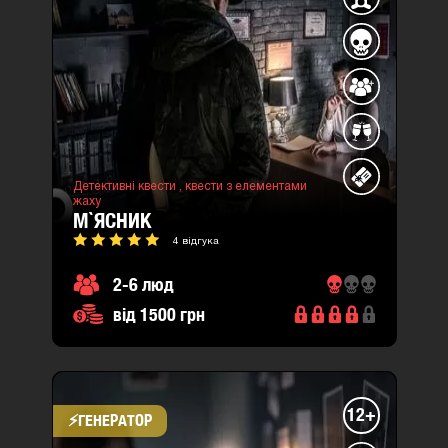
Детективні квести ,
квести з елементами
жаху
М`ЯСНИК
4 відгука
2-6 люд
від 1500 грн
12+
⚡​ГЕНЕРАТОР