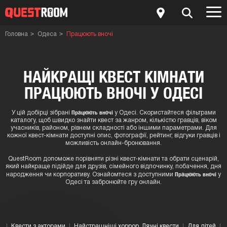
Головна
Одеса
Працюють вночі
НАЙКРАЩІ КВЕСТ КІМНАТИ
ПРАЦЮЮТЬ ВНОЧІ У ОДЕСІ
Працюють вночі
У цій добірці зібрані
у Одесі. Скористайтеся фільтрами
каталогу, щоб швидко знайти квест за жанром, кількістю гравців, віком
учасників, районом, рівнем складності або іншими параметрами. Для
кожної квест-кімнати доступні опис, фотографії, рейтинг, відгуки гравців і
можливість онлайн-бронювання.
QuestRoom допоможе порівняти різні квест-кімнати та обрати сценарій,
який найкраще підійде для друзів, сімейного відпочинку, побачення, дня
Працюють вночі
народження чи корпоративу. Ознайомтеся з доступними
у
Одесі та забронюйте гру онлайн.
Квести з акторами
Найстрашніші хоррор. Лячні квести
Для дітей