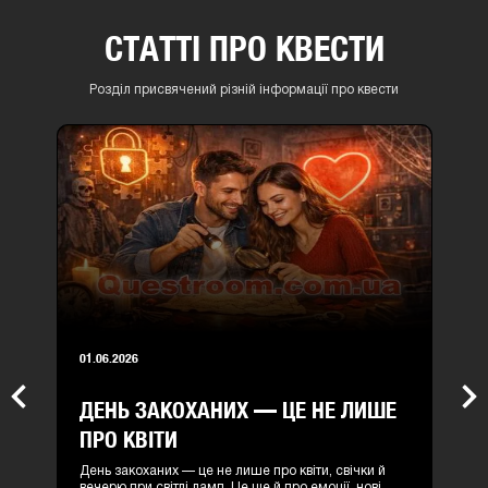
СТАТТІ ПРО КВЕСТИ
Розділ присвячений різній інформації про квести
01.06.2026
ДЕНЬ ЗАКОХАНИХ — ЦЕ НЕ ЛИШЕ
Previous
Nex
ПРО КВІТИ
День закоханих — це не лише про квіти, свічки й
вечерю при світлі ламп. Це ще й про емоції, нові