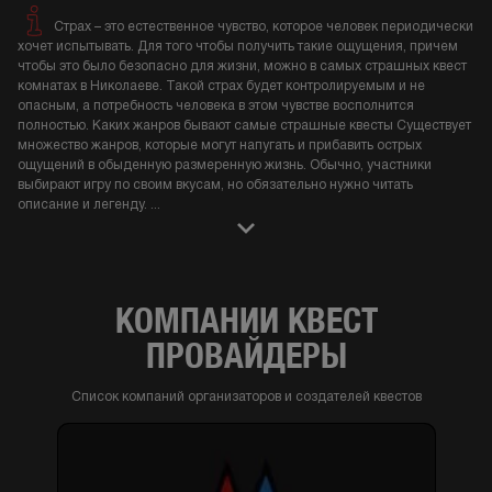
Страх – это естественное чувство, которое человек периодически
хочет испытывать. Для того чтобы получить такие ощущения, причем
чтобы это было безопасно для жизни, можно в самых страшных квест
комнатах в Николаеве. Такой страх будет контролируемым и не
опасным, а потребность человека в этом чувстве восполнится
полностью. Каких жанров бывают самые страшные квесты Существует
множество жанров, которые могут напугать и прибавить острых
ощущений в обыденную размеренную жизнь. Обычно, участники
выбирают игру по своим вкусам, но обязательно нужно читать
описание и легенду.
...
КОМПАНИИ КВЕСТ
ПРОВАЙДЕРЫ
Список компаний организаторов и создателей квестов