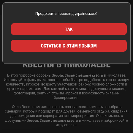
Продовжити перегляд українською?
Главная
Николаев
Хоррор. Самые страшные квесты
ТАК
ЛУЧШИЕ КВЕСТ КОМНАТЫ
ОСТАТЬСЯ С ЭТИМ ЯЗЫКОМ
ХОРРОР. САМЫЕ СТРАШНЫЕ
КВЕСТЫ В НИКОЛАЕВЕ
Хоррор. Самые страшные квесты
В этой подборке собраны
в Николаеве.
Используйте фильтры каталога, чтобы быстро подобрать квест по жанру,
количеству игроков, возрасту участников, району, уровню сложности и
другим параметрам. Для каждой квест-комнаты доступны описание,
фотографии, рейтинг, отзывы игроков и возможность онлайн-
бронирования.
QuestRoom поможет сравнить разные квест-комнаты и выбрать
сценарий, который подойдет для друзей, семейного отдыха, свидания,
дня рождения или корпоративного мероприятия. Ознакомьтесь с
Хоррор. Самые страшные квесты
доступными
в Николаеве и забронируйте
игру онлайн.