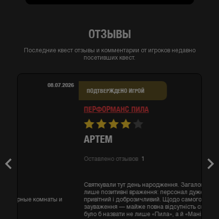
ОТЗЫВЫ
Последние квест отзывы и комментарии от игроков недавно
посетивших квест.
06.07.2026
ПОДТВЕРЖДЕНО ИГРОЙ
ПЕРФОРМАНС ПИЛА
АРТЕМ
Оставлено отзывов
1
Previous
Nex
Святкували тут день народження. Загалом залишилися
лише позитивні враження: персонал дуже приємний,
привітний і доброзичливий. Щодо самого квесту, головне
зауваження — майже повна відсутність сюжету. Його можна
було б назвати не лише «Пила», а й «Маніяк», «Лігво» чи