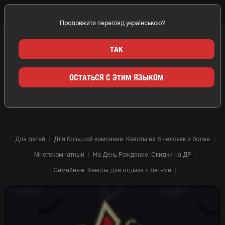
Продовжити перегляд українською?
Главная
Николаев
Компании
Kids Quest (Кидс)
ТАК
КВЕСТ КОМНАТЫ KIDS QUEST
ОСТАТЬСЯ С ЭТИМ ЯЗЫКОМ
(КИДС) НИКОЛАЕВ
Для детей
Для большой компании. Квесты на 6 человек и более
Многокомнатный
На День Рождение. Скидки на ДР
Семейные. Квесты для отдыха с детьми