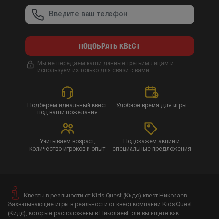
ПОДОБРАТЬ КВЕСТ
Мы не передаём ваши данные третьим лицам и
используем их только для связи с вами.
Подберем идеальный квест
Удобное время для игры
под ваши пожелания
Учитываем возраст,
Подскажем акции и
количество игроков и опыт
специальные предложения
Квесты в реальности от Kids Quest (Кидс) квест Николаев
Захватывающие игры в реальности от квест компании Kids Quest
(Кидс), которые расположены в НиколаевЕсли вы ищете как