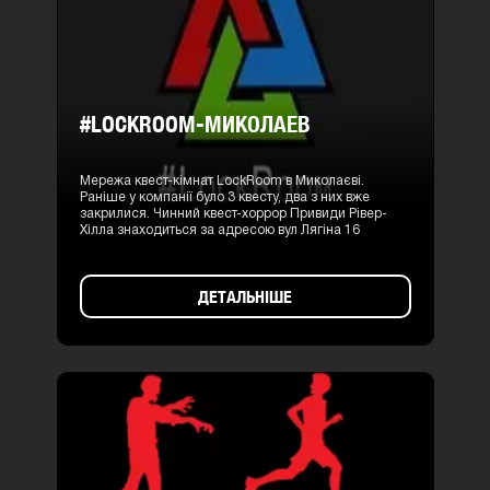
#LOCKROOM-МИКОЛАЕВ
Мережа квест-кімнат LockRoom в Миколаєві.
Раніше у компанії було 3 квесту, два з них вже
закрилися. Чинний квест-хоррор Привиди Рівер-
Хілла знаходиться за адресою вул Лягіна 16
ДЕТАЛЬНІШЕ