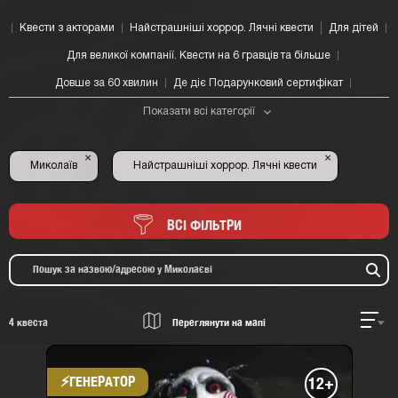
Квести з акторами
Найстрашніші хоррор. Лячні квести
Для дітей
Для великої компанії. Квести на 6 гравців та більше
Довше за 60 хвилин
Де діє Подарунковий сертифікат
Показати всі категорії
×
×
Миколаїв
Найстрашніші хоррор. Лячні квести
ВСІ ФІЛЬТРИ
4
квеста
Переглянути на мапі
⚡​ГЕНЕРАТОР
12+