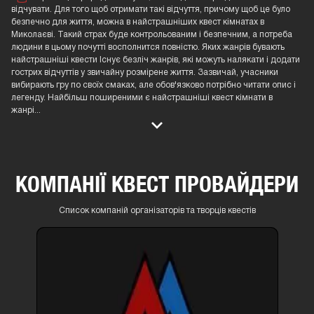
відчувати. Для того щоб отримати такі відчуття, причому щоб це було
безпечно для життя, можна в найстрашніших квест кімнатах в
Миколаєві. Такий страх буде контрольованим і безпечним, а потреба
людини в цьому почутті восполнится повністю. Яких жанрів бувають
найстрашніші квести Існує безліч жанрів, які можуть налякати і додати
гострих відчуттів у звичайну розмірене життя. Зазвичай, учасники
вибирають гру по своїх смаках, але обов'язково потрібно читати опис і
легенду. Найбільш поширеними є найстрашніші квест кімнати в
жанрі
...
КОМПАНІЇ КВЕСТ ПРОВАЙДЕРИ
Список компаній організаторів та творців квестів