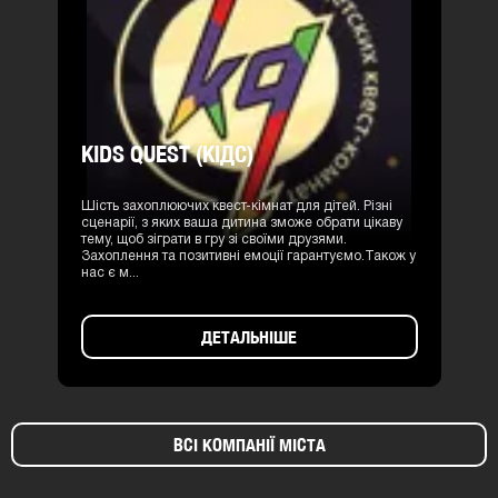
KIDS QUEST (КІДС)
Шість захоплюючих квест-кімнат для дітей. Різні
сценарії, з яких ваша дитина зможе обрати цікаву
тему, щоб зіграти в гру зі своїми друзями.
Захоплення та позитивні емоції гарантуємо.Також у
нас є м...
ДЕТАЛЬНІШЕ
ВСІ КОМПАНІЇ МІСТА