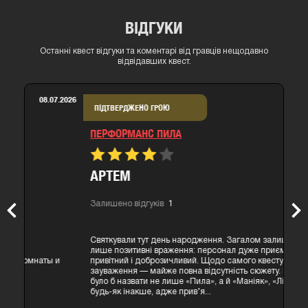
ВІДГУКИ
Останні квест відгуки та коментарі від гравців нещодавно
відвідавших квест.
06.07.2026
ПІДТВЕРДЖЕНО ГРОЮ
ПЕРФОРМАНС ПИЛА
АРТЕМ
Залишено відгуків
1
Previous
Nex
Святкували тут день народження. Загалом залишилися
лише позитивні враження: персонал дуже приємний,
привітний і доброзичливий. Щодо самого квесту, головне
зауваження — майже повна відсутність сюжету. Його можна
було б назвати не лише «Пила», а й «Маніяк», «Лігво» чи
будь-як інакше, адже прив’я...