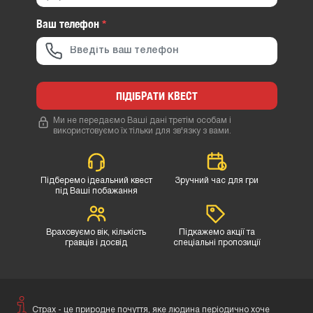
Ваш телефон
*
ПІДІБРАТИ КВЕСТ
Ми не передаємо Ваші дані третім особам і
використовуємо їх тільки для зв'язку з вами.
Підберемо ідеальний квест
Зручний час для гри
під Ваші побажання
Враховуємо вік, кількість
Підкажемо акції та
гравців і досвід
спеціальні пропозиції
Страх - це природне почуття, яке людина періодично хоче