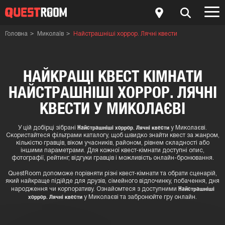
Головна
Миколаїв
Найстрашніші хоррор. Лячні квести
НАЙКРАЩІ КВЕСТ КІМНАТИ
НАЙСТРАШНІШІ ХОРРОР. ЛЯЧНІ
КВЕСТИ У МИКОЛАЄВІ
Найстрашніші хоррор. Лячні квести
У цій добірці зібрані
у Миколаєві.
Скористайтеся фільтрами каталогу, щоб швидко знайти квест за жанром,
кількістю гравців, віком учасників, районом, рівнем складності або
іншими параметрами. Для кожної квест-кімнати доступні опис,
фотографії, рейтинг, відгуки гравців і можливість онлайн-бронювання.
QuestRoom допоможе порівняти різні квест-кімнати та обрати сценарій,
який найкраще підійде для друзів, сімейного відпочинку, побачення, дня
Найстрашніші
народження чи корпоративу. Ознайомтеся з доступними
хоррор. Лячні квести
у Миколаєві та забронюйте гру онлайн.