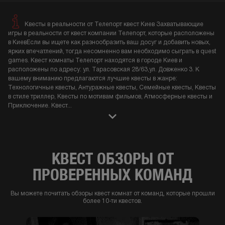
Квесты в реальности от Телепорт квест Киев Захватывающие
игры в реальности от квест компании Телепорт, которые расположены
в КиевЕсли вы ищете как разнообразить ваш досуг и добавить новых,
ярких впечатлений, тогда несомненно вам необходимо сыграть в quest
games. Квест комнаты Телепорт находятся в городе Киев и
расположены по адресу: ул. Тарасовская 28/63,ул. Довженко 3. К
вашему вниманию предлагаются лучшие квесты в жанре:
Технологичные квесты, Антуражные квесты, Семейные квесты, Квесты
в стиле триллер, Квесты по мотивам фильмов, Атмосферные квесты и
Приключение. Квест
...
КВЕСТ ОБЗОРЫ ОТ
ПРОВЕРЕННЫХ КОМАНД
Вы можете почитать обзоры квест комнат от команд, которые прошли
более 10-ти квестов.