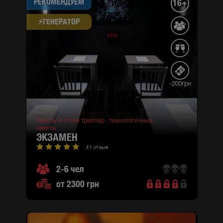
РЕКОМЕНДУЕМ
16+
⚡​ГЕНЕРАТОР
-200грн
Квесты в стиле триллер ,
технологичные
квесты
ЭКЗАМЕН
41 отзыв
2-6 чел
от 2300 грн