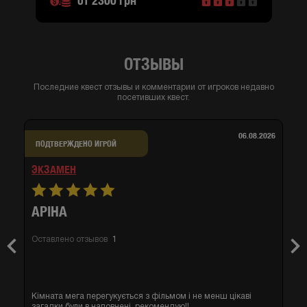
от 2300 грн
ОТЗЫВЫ
Последние квест отзывы и комментарии от игроков недавно
посетивших квест.
06.08.2026
ПОДТВЕРЖДЕНО ИГРОЙ
ЭКЗАМЕН
АРІНА
Оставлено отзывов
1
Previous
Nex
Кімната мега перегукується з фільмом і не менш цікаві
загадки були в наповнені, рекомендую!!