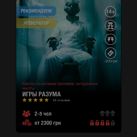
РЕКОМЕНДУЕМ
14+
⚡​ГЕНЕРАТОР
-200грн
Квесты по мотивам фильмов ,
антуражные
квесты
ИГРЫ РАЗУМА
46 отзывов
2-5 чел
от 2300 грн