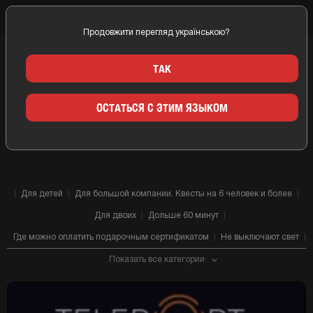
Продовжити перегляд українською?
Главная
Киев
Компании
Телепорт
ТАК
КВЕСТ КОМНАТЫ ТЕЛЕПОРТ
ОСТАТЬСЯ С ЭТИМ ЯЗЫКОМ
КИЕВ
Для детей
Для большой компании. Квесты на 6 человек и более
Для двоих
Дольше 60 минут
Где можно оплатить подарочным сертификатом
Не выключают свет
Показать все категории