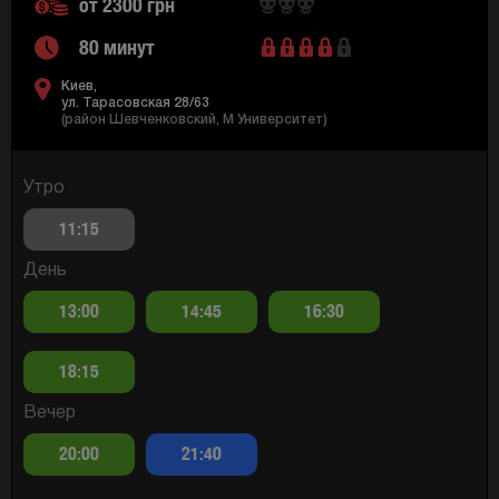
от 2300 грн
80 минут
Киев,
ул. Тарасовская 28/63
(район Шевченковский, M Университет)
Утро
11:15
День
13:00
14:45
16:30
18:15
Вечер
20:00
21:40