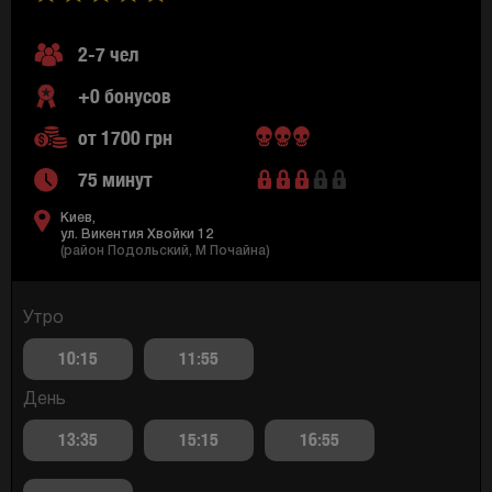
2-7 чел
+0 бонусов
от 1700 грн
75 минут
Киев,
ул. Викентия Хвойки 12
(район Подольский, M Почайна)
Утро
10:15
11:55
День
13:35
15:15
16:55