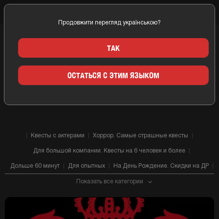
Продовжити перегляд українською?
Главная
Киев
Компании
Royal Quest (Роял)
ТАК
КВЕСТ КОМНАТЫ ROYAL QUEST
ОСТАТЬСЯ С ЭТИМ ЯЗЫКОМ
(РОЯЛ) КИЕВ
Квесты с актерами
Хоррор. Самые страшные квесты
Для большой компании. Квесты на 6 человек и более
Дольше 60 минут
Для опытных
На День Рождение. Скидки на ДР
Показать все категории