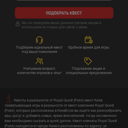
ПОДОБРАТЬ КВЕСТ
Мы не передаём ваши данные третьим лицам и
используем их только для связи с вами.
Подберем идеальный квест
Удобное время для игры
под ваши пожелания
Учитываем возраст,
Подскажем акции и
количество игроков и опыт
специальные предложения
Квесты в реальности от Royal Quest (Роял) квест Киев
Захватывающие игры в реальности от квест компании Royal Quest
(Роял), которые расположены в КиевЕсли вы ищете как разнообразить
ваш досуг и добавить новых, ярких впечатлений, тогда несомненно
вам необходимо сыграть в quest games. Квест комнаты Royal Quest
(Роял) находятся в городе Киев и расположены по адресу: ул.