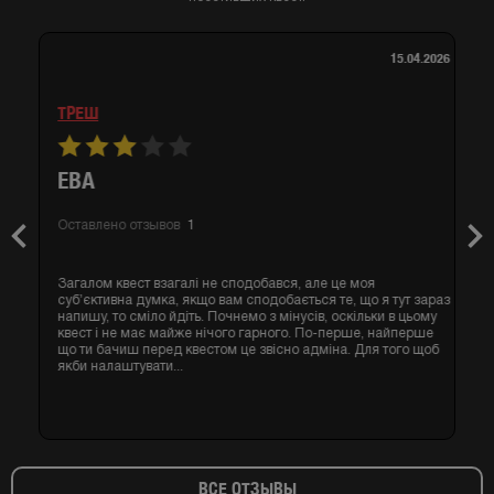
15.04.2026
ТРЕШ
ЕВА
Оставлено отзывов
1
Previous
Nex
Загалом квест взагалі не сподобався, але це моя
субʼєктивна думка, якщо вам сподобається те, що я тут зараз
напишу, то сміло йдіть. Почнемо з мінусів, оскільки в цьому
квест і не має майже нічого гарного. По-перше, найперше
що ти бачиш перед квестом це звісно адміна. Для того щоб
якби налаштувати...
ВСЕ ОТЗЫВЫ