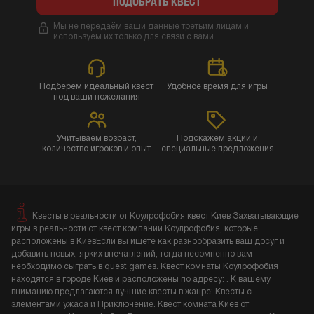
ПОДОБРАТЬ КВЕСТ
Мы не передаём ваши данные третьим лицам и
используем их только для связи с вами.
Подберем идеальный квест
Удобное время для игры
под ваши пожелания
Учитываем возраст,
Подскажем акции и
количество игроков и опыт
специальные предложения
Квесты в реальности от Коулрофобия квест Киев Захватывающие
игры в реальности от квест компании Коулрофобия, которые
расположены в КиевЕсли вы ищете как разнообразить ваш досуг и
добавить новых, ярких впечатлений, тогда несомненно вам
необходимо сыграть в quest games. Квест комнаты Коулрофобия
находятся в городе Киев и расположены по адресу: . К вашему
вниманию предлагаются лучшие квесты в жанре: Квесты с
элементами ужаса и Приключение. Квест комната Киев от