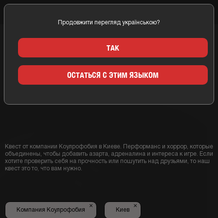
Продовжити перегляд українською?
Главная
Киев
Компании
Коулрофобия
ТАК
КВЕСТ КОМНАТЫ
ОСТАТЬСЯ С ЭТИМ ЯЗЫКОМ
КОУЛРОФОБИЯ КИЕВ
Квест от компании Коулрофобия в Киеве. Перформанс и хоррор, которые
объединены, чтобы добавить азарта, адреналина и интереса к игре. Если
хотите проверить себя на прочность или пошутить над друзьями, то наш
квест это то, что вам нужно.
×
×
Компания Коулрофобия
Киев