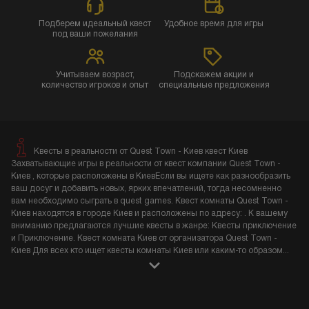
Подберем идеальный квест
Удобное время для игры
под ваши пожелания
Учитываем возраст,
Подскажем акции и
количество игроков и опыт
специальные предложения
Квесты в реальности от Quest Town - Киев квест Киев
Захватывающие игры в реальности от квест компании Quest Town -
Киев , которые расположены в КиевЕсли вы ищете как разнообразить
ваш досуг и добавить новых, ярких впечатлений, тогда несомненно
вам необходимо сыграть в quest games. Квест комнаты Quest Town -
Киев находятся в городе Киев и расположены по адресу: . К вашему
вниманию предлагаются лучшие квесты в жанре: Квесты приключение
и Приключение. Квест комната Киев от организатора Quest Town -
Киев Для всех кто ищет квесты комнаты Киев или каким-то образом
...