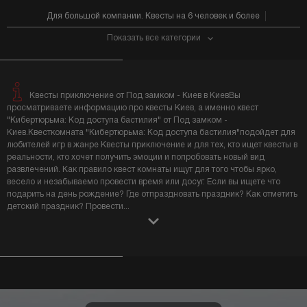
Для большой компании. Квесты на 6 человек и более
Показать все категории
Квесты приключение от Под замком - Киев в КиевВы
просматриваете информацию про квесты Киев, а именно квест
"Кибертюрьма: Код доступа бастилия" от Под замком -
Киев.Квесткомната "Кибертюрьма: Код доступа бастилия"подойдет для
любителей игр в жанре Квесты приключение и для тех, кто ищет квесты в
реальности, кто хочет получить эмоции и попробовать новый вид
развлечений. Как правило квест комнаты ищут для того чтобы ярко,
весело и незабываемо провести время или досуг. Если вы ищете что
подарить на день рождение? Где отпраздновать праздник? Как отметить
детский праздник? Провести
...