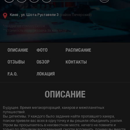
Киев ,
ул. Шота Руставели 3
(район Печерский)
*скидки не суммируются
**стоимость игры указана за команду
ОПИСАНИЕ
ФОТО
РАСПИСАНИЕ
ОТЗЫВЫ
ОБЗОР
КОНТАКТЫ
F.A.Q.
ЛОКАЦИЯ
ОПИСАНИЕ
Будущее. Время мегакорпораций, хакеров и межпланетных
путешествий.
Вы детективы. У каждого было задание найти пропавшего хакера,
поиски привели вас всех в одну точку и вы решили объединить усилия.
Утром вы просыпаетесь в неизвестном месте, ничего не помните и
только по обрывкам воспоминаний смогли вспомнить, почему вы вместе.