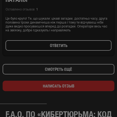
Оставлено отзывов
1
Це було круто! Те, що шукали: цікаві загадки, достатньо часу, друга
половина трохи динамічніша ніж перша і тому ти відчуваєш ніби
дуже видко просуваєшся вперед до розгадки. Оператори весь час
на звёязку, добре пдказують і направляють
ОТВЕТИТЬ
СМОТРЕТЬ ЕЩЁ
НАПИСАТЬ ОТЗЫВ
F.A.Q. ПО «КИБЕРТЮРЬМА: КОД