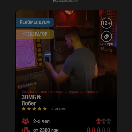
пользователей.
РЕКОМЕНДУЕМ
12+
⚡​ГЕНЕРАТОР
-200грн
Квесты в стиле триллер ,
антуражные квесты
ЗОМБИ:
побег
33 отзыва
2-5 чел
от 2300 грн