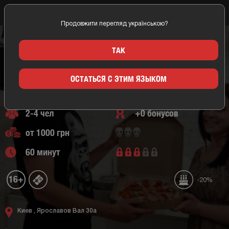
Продовжити перегляд українською?
Главная
Киев
Food Quest
Семейные квесты
Квест Pizza Quest
PIZZA QUEST
ТАК
КИЕВ/FOOD QUEST
Семейные квесты
ОСТАТЬСЯ С ЭТИМ ЯЗЫКОМ
0 отзывов
2-4 чел
+0 бонусов
от 1000 грн
60 минут
16+
-20%
Киев ,
Ярославов Вал 30а