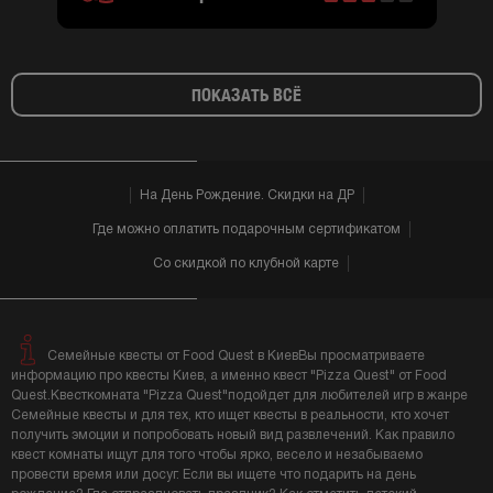
ПОКАЗАТЬ ВСЁ
На День Рождение. Скидки на ДР
Где можно оплатить подарочным сертификатом
Со скидкой по клубной карте
Семейные квесты от Food Quest в КиевВы просматриваете
информацию про квесты Киев, а именно квест "Pizza Quest" от Food
Quest.Квесткомната "Pizza Quest"подойдет для любителей игр в жанре
Семейные квесты и для тех, кто ищет квесты в реальности, кто хочет
получить эмоции и попробовать новый вид развлечений. Как правило
квест комнаты ищут для того чтобы ярко, весело и незабываемо
провести время или досуг. Если вы ищете что подарить на день