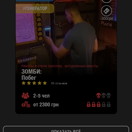
⚡​ГЕНЕРАТОР
-200грн
Квесты в стиле триллер ,
антуражные квесты
ЗОМБИ:
побег
35 отзывов
2-5 чел
от 2300 грн
ПОКАЗАТЬ ВСЁ