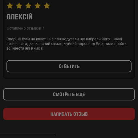
ОЛЕКСІЙ
Оставлено отзывов
1
Вперше були на квесті і не пошкодували що вибрали його. Цікаві
логічні загадки, класний сюжет, чуйний персонал Вирішили пройти
всі квести які в них є
ОТВЕТИТЬ
СМОТРЕТЬ ЕЩЁ
НАПИСАТЬ ОТЗЫВ