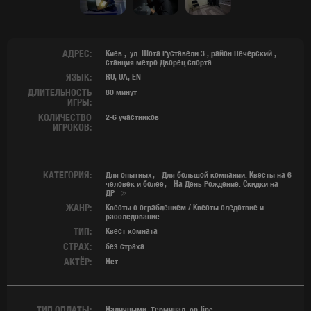
АДРЕС:
Киев
ул. Шота Руставели 3
,
район Печерский
,
станция метро Дворец спорта
ЯЗЫК:
RU, UA, EN
ДЛИТЕЛЬНОСТЬ
80 минут
ИГРЫ:
КОЛИЧЕСТВО
2-6 участников
ИГРОКОВ:
КАТЕГОРИЯ:
Для опытных
Для большой компании. Квесты на 6
человек и более
На День Рождение. Скидки на
ДР
ЖАНР:
Квесты с ограблением / Квесты следствие и
расследование
ТИП:
Квест комната
СТРАХ:
без страха
АКТЁР:
Нет
ТИП ОПЛАТЫ:
Наличными, Терминал, on-line