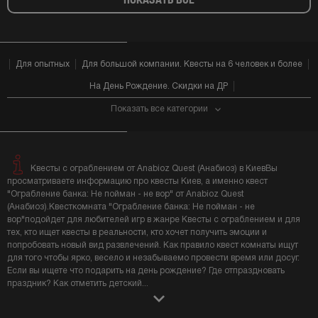
Для опытных
Для большой компании. Квесты на 6 человек и более
На День Рождение. Скидки на ДР
Показать все категории
Квесты с ограблением от Anabioz Quest (Анабиоз) в КиевВы
просматриваете информацию про квесты Киев, а именно квест
"Ограбление банка: Не пойман - не вор" от Anabioz Quest
(Анабиоз).Квесткомната "Ограбление банка: Не пойман - не
вор"подойдет для любителей игр в жанре Квесты с ограблением и для
тех, кто ищет квесты в реальности, кто хочет получить эмоции и
попробовать новый вид развлечений. Как правило квест комнаты ищут
для того чтобы ярко, весело и незабываемо провести время или досуг.
Если вы ищете что подарить на день рождение? Где отпраздновать
праздник? Как отметить детский
...