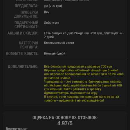
ПРЕДОПЛАТА:
Да (700 грн)
ПРОВЕРКА
Нет
ДОКУМЕНТОВ:
ПОДАРОЧНЫЙ
Действует
СЕРТИФИКАТ:
АКЦИИ И СКИДКИ:
Есть скидки ко Дню Рождения -200 грн, действует +/-
7 дней
КАТЕГОРИЯ
Классический квест
РЕЙТИНГА:
КОМНАТ В КВЕСТЕ:
Больше одной
ДОПОЛНИТЕЛЬНО:
Все сеансы по предоплате в размере 700 грн
Вернуть предоплату возможно только при отмене
или переносе бронирования не менее чем за 24 часа
до начала сеанса.
*предоплата – это стоимость бронирования сеанса,
на локации перед игрой оплачивается сумма на 700
грн меньше. Квест работает в тревогу.
Администраторы выезжают на игру.
В случае, если команда не приходит на игру из-за
тревоги – предоплата не возвращается!
ОЦЕНКА НА ОСНОВЕ 83 ОТЗЫВОВ:
4.97/5
Впечатление