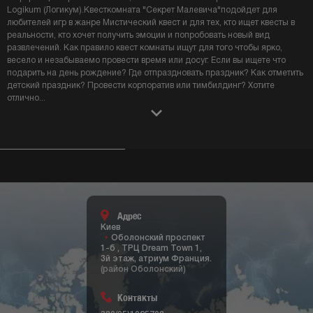
Logikum (Логикум).Квесткомната "Секрет Малевича"подойдет для
любителей игр в жанре Мистический квест и для тех, кто ищет квесты в
реальности, кто хочет получить эмоции и попробовать новый вид
развлечений. Как правило квест комнаты ищут для того чтобы ярко,
весело и незабываемо провести время или досуг. Если вы ищете что
подарить на день рождение? Где отпраздновать праздник? Как отметить
детский праздник? Провести корпоратив или тимбилдинг? Хотите
отлично
...
Адрес
Киев
Оболонский проспект
1-б , ТРЦ Dream Town 1,
3й этаж, атриум Франция.
(район Оболонский)
Контакты
380(95)1025708