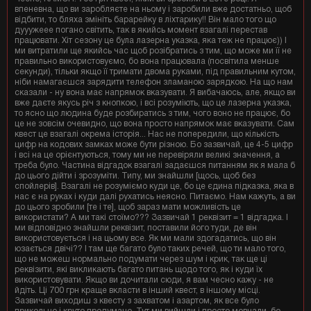
впеневна, що ви заробляєте на ньому і заробили вже достатньо, щоб
відбити, то бляха змініть барарейку в ліхтарику!! Він мало того що
дууужеее погано світить, так в якийсь момент взагалі перестав
працювати. Хіт сезону це була лазерна указка, яка теж не працює)) І
ми витратили ще якийсь час щоб розібратись з тим, що може ми її не
правильно використовуємо, бо вона працювала (посвітила менше
секунди), тільки якщо її тримати двома руками, під правильним кутом,
ніби намагаєшся зарядити телефон зламаною зарядкою. На що нам
сказали - ну вона має напрямок вказувати. Я вибачаюсь, але, якщо ви
вже даєте якусь річ з кнопкою, і всі розуміють, що це лазерна указка,
то ясно що людина буде розбиратись з тим, чого воно не працює, бо
це не зовсім очевидно, що вона просто напрямок має вказувати. Сам
квест це взагалі окрема історія... Нас не попередили, що кількість
цифр на кодових замках може бути різною. Бо зазвичай, це 4-5 цифр
і всі на це орієнтуються, тому ми не перевіряли великі значення, а
треба було. Частина відгадок взагалі задаєшся питанням як я мала б
до цього дійти і зрозуміти. Типу, ми знайшли [щось, щоб без
спойлерів]. Взагалі не розуміємо куди це, бо це єдина підказка, яка в
нас є на руках і куди далі рухатись неясно. Питаємо. Нам кажуть, а ви
до цього зробили [те і те], щоб зараз мати можливість це
використати? А ми такі стоїмо??? Зазвичай 1 реквізит = 1 відгадка. І
ми відповідно знайшли реквізит, поставили його туди, де він
використовується і на цьому все. Як ми мали здогадатись, що він
юзається двічі?? І там ще багато було таких речей, що ти мало того,
що не можеш нормально подумати через шум і крик, так ще ці
реквізити, які викликають багато питань щодо того, як і куди їх
використовувати. Якщо ви дочитали сюди, я вам чесно кажу - не
йдіть. Ці 700 грн краще вкласти в інший квест, в іншому місці.
Зазвичай виходиш з квесту з захватом і азартом, як все було