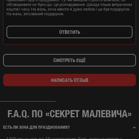
прикольно і круто продумано. Тут ми вийшли і просто мовчали, бо
обговорювати не було що. Це розчарування. Шкода тільки витрачених
коштів і часу. На жаль, хоча квести я дуже люблю і це був подарунок.
На жаль, зіпсований подарунок.
ОТВЕТИТЬ
СМОТРЕТЬ ЕЩЁ
НАПИСАТЬ ОТЗЫВ
F.A.Q. ПО «СЕКРЕТ МАЛЕВИЧА»
ЕСТЬ ЛИ ЗОНА ДЛЯ ПРАЗДНОВАНИЯ?