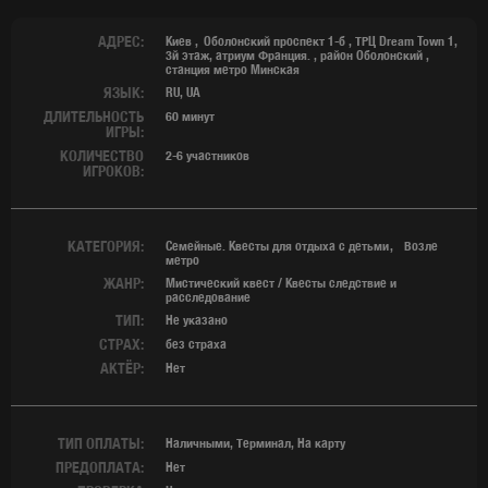
АДРЕС:
Киев
Оболонский проспект 1-б , ТРЦ Dream Town 1,
3й этаж, атриум Франция.
,
район Оболонский
,
станция метро Минская
ЯЗЫК:
RU, UA
ДЛИТЕЛЬНОСТЬ
60 минут
ИГРЫ:
КОЛИЧЕСТВО
2-6 участников
ИГРОКОВ:
КАТЕГОРИЯ:
Семейные. Квесты для отдыха с детьми
Возле
метро
ЖАНР:
Мистический квест / Квесты следствие и
расследование
ТИП:
Не указано
СТРАХ:
без страха
АКТЁР:
Нет
ТИП ОПЛАТЫ:
Наличными, Терминал, На карту
ПРЕДОПЛАТА:
Нет