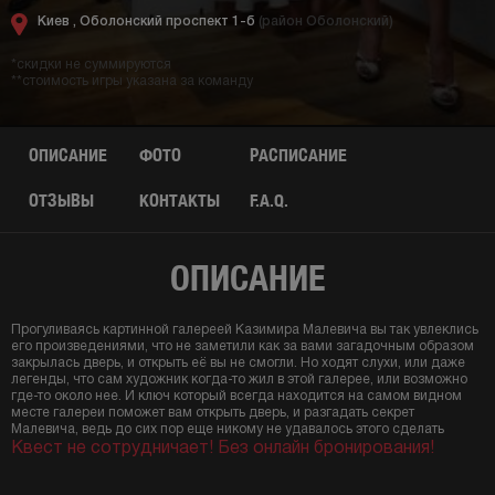
Киев ,
Оболонский проспект 1-б
(район Оболонский)
*скидки не суммируются
**стоимость игры указана за команду
ОПИСАНИЕ
ФОТО
РАСПИСАНИЕ
ОТЗЫВЫ
КОНТАКТЫ
F.A.Q.
ОПИСАНИЕ
Прогуливаясь картинной галереей Казимира Малевича вы так увлеклись
его произведениями, что не заметили как за вами загадочным образом
закрылась дверь, и открыть её вы не смогли. Но ходят слухи, или даже
легенды, что сам художник когда-то жил в этой галерее, или возможно
где-то около нее. И ключ который всегда находится на самом видном
месте галереи поможет вам открыть дверь, и разгадать секрет
Малевича, ведь до сих пор еще никому не удавалось этого сделать
Квест не сотрудничает! Без онлайн бронирования!