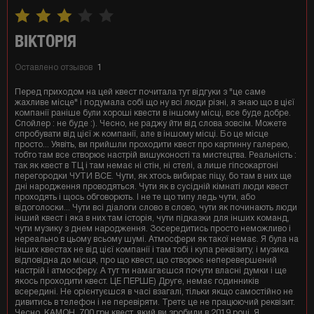
ВІКТОРІЯ
Оставлено отзывов
1
Перед приходом на цей квест почитала тут відгуки з "це саме
жахливе місце" і подумала собі що ну всі люди різні, я знаю що в цієї
компанії раніше були хороші квести в іншому місці, все буде добре.
Спойлер : не буде :). Чесно, не раджу йти від слова зовсім. Можете
спробувати від цієї ж компанії, але в іншому місці. Бо це місце
просто... Уявіть, ви прийшли проходити квест про картинну галерею,
тобто там все створює настрій вишуконості та мистецтва. Реальність :
так як квест в ТЦ і там немає ні стін, ні стелі, а лише гіпсокартоні
перегородки ЧУТИ ВСЕ. Чути, як хтось вибирає піцу, бо там в них ще
дні народження проводяться. Чути як в сусідній кімнаті люди квест
проходять і щось обговорють. І не те що типу ледь чути, або
відоголоски... Чути всі діалоги слово в слово, чути як починають люди
інший квест і яка в них там історія, чути підказки для інших команд,
чути музику з днем народження. Зосередитись просто неможливо і
нереально в цьому всьому шумі. Атмосфери як такої немає. Я була на
інших квестах не від цієї компанії і там тобі і купа реквізиту, і музика
відповідна до місця, про що квест, що створює неперевершений
настрій і атмосферу. А тут ти намагаєшся почути власні думки і ще
якось проходити квест. ЦЕ ПЕРШЕ) Друге, немає годинників
всередині. Не орієнтуєшся в часі взагалі, тільки якщо самостійно не
дивитись в телефон і не перевіряти. Третє це не працюючий реквізит.
Чесно, КАМОН. 700 грн квест, який ви зробили в 2019 році. Я