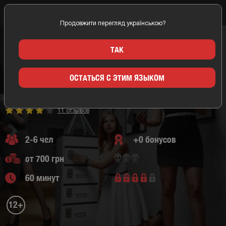
Продовжити перегляд українською?
Главная
Киев
Logikum (Логикум)
Квесты следствие и расследование
Мистический квест
Квест Секрет Малевича
ТАК
СЕКРЕТ МАЛЕВИЧА
ОСТАТЬСЯ С ЭТИМ ЯЗЫКОМ
КИЕВ/LOGIKUM (ЛОГИКУМ)
Мистический квест,
квесты следствие и расследование
11 отзывов
2-6 чел
+0 бонусов
от 700 грн
60 минут
12+