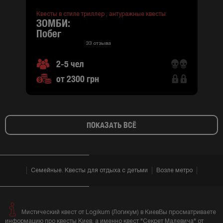
Квесты в стиле триллер ,
антуражные квесты
ЗОМБИ:
побег
33 отзыва
2-5 чел
от 2300 грн
ПОКАЗАТЬ ВСЁ
Семейные. Квесты для отдыха с детьми
Возле метро
Мистический квест от Logikum (Логикум) в КиевВы просматриваете
информацию про квесты Киев, а именно квест "Секрет Малевича" от