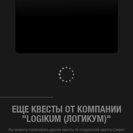
Квесты следствие и расследование ,
экшен
квесты
АНТИКОРРУПЦИОННОЕ БЮРО
3 отзыва
2-6 чел
от 1200 грн
ПОКАЗАТЬ ВСЁ
ЕЩЕ КВЕСТЫ ОТ КОМПАНИИ
"LOGIKUM (ЛОГИКУМ)"
Вы можете посмотреть другие квесты от создателей квеста Секрет
Малевича