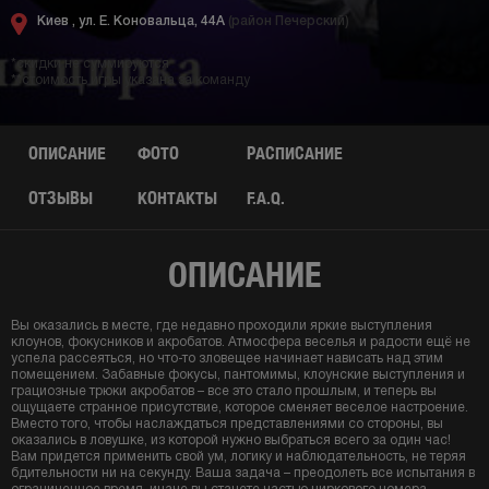
Киев ,
ул. Е. Коновальца, 44А
(район Печерский)
*скидки не суммируются
**стоимость игры указана за команду
ОПИСАНИЕ
ФОТО
РАСПИСАНИЕ
ОТЗЫВЫ
КОНТАКТЫ
F.A.Q.
ОПИСАНИЕ
Вы оказались в месте, где недавно проходили яркие выступления
клоунов, фокусников и акробатов. Атмосфера веселья и радости ещё не
успела рассеяться, но что-то зловещее начинает нависать над этим
помещением. Забавные фокусы, пантомимы, клоунские выступления и
грациозные трюки акробатов – все это стало прошлым, и теперь вы
ощущаете странное присутствие, которое сменяет веселое настроение.
Вместо того, чтобы наслаждаться представлениями со стороны, вы
оказались в ловушке, из которой нужно выбраться всего за один час!
Вам придется применить свой ум, логику и наблюдательность, не теряя
бдительности ни на секунду. Ваша задача – преодолеть все испытания в