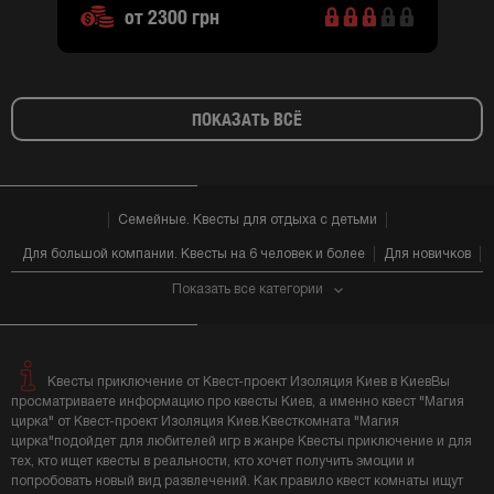
от 2300 грн
ПОКАЗАТЬ ВСЁ
Семейные. Квесты для отдыха с детьми
Для большой компании. Квесты на 6 человек и более
Для новичков
Показать все категории
Квесты приключение от Квест-проект Изоляция Киев в КиевВы
просматриваете информацию про квесты Киев, а именно квест "Магия
цирка" от Квест-проект Изоляция Киев.Квесткомната "Магия
цирка"подойдет для любителей игр в жанре Квесты приключение и для
тех, кто ищет квесты в реальности, кто хочет получить эмоции и
попробовать новый вид развлечений. Как правило квест комнаты ищут