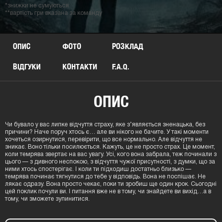
*знижки не сумуються
**вартість гри вказана за команду
ОПИС
ФОТО
РОЗКЛАД
ВІДГУКИ
КОНТАКТИ
F.A.Q.
ОПИС
Чи бувало у вас липке відчуття страху, яке з’являється зненацька, без
причини? Наче поруч хтось є… але ви нікого не бачите. У такі моменти
хочеться озирнутися, перевірити, що все нормально. Але відчуття не
зникає. Воно тільки посилюється. Кажуть, це не просто страх. Це момент,
коли темрява звертає на вас увагу. Усі, кого вона забрала, теж починали з
цього — з дивного неспокою, з відчуття чужої присутності, з думки, що за
ними хтось спостерігає. І коли ти підходиш достатньо близько —
темрява починає тягнутися до тебе у відповідь. Вона не поспішає. Не
лякає одразу. Вона просто чекає, поки ти зробиш ще один крок. Сьогодні
цей поклик почули ви. І питання вже не в тому, чи знайдете ви вихід…а в
тому, чи зможете зупинитися.