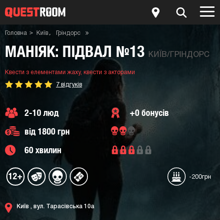
Головна
Київ
Гріндорс
Квести з елементами жаху
Квести з акторами
Квест-кімната Маніяк: підвал №13
МАНІЯК: ПІДВАЛ №13
КИЇВ/ГРІНДОРС
Квести з елементами жаху,
квести з акторами
7 відгуків
2-10 люд
+0 бонусів
від 1800 грн
60 хвилин
12+
-200грн
Київ ,
вул. Тарасівська 10а