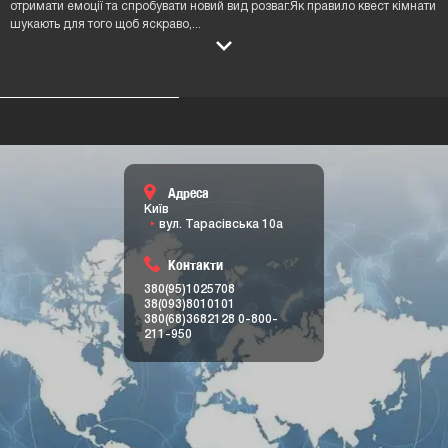
отримати емоції та спробувати новий вид розваг.Як правило квест кімнати
шукають для того щоб яскраво,
...
Адреса
Київ
вул. Тарасівська 10а
Контакти
380(95)1025708
38(093)8010101
380(68)3682128
0-800-
211-950