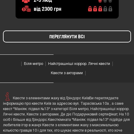
від 2300 грн
ПЕРЕГЛЯНУТИ ВСІ
Біля метро
Найстрашніші хоррор. Лячні квести
Квести з акторами
Квести з елементами жаху від Гріндорс КиївВи переглядаєте
інформацію про квести Київ за адресою вул. Тарасівська 10а , а саме
квест "Маніяк: підвал №13" з категорії Біля метро, Найстрашніші хоррор.
Лячні квести, Квести з акторами, Де діє Подарунковий сертифікат, На 10
осіб і більше від Гріндорс.Квесткімната "Маніяк: підвал №13" підійде для
любителів ігор в жанрі Квести з елементами жаху з максимальною
кількістю гравців 10 і для тих, хто шукає квести в реальності, хто хоче