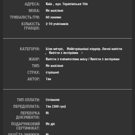
АДРЕСА:
Київ
вул. Тарасівська 10а
МОВА:
Не вказано
ТРИВАЛІСТЬ ГРИ:
60 хвилин
КІЛЬКІСТЬ
2-10 учасників
ГРАВЦІВ:
КАТЕГОРІЯ:
Біля метро
Найстрашніші хоррор. Лячні квести
Квести з акторами
ЖАНР:
Квести з елементами жаху / Квести з акторами
ТИП:
Не вказано
СТРАХ:
страшно
АКТОР:
Так
ТИП ОПЛАТИ:
Готівкою
ПЕРЕДОПЛАТА:
Так (300 грн)
ПЕРЕВІРКА
Ні
ДОКУМЕНТІВ:
ПОДАРУНКОВИЙ
Не діє
СЕРТИФІКАТ:
АКЦІЇ ТА ЗНИЖКИ:
Ні