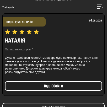
7
відгуків
04.08.2026
ПІДТВЕРДЖЕНО ГРОЮ
НАТАЛІЯ
Залишено відгуків
1
Дуже сподобався квест! Атмосфера була неймовірною, напруга не
зникала до самого кінця. Актори чудово виконали свої ролі, а
декорації та звуковий супровід зробили все максимально
реалістичним. Дякуємо за яскраві емоції, обов’язково
рекомендуватимемо друзям!
ВIДПОВIСТИ