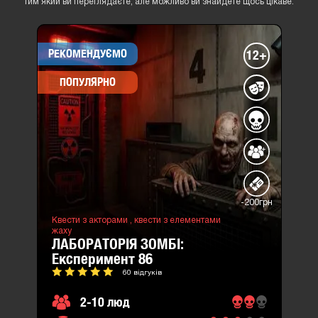
тим який ви переглядаєте, але можливо ви знайдете щось цікаве.
РЕКОМЕНДУЄМО
12+
ПОПУЛЯРНО
-200грн
Квести з акторами ,
квести з елементами
жаху
ЛАБОРАТОРІЯ ЗОМБІ:
експеримент 86
60 відгуків
2-10 люд