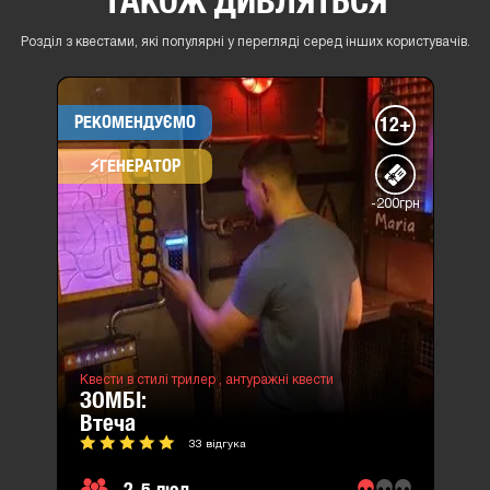
ТАКОЖ ДИВЛЯТЬСЯ
Розділ з квестами, які популярні у перегляді серед інших користувачів.
РЕКОМЕНДУЄМО
12+
⚡​ГЕНЕРАТОР
-200грн
Квести в стилі трилер ,
антуражні квести
ЗОМБІ:
втеча
33 відгука
2-5 люд