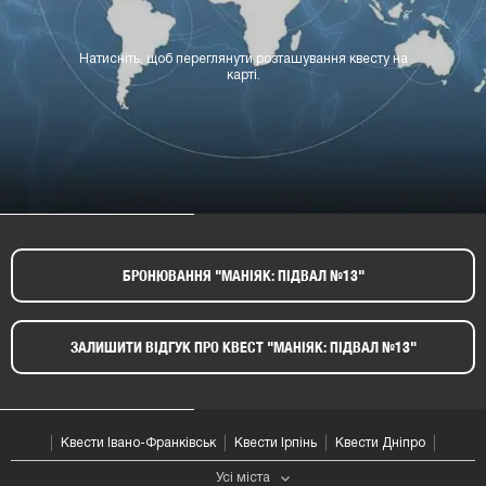
Натисніть, щоб переглянути розташування квесту на
карті.
БРОНЮВАННЯ "МАНІЯК: ПІДВАЛ №13"​
ЗАЛИШИТИ ВІДГУК ПРО КВЕСТ "МАНІЯК: ПІДВАЛ №13"​
Квести Івано-Франківськ
Квести Ірпінь
Квести Дніпро
Усі мiста