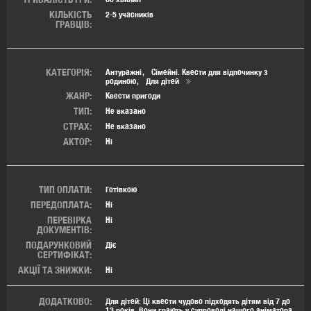
КІЛЬКІСТЬ
2-5 учасників
ГРАВЦІВ:
КАТЕГОРІЯ:
Антуражні
Сімейні. Квести для відпочинку з
родиною
Для дітей
ЖАНР:
Квести пригоди
ТИП:
Не вказано
СТРАХ:
Не вказано
АКТОР:
Ні
ТИП ОПЛАТИ:
Готівкою
ПЕРЕДОПЛАТА:
Ні
ПЕРЕВІРКА
Ні
ДОКУМЕНТІВ:
ПОДАРУНКОВИЙ
Діє
СЕРТИФІКАТ:
АКЦІЇ ТА ЗНИЖКИ:
Ні
ДОДАТКОВО:
Для дітей: Ці квести чудово підходять дітям від 7 до
13 років. Вони грають у супроводі нашого аніматора,