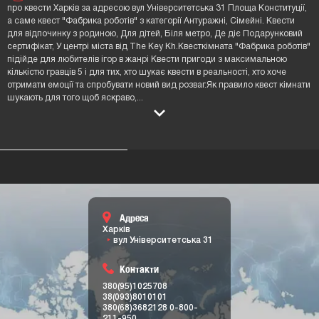
про квести Харків за адресою вул Університетська 31 Площа Конституції,
а саме квест "Фабрика роботів" з категорії Антуражні, Сімейні. Квести
для відпочинку з родиною, Для дітей, Біля метро, Де діє Подарунковий
сертифікат, У центрі міста від The Key Kh.Квесткімната "Фабрика роботів"
підійде для любителів ігор в жанрі Квести пригоди з максимальною
кількістю гравців 5 і для тих, хто шукає квести в реальності, хто хоче
отримати емоції та спробувати новий вид розваг.Як правило квест кімнати
шукають для того щоб яскраво,
...
Адреса
Харків
вул Університетська 31
Контакти
380(95)1025708
38(093)8010101
380(68)3682128
0-800-
211-950