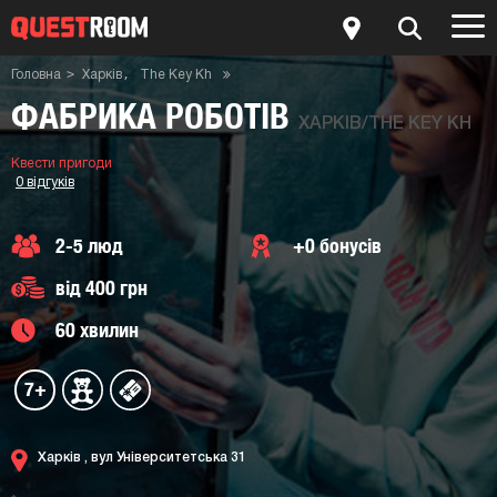
Головна
Харків
The Key Kh
Квести пригоди
Квест-кімната Фабрика роботів
ФАБРИКА РОБОТІВ
ХАРКІВ/THE KEY KH
Квести пригоди
0 відгуків
2-5 люд
+0 бонусів
від 400 грн
60 хвилин
7+
Харків ,
вул Університетська 31