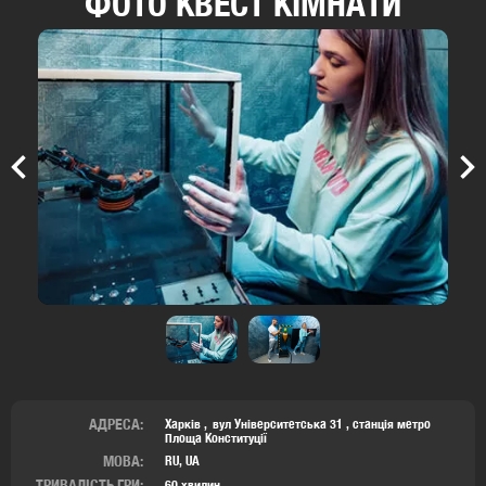
ФОТО КВЕСТ КІМНАТИ
Previous
Nex
АДРЕСА:
Харків
вул Університетська 31 ,
станція метро
Площа Конституції
МОВА:
RU, UA
ТРИВАЛІСТЬ ГРИ:
60 хвилин