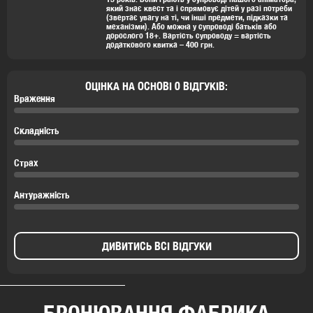
який знає квест та і спрямовує дітей у разі потреби
(звертає увагу на ті, чи інші предмети, під
казки та
механізми). Або можна у супроводі батьків або
дорослого 18+. Вартість супроводу = вартість
додаткового квитка – 400 грн.
ОЦІНКА НА ОСНОВІ 0 ВІДГУКІВ:
Враження
Складність
Страх
Антуражність
ДИВИТИСЬ ВСІ ВІДГУКИ
БРОНЮВАННЯ ФАБРИКА