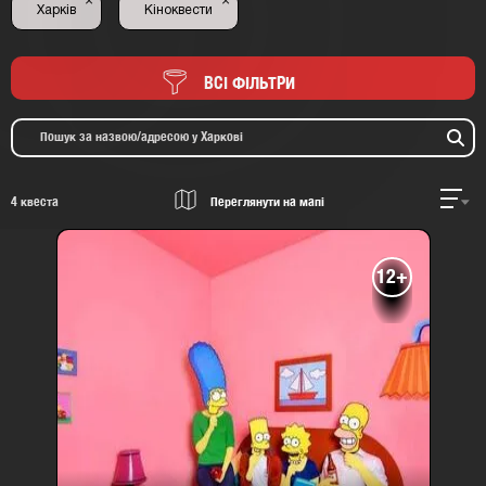
×
×
Харків
Кіноквести
ВСІ ФІЛЬТРИ
4
квеста
Переглянути на мапі
12+