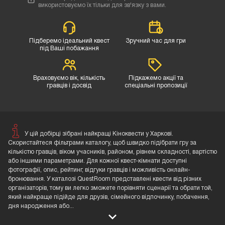
використовуємо їх тільки для зв'язку з вами.
Підберемо ідеальний квест
Зручний час для гри
під Ваші побажання
Враховуємо вік, кількість
Підкажемо акції та
гравців і досвід
спеціальні пропозиції
У цій добірці зібрані найкращі Кіноквести у Харкові.
Скористайтеся фільтрами каталогу, щоб швидко підібрати гру за
кількістю гравців, віком учасників, районом, рівнем складності, вартістю
або іншими параметрами. Для кожної квест-кімнати доступні
фотографії, опис, рейтинг, відгуки гравців і можливість онлайн-
бронювання. У каталозі QuestRoom представлені квести від різних
організаторів, тому ви легко зможете порівняти сценарії та обрати той,
який найкраще підійде для друзів, сімейного відпочинку, побачення,
дня народження або
...