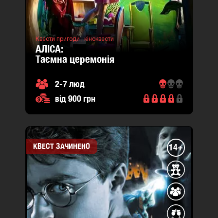
Квести пригоди ,
кіноквести
АЛІСА:
таємна церемонія
2-7 люд
від 900 грн
КВЕСТ ЗАЧИНЕНО
14+