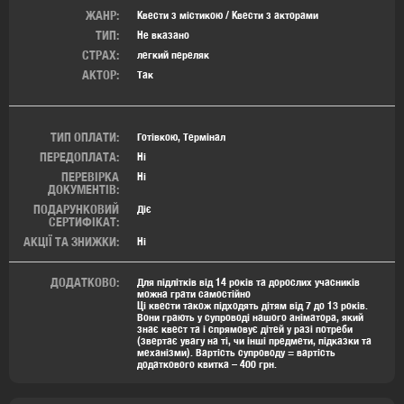
ЖАНР:
Квести з містикою / Квести з акторами
ТИП:
Не вказано
СТРАХ:
легкий переляк
АКТОР:
Так
ТИП ОПЛАТИ:
Готівкою, Термінал
ПЕРЕДОПЛАТА:
Ні
ПЕРЕВІРКА
Ні
ДОКУМЕНТІВ:
ПОДАРУНКОВИЙ
Діє
СЕРТИФІКАТ:
АКЦІЇ ТА ЗНИЖКИ:
Ні
ДОДАТКОВО:
Для підлітків від 14 років та дорослих учасників
можна грати самостійно
Ці квести також підходять дітям від 7 до 13 років.
Вони грають у супроводі нашого аніматора, який
знає квест та і спрямовує дітей у разі потреби
(звертає увагу на ті, чи інші предмети, під
казки та
механізми). Вартість супроводу = вартість
додаткового квитка – 400 грн.