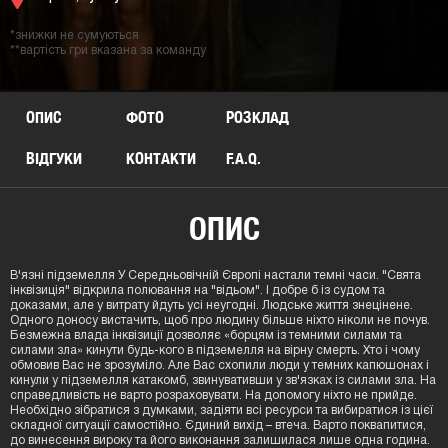
*знижки не сумуються
**вартість гри вказана за команду
ОПИС
ФОТО
РОЗКЛАД
ВІДГУКИ
КОНТАКТИ
F.A.Q.
ОПИС
В'язні підземелля У Середньовічній Європі настали темні часи. "Свята
інквізиція" відкрила полювання на "відьом". І добре б із судом та
доказами, але у витрату йдуть усі неугодні. Людське життя знецінене.
Одного доносу вистачить, щоб про людину більше ніхто ніколи не почув.
Безмежна влада інквізиції дозволяє «борцям із темними силами та
силами зла» кинути будь-кого в підземелля на вірну смерть. Хто і чому
обмовив Вас не зрозуміло. Але Вас схопили люди у темних капюшонах і
кинули у підземелля катакомб, звинувативши у зв'язках із силами зла. На
справедливість не варто розраховувати. На допомогу ніхто не прийде.
Необхідно зібратися з думками, задіяти всі ресурси та вибиратися із цієї
складної ситуації самостійно. Єдиний вихід – втеча. Варто поквапитися,
до винесення вироку та його виконання залишилася лише одна година.