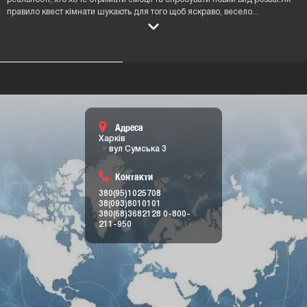
Адреса
Харків
вул Сумська 3
Контакти
380(95)1025708
38(093)8010101
380(68)3682128
0-800-
211-950