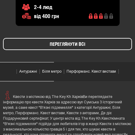
від 400 грн
ПЕРЕГЛЯНУТИ ВСІ
Антуражні
Біля метро
Перформанс. Квест вистави
Квести з містикою від The Key Kh ХарківВи переглядаєте
інформацію про квести Харків за адресою вул Сумська 3 Історичний
музей, а саме квест "В'язні підземелля" з категорії Антуражні, Біля
метро, Перформанс. Квест вистави, Квести з акторами, Де діє
Подарунковий сертифікат, У центрі міста від The Key Kh.Квесткімната
"В'язні підземелля" підійде для любителів ігор в жанрі Квести з містикою
з максимальною кількістю гравців 5 і для тих, хто шукає квести в
реальності, хто хоче отримати емоції та спробувати новий вид розваг.Як
правило квест кімнати шукають для того щоб яскраво, весело
...