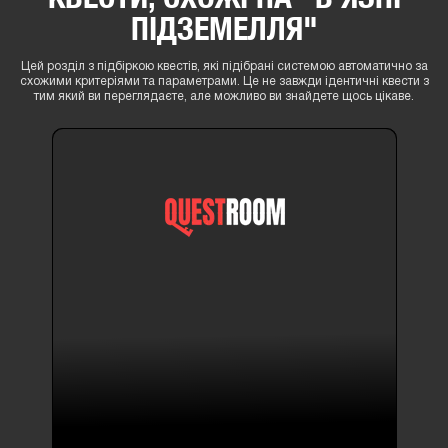
ПІДЗЕМЕЛЛЯ"
Цей розділ з підбіркою квестів, які підібрані системою автоматично за
схожими критеріями та параметрами. Це не завжди ідентичні квести з
тим який ви переглядаєте, але можливо ви знайдете щось цікаве.
14+
Квести з містикою ,
квести з акторами
БУДИНОК ВІДЬМИ
3 відгука