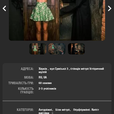
Previous
Nex
АДРЕСА:
Харків
вул Сумська 3 ,
станція метро Історичний
музей
МОВА:
RU, UA
ТРИВАЛІСТЬ ГРИ:
60 хвилин
КІЛЬКІСТЬ
2-5 учасників
ГРАВЦІВ:
КАТЕГОРІЯ:
Антуражні
Біля метро
Перформанс. Квест
вистави