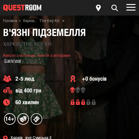
Головна
Харків
The Key Kh
Квести з містикою
Квести з акторами
Квест-кімната В'язні підземелля
В'ЯЗНІ ПІДЗЕМЕЛЛЯ
ХАРКІВ/THE KEY KH
Квести з містикою,
квести з акторами
0 відгуків
2-5 люд
+0 бонусів
від 400 грн
60 хвилин
14+
Харків ,
вул Сумська 3