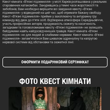
Квест кімната «В'язні підземелля» у місті Харків розташована у реальних
старовинних катакомбах. Занурившись у темні часи жорстокості та
забобонів, Вам необхідно вирішити всі завдання квесту «В'язні
підземелля» у відведений на цей час, щоб отримати бажану свободу.
Квест «В'язні підземелля» прийме у захоплюючу та антуражну гру
команду від двох до п'яти осіб. Відтворена атмосфера Середньовіччя,
участь професійних акторів, продуманість сюжету та насиченість
загадками та головоломками квесту «В'язні підземелля» не залишать
байдужими навіть найдосвідченіших гравців. Квест кімната «В'язні
підземелля» не для людей зі слабкими нервами. Квест кімната «В'язні
підземелля» запам'ятатися Вам шквалом адреналіну та напругою
нервової системи від обстановки та сюжетної лінії.
ОФОРМИТИ ПОДАРУНКОВИЙ СЕРТИФІКАТ
ФОТО КВЕСТ КІМНАТИ