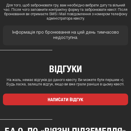
Для того, щоб забронювати гру, вам необхідно вибрати дату та вільний
час. Після чого заповнити контрактну форму та забронювати квест. Після
бронювання ви отримаєте SMS і Mail повідомлення з номером телефону
адміністратора квесту.
Інформація про бронювання на цей день тимчасово
недоступна.
ВІДГУКИ
На жаль, немає відгуків до даного квесту. Ви можете бути першим =).
Будь ласка, залиште відгук, якщо ви вже грали раніше в цьому квесті.
НАПИСАТИ ВІДГУК
F.A.Q. ПО «В'ЯЗНІ ПІДЗЕМЕЛЛЯ»