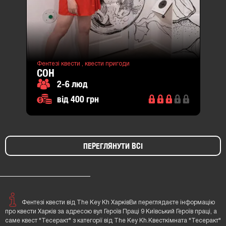
Фентезі квести ,
квести пригоди
СОН
2-6 люд
від 400 грн
ПЕРЕГЛЯНУТИ ВСІ
Фентезі квести від The Key Kh ХарківВи переглядаєте інформацію
про квести Харків за адресою вул Героїв Праці 9 Київський Героїв праці, а
саме квест "Тесеракт" з категорії від The Key Kh.Квесткімната "Тесеракт"