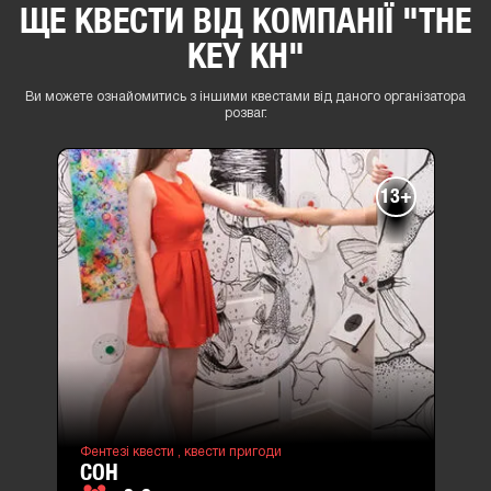
ЩЕ КВЕСТИ ВІД КОМПАНІЇ "THE
KEY KH"
Ви можете ознайомитись з іншими квестами від даного організатора
розваг.
13+
Фентезі квести ,
квести пригоди
СОН