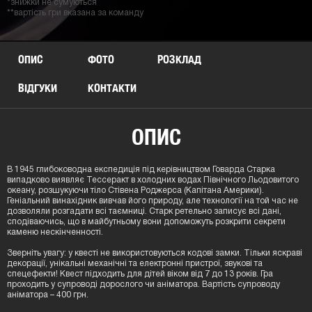
*знижки не сумуються
**вартість гри вказана за команду
ОПИС
ФОТО
РОЗКЛАД
ВІДГУКИ
КОНТАКТИ
ОПИС
В 1945 глибоководна експедиція під керівництвом Говарда Старка
випадково виявляє Тессеракт в холодних водах Північного Льодовитого
океану, розшукуючи тіло Стівена Роджерса (Капітана Америки).
Геніальний винахідник вивчав його природу, але технології на той час не
дозволяли розгадати всі таємниці. Старк ретельно записує всі дані,
сподіваючись, що в майбутньому вони допоможуть розкрити секрети
каменю нескінченності.
Зверніть увагу: у квесті не використовуються кодові замки. Тільки яскраві
декорації, унікальні механічні та електронні пристрої, звукові та
спецефекти! Квест підходить для дітей віком від 7 до 13 років. Гра
проходить у супроводі дорослого чи аніматора. Вартість супроводу
аніматора – 400 грн.