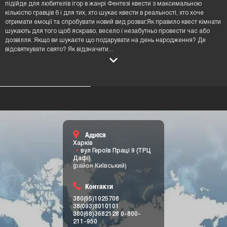
підійде для любителів ігор в жанрі Фентезі квести з максимальною
кількістю гравців 6 і для тих, хто шукає квести в реальності, хто хоче
отримати емоції та спробувати новий вид розваг.Як правило квест кімнати
шукають для того щоб яскраво, весело і незабутньо провести час або
дозвілля. Якщо ви шукаєте що подарувати на день народження? Де
відсвяткувати свято? Як відзначити
...
Адреса
Харків
вул Героїв Праці 9 (ТРЦ
Дафі)
(район Київський)
Контакти
380(95)1025708
38(093)8010101
380(68)3682128
0-800-
211-950