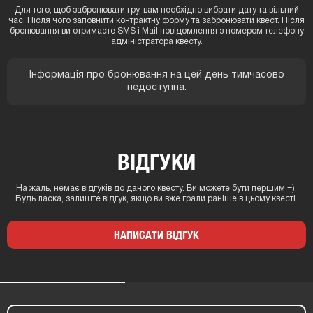
Для того, щоб забронювати гру, вам необхідно вибрати дату та вільний
час. Після чого заповнити контрактну форму та забронювати квест. Після
бронювання ви отримаєте SMS і Mail повідомлення з номером телефону
адміністратора квесту.
Інформація про бронювання на цей день тимчасово
недоступна.
ВІДГУКИ
На жаль, немає відгуків до даного квесту. Ви можете бути першим =).
Будь ласка, залиште відгук, якщо ви вже грали раніше в цьому квесті.
НАПИСАТИ ВІДГУК