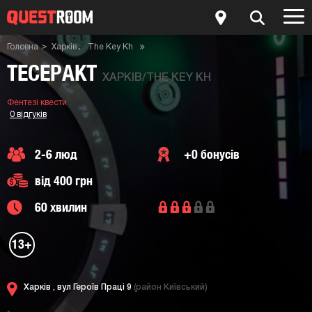
Головна
Харків
The Key Kh
Фентезі квести
Квест-кімната Тесеракт
ТЕСЕРАКТ
ХАРКІВ/THE KEY KH
Фентезі квести
0 відгуків
2-6 люд
+0 бонусів
від 400 грн
60 хвилин
13+
Харків ,
вул Героїв Праці 9
(район Київський)