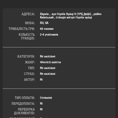
АДРЕСА:
Харків
вул Героїв Праці 9 (ТРЦ Дафі) ,
район
Київський
,
станція метро Героїв праці
МОВА:
RU, UA
ТРИВАЛІСТЬ ГРИ:
60 хвилин
КІЛЬКІСТЬ
2-6 учасників
ГРАВЦІВ:
КАТЕГОРІЯ:
Не вказано
ЖАНР:
Фентезі квести
ТИП:
Не вказано
СТРАХ:
Не вказано
АКТОР:
Ні
ТИП ОПЛАТИ:
Готівкою
ПЕРЕДОПЛАТА:
Ні
ПЕРЕВІРКА
Ні
ДОКУМЕНТІВ: