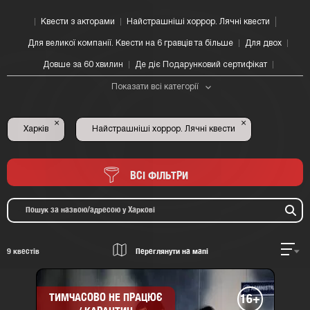
Квести з акторами
Найстрашніші хоррор. Лячні квести
Для великої компанії. Квести на 6 гравців та більше
Для двох
Довше за 60 хвилин
Де діє Подарунковий сертифікат
Показати всі категорії
×
×
Харків
Найстрашніші хоррор. Лячні квести
ВСІ ФІЛЬТРИ
9
квестів
Переглянути на мапі
ТИМЧАСОВО НЕ ПРАЦЮЄ
16+