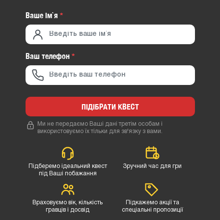
Ваше iм`я
*
Ваш телефон
*
ПІДІБРАТИ КВЕСТ
Ми не передаємо Ваші дані третім особам і
використовуємо їх тільки для зв'язку з вами.
Підберемо ідеальний квест
Зручний час для гри
під Ваші побажання
Враховуємо вік, кількість
Підкажемо акції та
гравців і досвід
спеціальні пропозиції