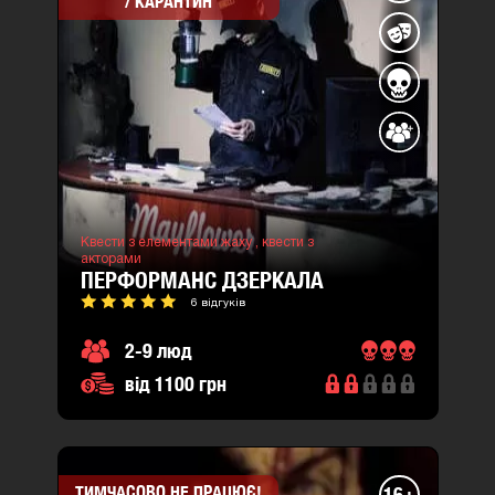
/ КАРАНТИН
Квести з елементами жаху ,
квести з
акторами
ПЕРФОРМАНС ДЗЕРКАЛА
6 відгуків
2-9 люд
від 1100 грн
ТИМЧАСОВО НЕ ПРАЦЮЄ!
16+