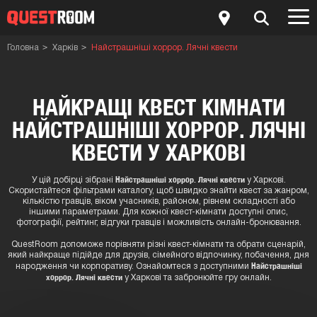
Головна
Харків
Найстрашніші хоррор. Лячні квести
НАЙКРАЩІ КВЕСТ КІМНАТИ
НАЙСТРАШНІШІ ХОРРОР. ЛЯЧНІ
КВЕСТИ У ХАРКОВІ
Найстрашніші хоррор. Лячні квести
У цій добірці зібрані
у Харкові.
Скористайтеся фільтрами каталогу, щоб швидко знайти квест за жанром,
кількістю гравців, віком учасників, районом, рівнем складності або
іншими параметрами. Для кожної квест-кімнати доступні опис,
фотографії, рейтинг, відгуки гравців і можливість онлайн-бронювання.
QuestRoom допоможе порівняти різні квест-кімнати та обрати сценарій,
який найкраще підійде для друзів, сімейного відпочинку, побачення, дня
Найстрашніші
народження чи корпоративу. Ознайомтеся з доступними
хоррор. Лячні квести
у Харкові та забронюйте гру онлайн.