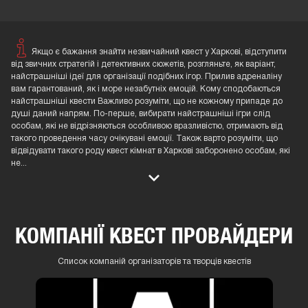
Якщо є бажання знайти незвичайний квест у Харкові, відступити
від звичних стратегій і детективних сюжетів, розгляньте, як варіант,
найстрашніші ідеї для організації подібних ігор. Прилив адреналіну
вам гарантований, як і море незабутніх емоцій. Кому сподобаються
найстрашніші квести Важливо розуміти, що не кожному припаде до
душі даний напрям. По-перше, вибирати найстрашніші ігри слід
особам, які не відрізняються особливою вразливістю, отримають від
такого проведення часу очікувані емоції. Також варто розуміти, що
відвідувати такого роду квест кімнат в Харкові заборонено особам, які
не
...
КОМПАНІЇ КВЕСТ ПРОВАЙДЕРИ
Список компаній організаторів та творців квестів