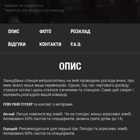
*знижки не сумуються
**вартість гри вказана за команду
ОПИС
ФОТО
РОЗКЛАД
ВІДГУКИ
КОНТАКТИ
F.A.Q.
ОПИС
Занедбана станція метрополітену, на якій проводили досліди вчені, про
яких знало лише вище керівництво. Однак, під час чергового досвіду
сталася осічка і щось сталося з вченими та станцією. Саме цей секрет і
належить розгадати вашій команді.
РІЗНІ РІВНІ СТРАХУ
та контакт з акторами
Легкий
: Легше ховатися від зомбі. Чи не голодні, менш агресивні зомбі.
Активовано 50% пасток та спецефектів. (можна грати дітям до 14)
Середній
: Рекомендується для першої гри. Голодні та агресивні зомбі.
Активовано 80% пасток та спецефектів.