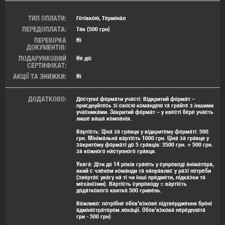
ТИП ОПЛАТИ:
Готівкою, Термінал
ПЕРЕДОПЛАТА:
Так (500 грн)
ПЕРЕВІРКА
Ні
ДОКУМЕНТІВ:
ПОДАРУНКОВИЙ
Не діє
СЕРТИФІКАТ:
АКЦІЇ ТА ЗНИЖКИ:
Ні
ДОДАТКОВО:
Доступні формати участі
: Відкритий формат –
приєднуйтесь зі своєю командою та грайте з іншими
учасниками. Закритий формат – у квесті бере участь
лише ваша компанія.
Вартість
: Ціна за гравця у відкритому форматі: 500
грн. Мінімальна вартість 1600 грн. Ціна за гравця у
закритому форматі до 5 гравців: 3500 грн. + 500 грн.
за кожного наступного гравця.
Увага: Діти до 14 років грають у супроводі аніматора,
який є членом команди та направляє у разі потреби
(звертає увагу на ті чи інші предмети, підказки та
механізми). Вартість супроводу = вартість
додаткового квитка 500 гривень.
Важливо: потрібне обов'язкове підтвердження броні
адміністратором локації. Обов'язкова передплата
гри - 500 грн)