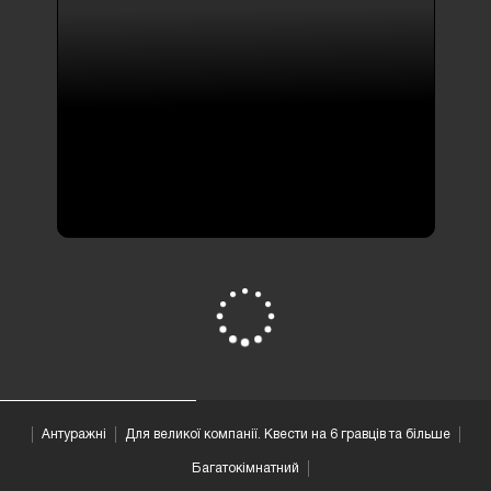
Квести з елементами жаху ,
атмосферні
квести
КЛІНІКА
2 відгука
2-7 люд
від 900 грн
ПЕРЕГЛЯНУТИ ВСІ
Антуражні
Для великої компанії. Квести на 6 гравців та більше
Багатокімнатний