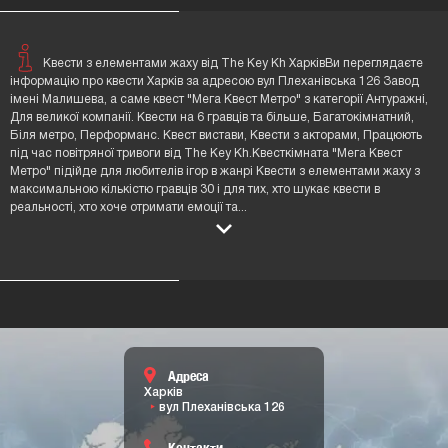
Квести з елементами жаху від The Key Kh ХарківВи переглядаєте
інформацію про квести Харків за адресою вул Плеханівська 126 Завод
імені Малишева, а саме квест "Мега Квест Метро" з категорії Антуражні,
Для великої компанії. Квести на 6 гравців та більше, Багатокімнатний,
Біля метро, Перформанс. Квест вистави, Квести з акторами, Працюють
під час повітряної тривоги від The Key Kh.Квесткімната "Мега Квест
Метро" підійде для любителів ігор в жанрі Квести з елементами жаху з
максимальною кількістю гравців 30 і для тих, хто шукає квести в
реальності, хто хоче отримати емоції та
...
Адреса
Харків
вул Плеханівська 126
Контакти
380(95)1025708