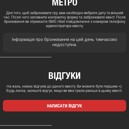
МЕТРО
Для того, щоб забронювати гру, вам необхідно вибрати дату та вільний
час. Після чого заповнити контрактну форму та забронювати квест. Після
бронювання ви отримаєте SMS і Mail повідомлення з номером телефону
адміністратора квесту.
Інформація про бронювання на цей день тимчасово
недоступна.
ВІДГУКИ
На жаль, немає відгуків до даного квесту. Ви можете бути першим =).
Будь ласка, залиште відгук, якщо ви вже грали раніше в цьому квесті.
НАПИСАТИ ВІДГУК