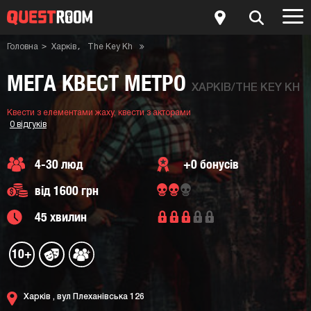
Головна
Харків
The Key Kh
Квести з акторами
Квести з елементами жаху
Квест-кімната Мега Квест Метро
МЕГА КВЕСТ МЕТРО
ХАРКІВ/THE KEY KH
Квести з елементами жаху,
квести з акторами
0 відгуків
4-30 люд
+0 бонусів
від 1600 грн
45 хвилин
10+
Харків ,
вул Плеханівська 126