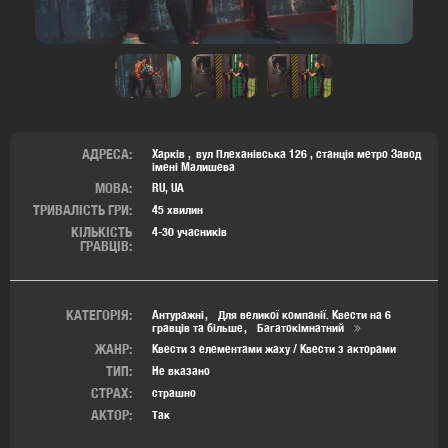
АДРЕСА:
Харків
вул Плеханівська 126 ,
станція метро Завод
імені Малишева
МОВА:
RU, UA
ТРИВАЛІСТЬ ГРИ:
45 хвилин
КІЛЬКІСТЬ
4-30 учасників
ГРАВЦІВ:
КАТЕГОРІЯ:
Антуражні
Для великої компанії. Квести на 6
гравців та більше
Багатокімнатний
ЖАНР:
Квести з елементами жаху / Квести з акторами
ТИП:
Не вказано
СТРАХ:
страшно
АКТОР:
Так