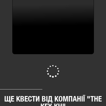
Квести з містикою ,
квести з акторами
БУДИНОК ВІДЬМИ
3 відгука
2-4 люд
від 400 грн
ПЕРЕГЛЯНУТИ ВСІ
ЩЕ КВЕСТИ ВІД КОМПАНІЇ "THE
KEY KH"