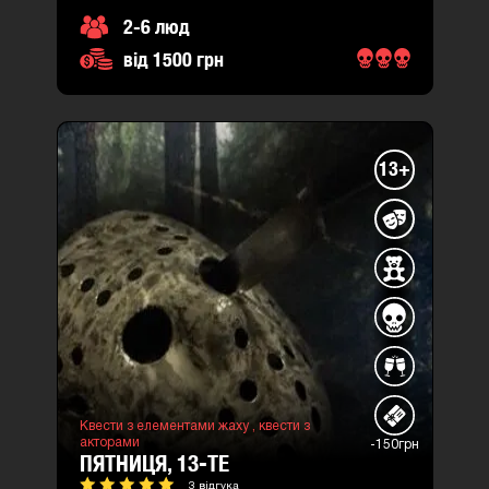
2-6 люд
від 1500 грн
13+
Квести з елементами жаху ,
квести з
акторами
-150грн
ПЯТНИЦЯ, 13-ТЕ
3 відгука