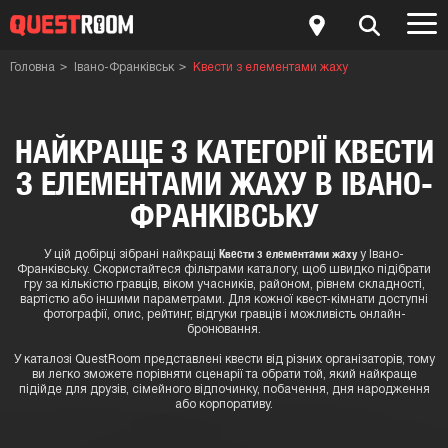
Головна
Івано-Франківськ
Квести з елементами жаху
НАЙКРАЩЕ З КАТЕГОРІЇ КВЕСТИ
З ЕЛЕМЕНТАМИ ЖАХУ В ІВАНО-
ФРАНКІВСЬКУ
Квести з елементами жаху
У цій добірці зібрані найкращі
у Івано-
Франківську. Скористайтеся фільтрами каталогу, щоб швидко підібрати
гру за кількістю гравців, віком учасників, районом, рівнем складності,
вартістю або іншими параметрами. Для кожної квест-кімнати доступні
фотографії, опис, рейтинг, відгуки гравців і можливість онлайн-
бронювання.
У каталозі QuestRoom представлені квести від різних організаторів, тому
ви легко зможете порівняти сценарії та обрати той, який найкраще
підійде для друзів, сімейного відпочинку, побачення, дня народження
або корпоративу.