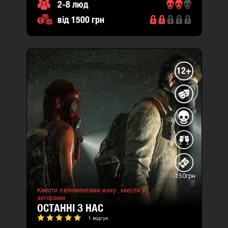
2-8 люд
від 1500 грн
12+
-150грн
Квести з елементами жаху ,
квести з
акторами
ОСТАННІ З НАС
1 відгук