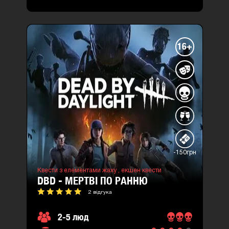
16+
-150грн
Квести з елементами жаху ,
екшен квести
DBD - МЕРТВІ ПО РАННЮ
2 відгука
2-5 люд