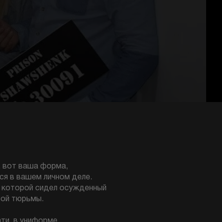
, вот ваша форма,
ся в вашем личном деле.
 в которой сидел осужденный
той тюрьмы.
ати, в униформе