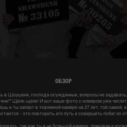
ОБЗОР
ть в Шоушенк, господа осужденные, вопросы не задавать
тене!” Щёлк-щёлк! И вот ваше фото с номером уже числит
ешь и ты заперт в тюремной камере на 27 лет, той самой,
стается - это повторить его путь и совершить побег из э
ажать, так как ты в не большой камере, прикован к кров