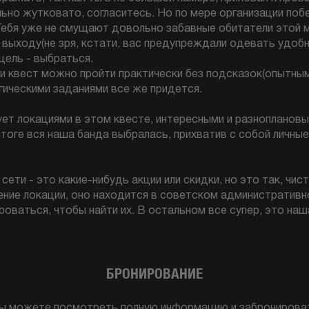
льно жутковато, согласитесь. Но по мере организации побе
ебя уже не смущают довольно забавные обитатели этой м
выходу(не зря, кстати, вас предупреждали одевать удоб
цель - выбраться.
и квест можно пройти практически без подсказок(опытным
гическими заданиями все же придется.
ет локациями в этом квесте, интересными и разноплановым
итоге вся наша банда выбралась, прихватив с собой личные
сети - это какие-нибудь акции или скидки, но это так, чис
ие локации, оно находится в советском административном
роваться, чтобы найти их. В остальном все супер, это наш
БРОНИРОВАНИЕ
ы можете посмотреть полную информацию и забронирова