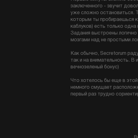
заключенного - звучит дово
уже сложно остановиться. Т
которым ты пробираешься к 
каблуков) есть только одна 
Задания выстроены логично 
мозгами над не простыми ло
Как обычно, Secretorum раду
так и на внимательность. В 
вечнозеленый бонус)
Что хотелось бы еще в этой 
немного смущает расположен
первый раз трудно сориенти
В