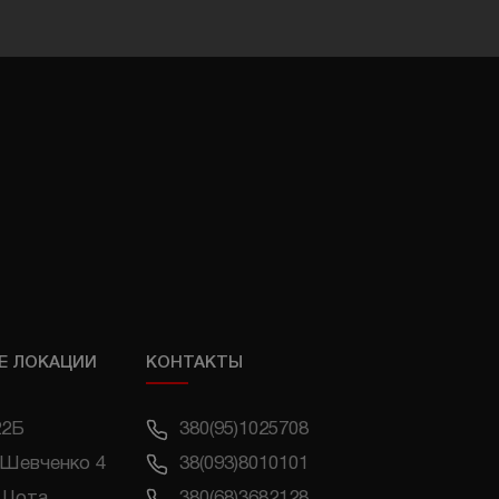
Е ЛОКАЦИИ
КОНТАКТЫ
22Б
380(95)1025708
 Шевченко 4
38(093)8010101
 Шота
380(68)3682128