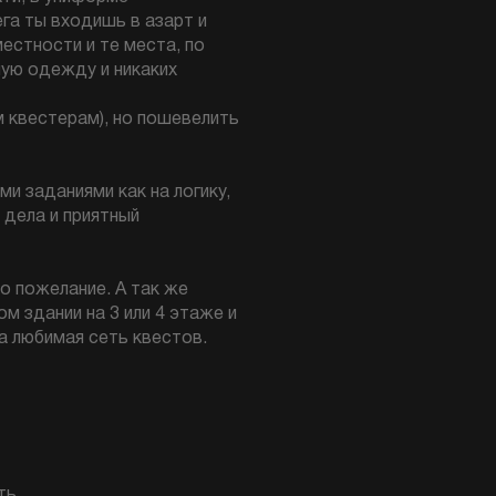
га ты входишь в азарт и
естности и те места, по
ную одежду и никаких
 квестерам), но пошевелить
и заданиями как на логику,
 дела и приятный
то пожелание. А так же
 здании на 3 или 4 этаже и
а любимая сеть квестов.
ть