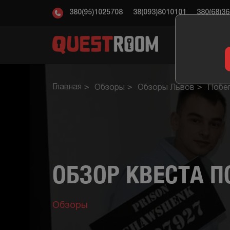
380(95)1025708
38(093)8010101
380(68)3
КВ
Главная
Обзоры
Обзоры Львов
Побе
ОБЗОР КВЕСТА 
Обзоры