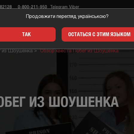
682128
0-800-211-950
Telegram
Viber
Продовжити перегляд українською?
ЕСТЫ
ПОДАРКИ
ДЛЯ 
ТАК
ОСТАТЬСЯ С ЭТИМ ЯЗЫКОМ
г из Шоушенка
Обзор квеста Побег из Шоушенка
ПОБЕГ ИЗ ШОУШЕНКА